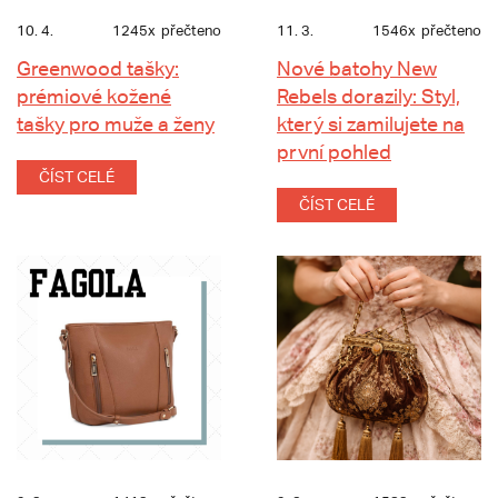
10. 4.
1245x
přečteno
11. 3.
1546x
přečteno
Greenwood tašky:
Nové batohy New
prémiové kožené
Rebels dorazily: Styl,
tašky pro muže a ženy
který si zamilujete na
první pohled
ČÍST CELÉ
ČÍST CELÉ