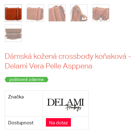
Dámská kožená crossbody koňaková -
Delami Vera Pelle Asppena
poštovné zdarma
Značka
Dostupnost
Na dotaz