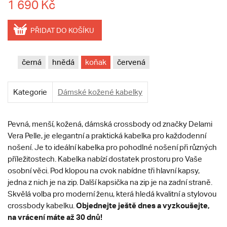
1 690 Kč
PŘIDAT DO KOŠÍKU
černá
hnědá
koňak
červená
Kategorie
Dámské kožené kabelky
Pevná, menší, kožená, dámská crossbody od značky Delami
Vera Pelle, je elegantní a praktická kabelka pro každodenní
nošení. Je to ideální kabelka pro pohodlné nošení při různých
příležitostech. Kabelka nabízí dostatek prostoru pro Vaše
osobní věci. Pod klopou na cvok nabídne tři hlavní kapsy,
jedna z nich je na zip. Další kapsička na zip je na zadní straně.
Skvělá volba pro moderní ženu, která hledá kvalitní a stylovou
Objednejte ještě dnes a vyzkoušejte,
crossbody kabelku.
na vrácení máte až 30 dnů!