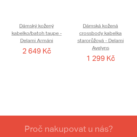
Dámský kožený
Dámská kožená
kabelko/batoh taupe -
crossbody kabelka
Delami Armáni
starorůžová - Delami
Avelyns
2 649 Kč
1 299 Kč
Proč nakupovat u nás?