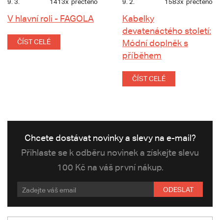
9. 3.
1413x
přečteno
9. 2.
1583x
přečteno
V hlavní roli - FAGOLA
Kabelky
devatenáctého století:
ČÍST CELÉ
Módní doplněk s
příběhem
ČÍST CELÉ
Chcete dostávat novinky a slevy na e-mail?
Přihlaste se k odběru novinek a získejte slevu
100 Kč na váš první nákup.
ODESLAT