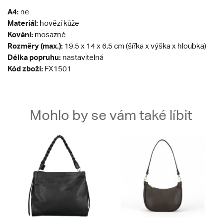
A4:
ne
Materiál:
hovězí kůže
Kování:
mosazné
Rozměry (max.):
19,5 x 14 x 6,5 cm (šířka x výška x hloubka)
Délka popruhu:
nastavitelná
Kód zboží:
FX1501
Mohlo by se vám také líbit