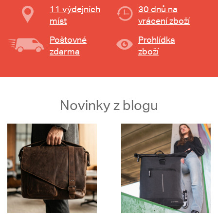
11 výdejních
30 dnů na
míst
vrácení zboží
Poštovné
Prohlídka
zdarma
zboží
Novinky z blogu