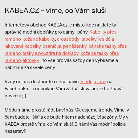
KABEA.CZ – víme, co Vám sluší
Internetový obchod KABEA.cz je místo, kde najdete ty
správné modní doplňky pro dámy i pány.
Kabelky přes
rameno
,
kožené kabelky
,
crossbody kabelky
,
lesklé a
lakované kabelky
,
psaníčka
,
peněženky
,
pánské tašky přes
rameno
,
tašky a pouzdra na doklady
,
kožené tašky přes
rameno
,
aktovky
... to vše pro vás každý den vybíráme a
nabízíme za skvělé ceny.
Vždy od nás dostanete i něco navíc.
S
ledujte nás
na
Facebooku - a neunikne Vám žádná sleva ani extra žhavá
novinka ;-).
Módu máme prostě rádi, baví nás. Sledujeme trendy. Víme, v
čem budete "šik" a co bude hitem nadcházející sezóny. My v
KABEA prostě víme, co Vám sluší. S námi Vás módní policie
nezastaví!