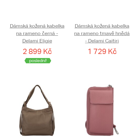
Dámská kožená kabelka
Dámská kožená kabelka
na rameno černá -
na rameno tmavě hnědá
Delami Eligie
- Delami Caitiri
2 899 Kč
1 729 Kč
poslední!