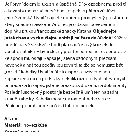
Její první dojem je luxusní a úspěšná. Díky ozdobnému prošití
a kování v mosazné barvě budí respekt a přitom zůstává
jemně ženská. Uvnitř najdete dopředu promyšlený prostor, na
který snadno navážete. Ano řeč je o dalším povedeném
Objednejte
doplňku z rukou francouzské značky Katana.
ještě dnes a vyzkoušejte, vrátit ji můžete do 30 dnů!
Kůže v
hnědé barvě se skvěle hodí jako nadčasový kousek do
vašeho šatníku. Hlavní úložný prostor pohodlně rozepnete až
ke spodnímu okraji. Kapsa je jištěna ozdobnými přezkami
navenek a našitou podšívkou zevnitř, takže se nemusíte bát
„rozjetí“ kabelky. Uvnitř máte k dispozici uzavíratelnou
kapsičku všitou do podšívky, několik různorodých otevřených
přihrádek a tři kapsy, jištěné přezkou s drukem, na dokumenty.
Poslední úschovný prostor je bezpečně umístěn na zadní
straně kabelky. Kabelku noste na rameni, nebo v ruce.
Připínací popruh není součástí tohoto modelu.
A4:
ne
Materiál:
hovězí kůže
Kování:
mosazné