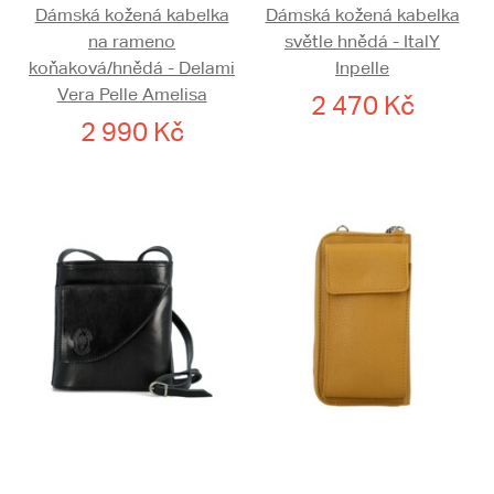
Dámská kožená kabelka
Dámská kožená kabelka
na rameno
světle hnědá - ItalY
koňaková/hnědá - Delami
Inpelle
Vera Pelle Amelisa
2 470 Kč
2 990 Kč