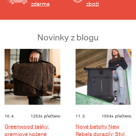
zdarma
zboží
Novinky z blogu
10. 4.
1253x
přečteno
11. 3.
1554x
přečteno
Greenwood tašky:
Nové batohy New
prémiové kožené
Rebels dorazily: Styl,