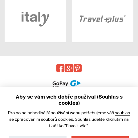
Aby se vám web dobře používal (Souhlas s
cookies)
© 2013 - 2026 kabea.cz
Pro co nejpohodlnější používání webu potřebujeme váš
souhlas
Obchodní podmínky
se zpracováním souborů cookies. Souhlas udělíte kliknutím na
tlačítko "Povolit vše".
Ochrana osobních údajů
Cookies