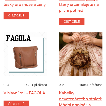
tašky pro muže a ženy
který si zamilujete na
první pohled
ČÍST CELÉ
ČÍST CELÉ
9. 3.
1420x
přečteno
9. 2.
1594x
přečteno
V hlavní roli - FAGOLA
Kabelky
devatenáctého století:
ČÍST CELÉ
Módní doplněk s