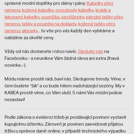
správné modní doplňky pro dámy i pány.
Kabelky přes
rameno
,
kožené kabelky
,
crossbody kabelky
,
lesklé a
lakované kabelky
,
psaníčka
,
peněženky
,
pánské tašky přes
rameno
,
tašky a pouzdra na doklady
,
kožené tašky přes
rameno
,
aktovky
... to vše pro vás každý den vybíráme a
nabízíme za skvělé ceny.
Vždy od nás dostanete i něco navíc.
S
ledujte nás
na
Facebooku - a neunikne Vám žádná sleva ani extra žhavá
novinka ;-).
Módu máme prostě rádi, baví nás. Sledujeme trendy. Víme, v
čem budete "šik" a co bude hitem nadcházející sezóny. My v
KABEA prostě víme, co Vám sluší. S námi Vás módní policie
nezastaví!
Podle zákona o evidenci tržeb je prodávající povinen vystavit
kupujícímu účtenku. Zároveň je povinen zaevidovat přijatou
tržbu u správce daně online; v případě technického výpadku