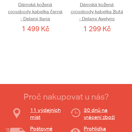
Dámská kožená
Dámská kožená
crossbody kabelka černá
crossbody kabelka žlutá
- Delami Ilaria
- Delami Avelyns
1 499 Kč
1 299 Kč
Proč nakupovat u nás?
11 výdejních
30 dnů na
míst
vrácení zboží
Poštovné
Prohlídka