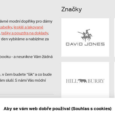
Značky
právné modní doplňky pro dámy
kabelky
,
lesklé a lakované
,
tašky a pouzdra na doklady
,
dý den vybíráme a nabízíme za
booku - a neunikne Vám žádná
, v čem budete "šik" a co bude
ám sluší. S námi Vás módní
avit kupujícímu účtenku.
ně online; v případě
Aby se vám web dobře používal (Souhlas s cookies)