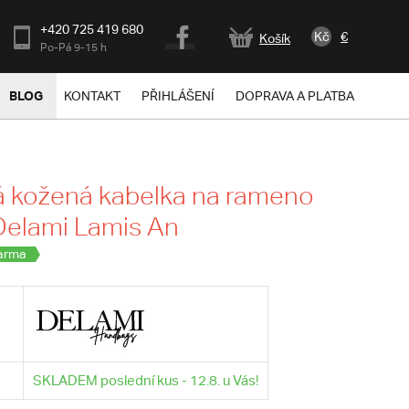
+420 725 419 680
Kč
€
Košík
Po-Pá 9-15 h
BLOG
KONTAKT
PŘIHLÁŠENÍ
DOPRAVA A PLATBA
 kožená kabelka na rameno
Delami Lamis An
arma
SKLADEM poslední kus - 12.8. u Vás!