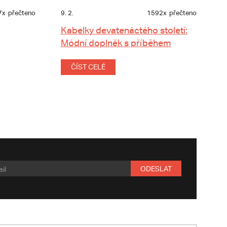
7x
přečteno
9. 2.
1592x
přečteno
Kabelky devatenáctého století:
Módní doplněk s příběhem
ČÍST CELÉ
ODESLAT