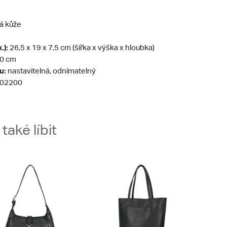
á kůže
.):
26,5 x 19 x 7,5 cm (šířka x výška x hloubka)
0 cm
u:
nastavitelná, odnímatelný
02200
aké líbit