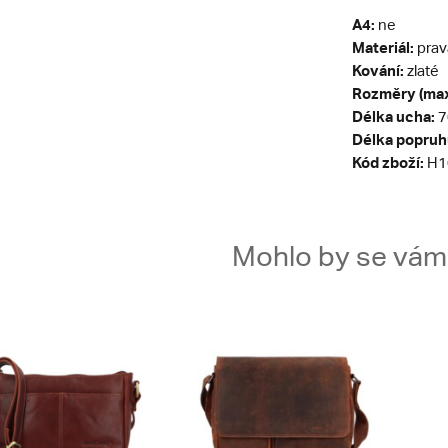
A4:
ne
Materiál:
prav
Kování:
zlaté
Rozměry (max
Délka ucha:
7
Délka popruh
Kód zboží:
H1
Mohlo by se vám t