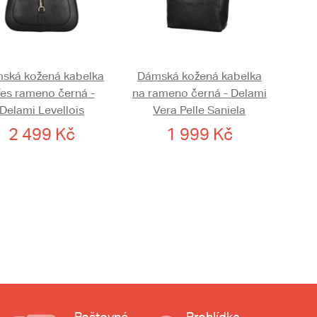
ská kožená kabelka
Dámská kožená kabelka
řes rameno černá -
na rameno černá - Delami
Delami Levellois
Vera Pelle Saniela
2 499 Kč
1 999 Kč
Poštovné
Prohlídka