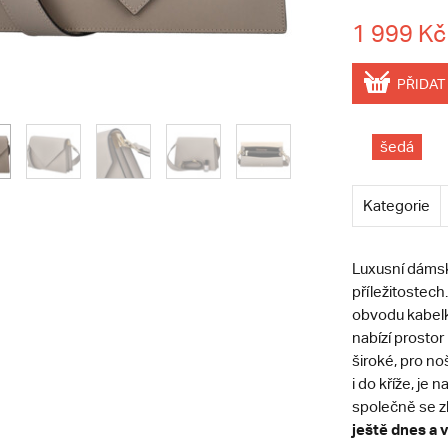
1 999 Kč
PŘIDAT
šedá
Kategorie
Luxusní dámská
příležitostech
obvodu kabelky
nabízí prosto
široké, pro no
i do kříže, je
společně se z
ještě dnes a v