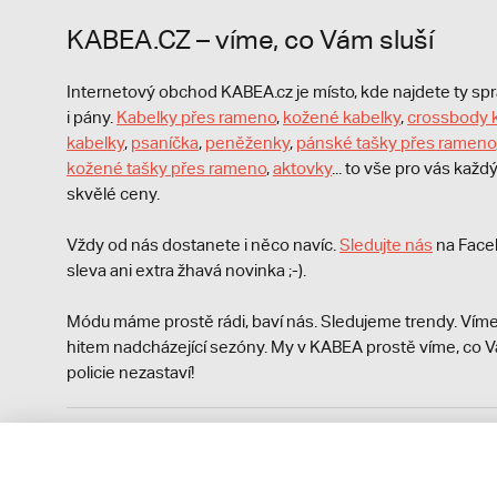
KABEA.CZ – víme, co Vám sluší
Internetový obchod KABEA.cz je místo, kde najdete ty s
i pány.
Kabelky přes rameno
,
kožené kabelky
,
crossbody 
kabelky
,
psaníčka
,
peněženky
,
pánské tašky přes rameno
kožené tašky přes rameno
,
aktovky
... to vše pro vás kaž
skvělé ceny.
Vždy od nás dostanete i něco navíc.
S
ledujte nás
na Face
sleva ani extra žhavá novinka ;-).
Módu máme prostě rádi, baví nás. Sledujeme trendy. Víme
hitem nadcházející sezóny. My v KABEA prostě víme, co V
policie nezastaví!
Podle zákona o evidenci tržeb je prodávající povinen vyst
Zároveň je povinen zaevidovat přijatou tržbu u správce da
technického výpadku pak nejpozději do 48 hodin.