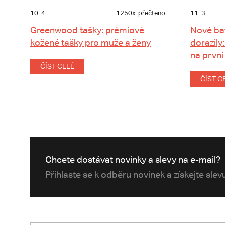
10. 4.
1250x
přečteno
11. 3.
Greenwood tašky: prémiové
Nové ba
kožené tašky pro muže a ženy
dorazily:
na první
ČÍST CELÉ
ČÍST C
Chcete dostávat novinky a slevy na e-mail?
Přihlaste se k odběru novinek a získejte sle