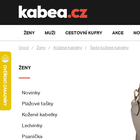
ŽENY
MUŽI
CESTOVNÍ KUFRY
AKCE
NO
Úvod
Ženy
Kožené kabelky
Šedé kožené kabelky
ŽENY
Novinky
Plážové tašky
Kožené kabelky
Ledvinky
Psaníčka