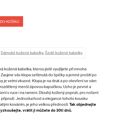
 DO KOŠÍKU
Dámské kožené kabelky
,
Šedé kožené kabelky
 kožená kabelka, kterou jistě využijete při mnoha
. Zaujme vás klopa seříznutá do špičky a jemné prošití po
 je velmi vkusné. Klopa je na druk a po otevření se vám
r rozdělený menší zipovou kapsičkou. Ucho je pevné a
šení v ruce i na rameni. Dlouhý kožený popruh, pro nošení
 na připnutí. Jednoduchost a elegance tohoto kousku
Tak objednejte
latým kováním, je jeho velkou předností.
yzkoušejte, vrátit ji můžete do 30ti dnů.