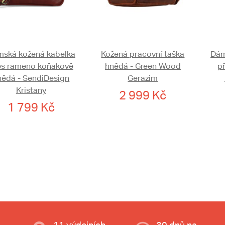
ská kožená kabelka
Kožená pracovní taška
Dám
es rameno koňakově
hnědá - Green Wood
p
nědá - SendiDesign
Gerazim
Kristany
2 999 Kč
1 799 Kč
11 výdejních
30 dnů na