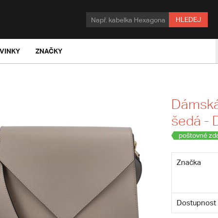
HLEDEJ
VINKY
ZNAČKY
Dámská
šedá - 
poštovné zd
Značka
Dostupnost