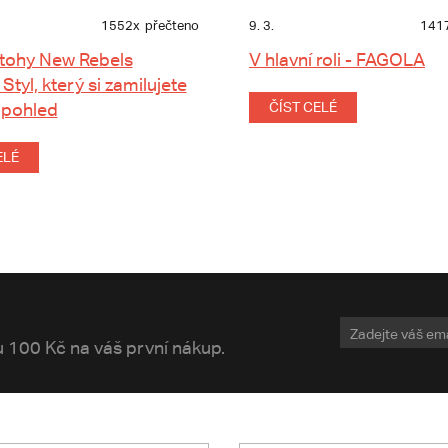
1552x
přečteno
9. 3.
141
tohy New Rebels
V hlavní roli - FAGOLA
 Styl, který si zamilujete
 pohled
ČÍST CELÉ
ELÉ
vu 100 Kč na váš první nákup.