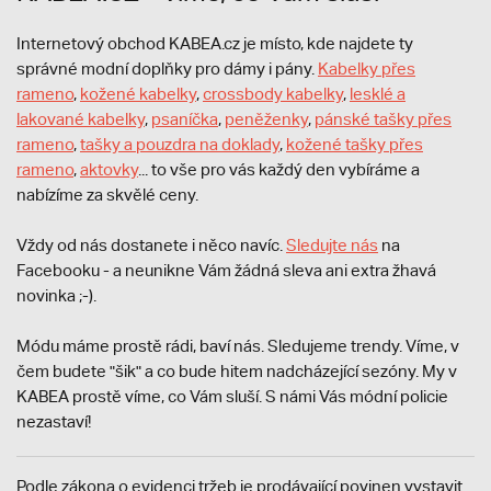
Internetový obchod KABEA.cz je místo, kde najdete ty
správné modní doplňky pro dámy i pány.
Kabelky přes
rameno
,
kožené kabelky
,
crossbody kabelky
,
lesklé a
lakované kabelky
,
psaníčka
,
peněženky
,
pánské tašky přes
rameno
,
tašky a pouzdra na doklady
,
kožené tašky přes
rameno
,
aktovky
... to vše pro vás každý den vybíráme a
nabízíme za skvělé ceny.
Vždy od nás dostanete i něco navíc.
S
ledujte nás
na
Facebooku - a neunikne Vám žádná sleva ani extra žhavá
novinka ;-).
Módu máme prostě rádi, baví nás. Sledujeme trendy. Víme, v
čem budete "šik" a co bude hitem nadcházející sezóny. My v
KABEA prostě víme, co Vám sluší. S námi Vás módní policie
nezastaví!
Podle zákona o evidenci tržeb je prodávající povinen vystavit