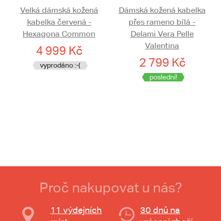
Velká dámská kožená
Dámská kožená kabelka
kabelka červená -
přes rameno bílá -
Hexagona Common
Delami Vera Pelle
Valentina
4 999 Kč
2 799 Kč
vyprodáno :-(
poslední!
Proč nakupovat u nás?
11 výdejních
30 dnů na