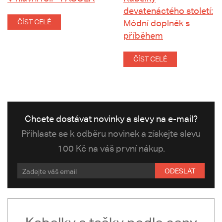
devatenáctého století:
ČÍST CELÉ
Módní doplněk s
příběhem
ČÍST CELÉ
Chcete dostávat novinky a slevy na e-mail?
Přihlaste se k odběru novinek a získejte slevu
100 Kč na váš první nákup.
ODESLAT