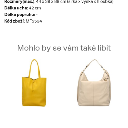
Rozměry(max.)
: 44 x 39 x 89 cm (šířka x výška x hloubka)
Délka ucha:
42 cm
Délka popruhu:
-
Kód zboží:
MF5594
Mohlo by se vám také líbit