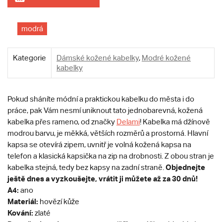
modrá
Kategorie
Dámské kožené kabelky
,
Modré kožené
kabelky
Pokud sháníte módní a praktickou kabelku do města i do
práce, pak Vám nesmí uniknout tato jednobarevná, kožená
kabelka přes rameno, od značky
Delami
! Kabelka má džínově
modrou barvu, je měkká, větších rozměrů a prostorná. Hlavní
kapsa se otevírá zipem, uvnitř je volná kožená kapsa na
telefon a klasická kapsička na zip na drobnosti. Z obou stran je
Objednejte
kabelka stejná, tedy bez kapsy na zadní straně.
ještě dnes a vyzkoušejte, vrátit ji můžete až za 30 dnů!
A4:
ano
Materiál:
hovězí kůže
Kování:
zlaté