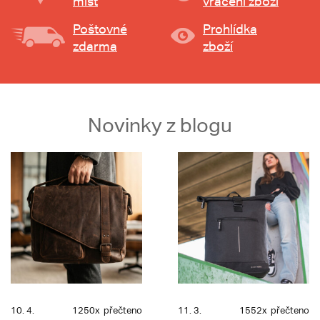
míst
vrácení zboží
Poštovné
Prohlídka
zdarma
zboží
Novinky z blogu
10. 4.
1250x
přečteno
11. 3.
1552x
přečteno