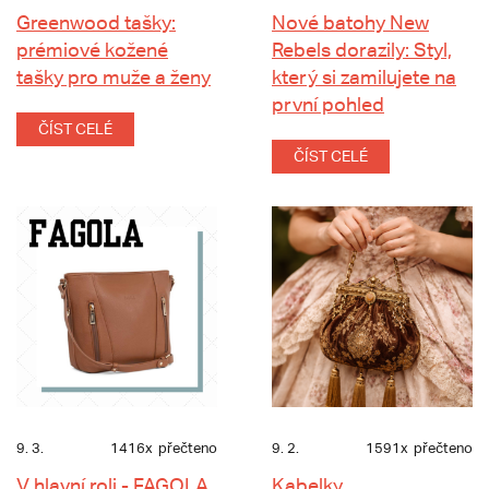
Greenwood tašky:
Nové batohy New
prémiové kožené
Rebels dorazily: Styl,
tašky pro muže a ženy
který si zamilujete na
první pohled
ČÍST CELÉ
ČÍST CELÉ
9. 3.
1416x
přečteno
9. 2.
1591x
přečteno
V hlavní roli - FAGOLA
Kabelky