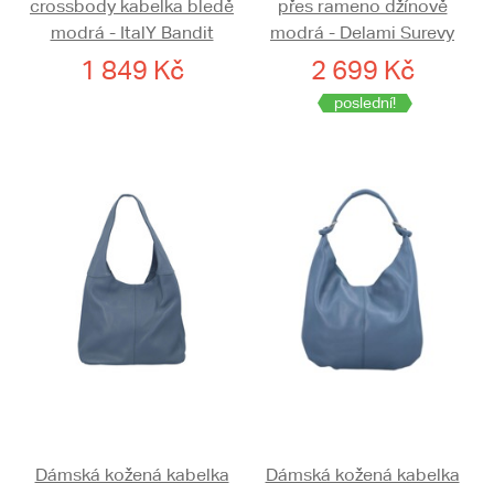
crossbody kabelka bledě
přes rameno džínově
modrá - ItalY Bandit
modrá - Delami Surevy
1 849 Kč
2 699 Kč
poslední!
Dámská kožená kabelka
Dámská kožená kabelka