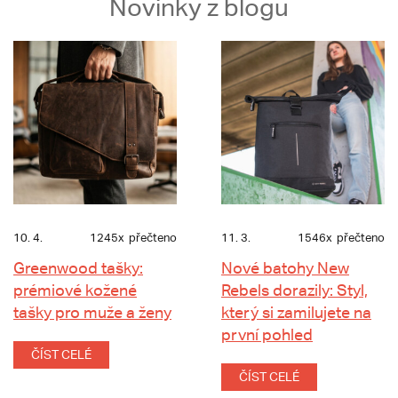
Novinky z blogu
10. 4.
1245x
přečteno
11. 3.
1546x
přečteno
Greenwood tašky:
Nové batohy New
prémiové kožené
Rebels dorazily: Styl,
tašky pro muže a ženy
který si zamilujete na
první pohled
ČÍST CELÉ
ČÍST CELÉ