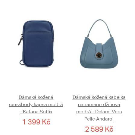
Dámská kožená
Dámská kožená kabelka
crossbody kapsa modrá
na rameno džínová
- Katana Soffix
modrá - Delami Vera
Pelle Andaroi
1 399 Kč
2 589 Kč