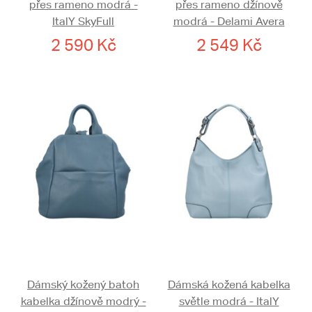
přes rameno modrá -
přes rameno džínově
ItalY SkyFull
modrá - Delami Avera
2 590 Kč
2 549 Kč
Dámský kožený batoh
Dámská kožená kabelka
kabelka džínově modrý -
světle modrá - ItalY