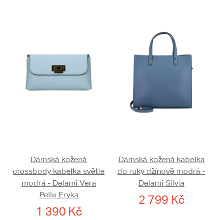
Dámská kožená
Dámská kožená kabelka
crossbody kabelka světle
do ruky džínově modrá -
modrá - Delami Vera
Delami Silvia
Pelle Eryka
2 799 Kč
1 390 Kč