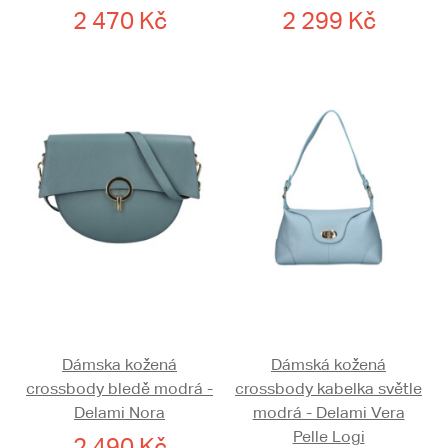
2 470 Kč
2 299 Kč
Dámska kožená
Dámská kožená
crossbody bledě modrá -
crossbody kabelka světle
Delami Nora
modrá - Delami Vera
Pelle Logi
2 490 Kč