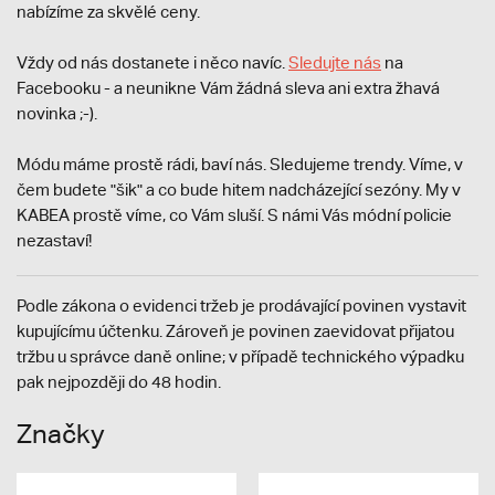
nabízíme za skvělé ceny.
Vždy od nás dostanete i něco navíc.
S
ledujte nás
na
Facebooku - a neunikne Vám žádná sleva ani extra žhavá
novinka ;-).
Módu máme prostě rádi, baví nás. Sledujeme trendy. Víme, v
čem budete "šik" a co bude hitem nadcházející sezóny. My v
KABEA prostě víme, co Vám sluší. S námi Vás módní policie
nezastaví!
Podle zákona o evidenci tržeb je prodávající povinen vystavit
kupujícímu účtenku. Zároveň je povinen zaevidovat přijatou
tržbu u správce daně online; v případě technického výpadku
pak nejpozději do 48 hodin.
Značky