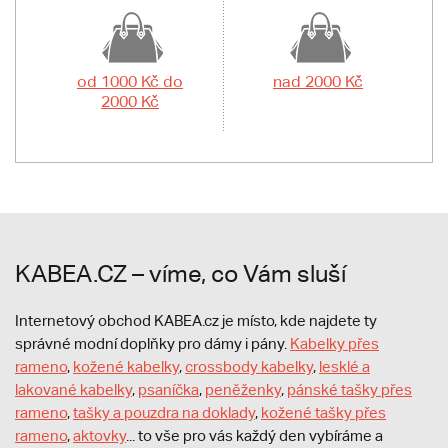
od 1000 Kč do
nad 2000 Kč
2000 Kč
KABEA.CZ – víme, co Vám sluší
Internetový obchod KABEA.cz je místo, kde najdete ty
správné modní doplňky pro dámy i pány.
Kabelky přes
rameno
,
kožené kabelky
,
crossbody kabelky
,
lesklé a
lakované kabelky
,
psaníčka
,
peněženky
,
pánské tašky přes
rameno
,
tašky a pouzdra na doklady
,
kožené tašky přes
rameno
,
aktovky
... to vše pro vás každý den vybíráme a