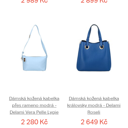
2 989 Kč
2 899 Kč
Dámská kožená kabelka
Dámská kožená kabelka
přes rameno modrá -
královsky modrá - Delami
Delami Vera Pelle Lygie
Roseli
2 280 Kč
2 649 Kč