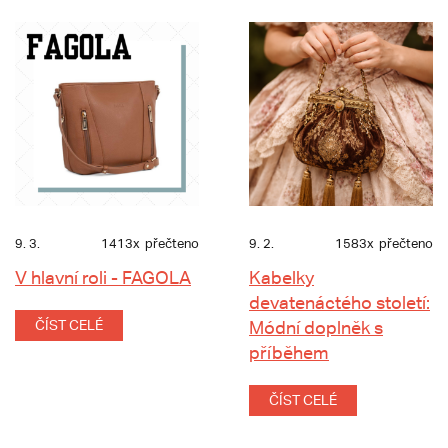
9. 3.
1413x
přečteno
9. 2.
1583x
přečteno
V hlavní roli - FAGOLA
Kabelky
devatenáctého století:
ČÍST CELÉ
Módní doplněk s
příběhem
ČÍST CELÉ