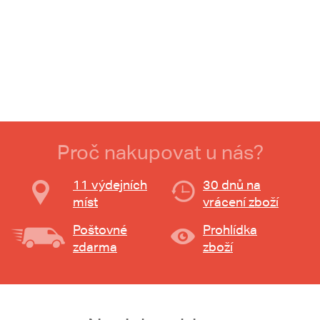
Proč nakupovat u nás?
11 výdejních
30 dnů na
míst
vrácení zboží
Poštovné
Prohlídka
zdarma
zboží