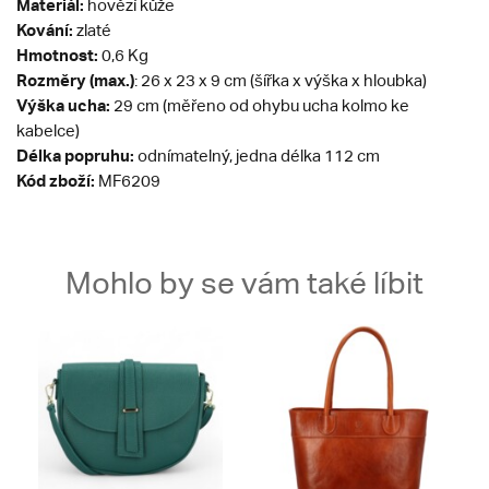
Materiál:
hovězí kůže
Kování:
zlaté
Hmotnost:
0,6 Kg
Rozměry (max.)
: 26 x 23 x 9 cm (šířka x výška x hloubka)
Výška ucha:
29 cm (měřeno od ohybu ucha kolmo ke
kabelce)
Délka popruhu:
odnímatelný, jedna délka 112 cm
Kód zboží:
MF6209
Mohlo by se vám také líbit