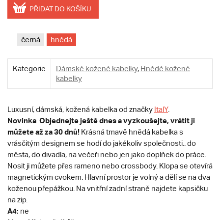
PŘIDAT DO KOŠÍKU
černá
hnědá
Kategorie
Dámské kožené kabelky
,
Hnědé kožené
kabelky
Luxusní, dámská, kožená kabelka od značky
ItalY
.
Novinka
Objednejte ještě dnes a vyzkoušejte, vrátit ji
.
můžete až za 30 dnů!
Krásná tmavě hnědá kabelka s
vrásčitým designem se hodí do jakékoliv společnosti.. do
města, do divadla, na večeři nebo jen jako doplňek do práce.
Nosit ji můžete přes rameno nebo crossbody. Klopa se otevírá
magnetickým cvokem. Hlavní prostor je volný a dělí se na dva
koženou přepážkou. Na vnitřní zadní straně najdete kapsičku
na zip.
A4:
ne