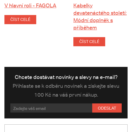
V hlavní roli - FAGOLA
Kabelky
devatenáctého století:
ČÍST CELÉ
Módní doplněk s
příběhem
ČÍST CELÉ
Chcete dostávat novinky a slevy na e-mail?
Přihlaste se k odběru novinek a získejte slevu
100 Kč na váš první nákup.
ODESLAT