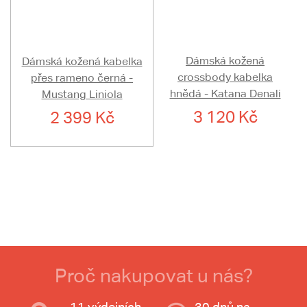
Dámská kožená
Dámská kožená kabelka
crossbody kabelka
přes rameno černá -
hnědá - Katana Denali
Mustang Liniola
3 120 Kč
2 399 Kč
Proč nakupovat u nás?
11 výdejních
30 dnů na