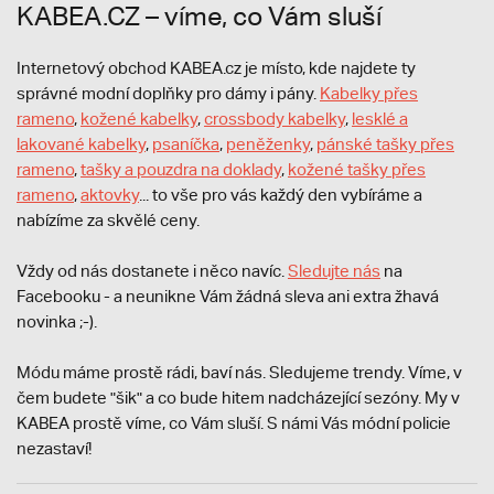
KABEA.CZ – víme, co Vám sluší
Internetový obchod KABEA.cz je místo, kde najdete ty
správné modní doplňky pro dámy i pány.
Kabelky přes
rameno
,
kožené kabelky
,
crossbody kabelky
,
lesklé a
lakované kabelky
,
psaníčka
,
peněženky
,
pánské tašky přes
rameno
,
tašky a pouzdra na doklady
,
kožené tašky přes
rameno
,
aktovky
... to vše pro vás každý den vybíráme a
nabízíme za skvělé ceny.
Vždy od nás dostanete i něco navíc.
S
ledujte nás
na
Facebooku - a neunikne Vám žádná sleva ani extra žhavá
novinka ;-).
Módu máme prostě rádi, baví nás. Sledujeme trendy. Víme, v
čem budete "šik" a co bude hitem nadcházející sezóny. My v
KABEA prostě víme, co Vám sluší. S námi Vás módní policie
nezastaví!