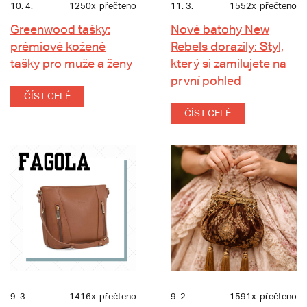
10. 4.
1250x
přečteno
11. 3.
1552x
přečteno
Greenwood tašky:
Nové batohy New
prémiové kožené
Rebels dorazily: Styl,
tašky pro muže a ženy
který si zamilujete na
první pohled
ČÍST CELÉ
ČÍST CELÉ
9. 3.
1416x
přečteno
9. 2.
1591x
přečteno