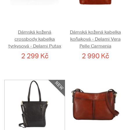
Dámská kožená
Dámská kožená kabelka
crossbody kabelka
koňaková - Delami Vera
tyrkysová - Delami Putax
Pelle Carmenia
2 299 Kč
2 990 Kč