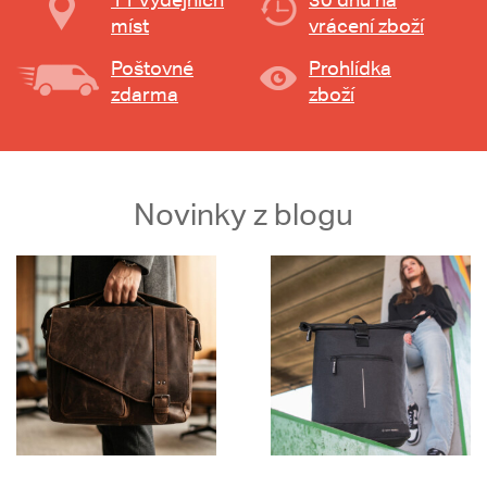
míst
vrácení zboží
Poštovné
Prohlídka
zdarma
zboží
Novinky z blogu