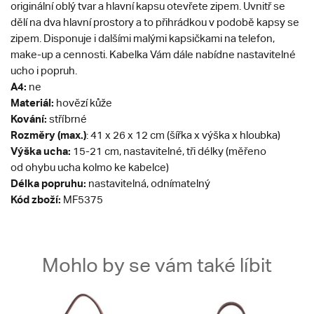
originální oblý tvar a hlavní kapsu otevřete zipem. Uvnitř se
dělí na dva hlavní prostory a to přihrádkou v podobě kapsy se
zipem. Disponuje i dalšími malými kapsičkami na telefon,
make-up a cennosti. Kabelka Vám dále nabídne nastavitelné
ucho i popruh.
A4:
ne
Materiál:
hovězí kůže
Kování:
stříbrné
Rozměry (max.)
: 41 x 26 x 12 cm (šířka x výška x hloubka)
Výška ucha:
15-21 cm, nastavitelné, tři délky (měřeno
od ohybu ucha kolmo ke kabelce)
Délka popruhu:
nastavitelná, odnímatelný
Kód zboží:
MF5375
Mohlo by se vám také líbit