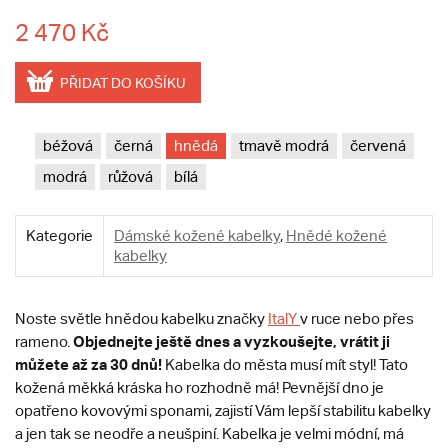
2 470 Kč
PŘIDAT DO KOŠÍKU
béžová
černá
hnědá
tmavě modrá
červená
modrá
růžová
bílá
Kategorie
Dámské kožené kabelky
,
Hnědé kožené
kabelky
Noste světle hnědou kabelku značky
ItalY
v ruce nebo přes
Objednejte ještě dnes a vyzkoušejte, vrátit ji
rameno.
můžete až za 30 dnů!
Kabelka do města musí mít styl! Tato
kožená měkká kráska ho rozhodně má! Pevnější dno je
opatřeno kovovými sponami, zajistí Vám lepší stabilitu kabelky
a jen tak se neodře a neušpiní. Kabelka je velmi módní, má