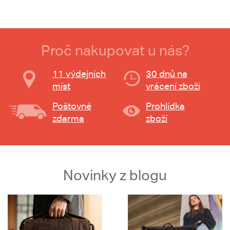
Proč nakupovat u nás?
11 výdejních
30 dnů na
míst
vrácení zboží
Poštovné
Prohlídka
zdarma
zboží
Novinky z blogu