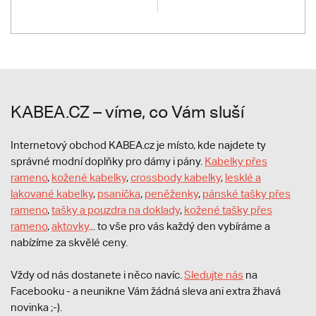
KABEA.CZ – víme, co Vám sluší
Internetový obchod KABEA.cz je místo, kde najdete ty
správné modní doplňky pro dámy i pány.
Kabelky přes
rameno
,
kožené kabelky
,
crossbody kabelky
,
lesklé a
lakované kabelky
,
psaníčka
,
peněženky
,
pánské tašky přes
rameno
,
tašky a pouzdra na doklady
,
kožené tašky přes
rameno
,
aktovky
... to vše pro vás každý den vybíráme a
nabízíme za skvělé ceny.
Vždy od nás dostanete i něco navíc.
S
ledujte nás
na
Facebooku - a neunikne Vám žádná sleva ani extra žhavá
novinka ;-).