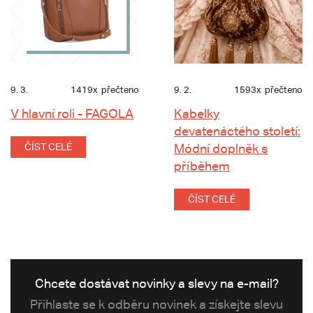
9. 3.
1419x
přečteno
9. 2.
1593x
přečteno
V hlavní roli - FAGOLA
Kabelky
devatenáctého století:
ČÍST CELÉ
Módní doplněk s
příběhem
ČÍST CELÉ
Chcete dostávat novinky a slevy na e-mail?
Přihlaste se k odběru novinek a získejte slevu