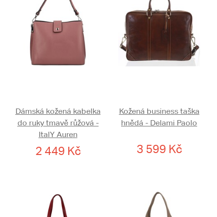
Dámská kožená kabelka
Kožená business taška
do ruky tmavě růžová -
hnědá - Delami Paolo
ItalY Auren
3 599 Kč
2 449 Kč