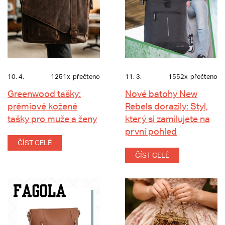
10. 4.
1251x
přečteno
11. 3.
1552x
přečteno
Greenwood tašky:
Nové batohy New
prémiové kožené
Rebels dorazily: Styl,
tašky pro muže a ženy
který si zamilujete na
první pohled
ČÍST CELÉ
ČÍST CELÉ