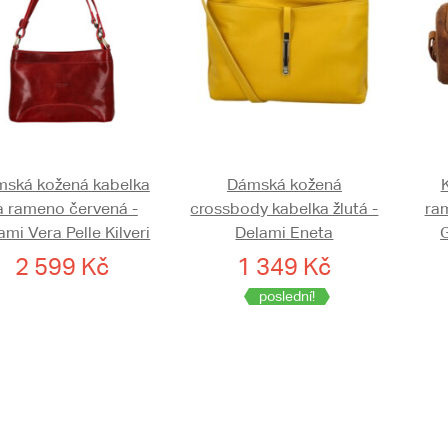
ská kožená kabelka
Dámská kožená
a rameno červená -
crossbody kabelka žlutá -
ra
ami Vera Pelle Kilveri
Delami Eneta
2 599 Kč
1 349 Kč
poslední!