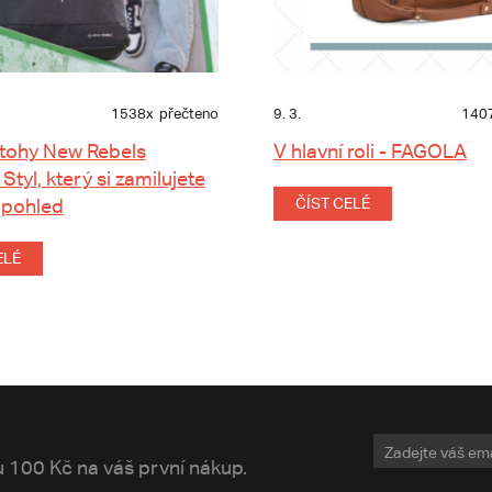
1538x
přečteno
9. 3.
140
tohy New Rebels
V hlavní roli - FAGOLA
 Styl, který si zamilujete
 pohled
ČÍST CELÉ
ELÉ
vu 100 Kč na váš první nákup.