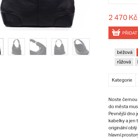
2 470 Kč
PŘIDAT
béžová
růžová
Kategorie
Noste černou
do města musí
Pevnější dno j
kabelky a jen 
originální oblý
hlavní prostor