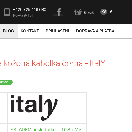
+420 725 419 680
Kč
€
Košík
Po-Pá 9-15 h
BLOG
KONTAKT
PŘIHLÁŠENÍ
DOPRAVA A PLATBA
kožená kabelka černá - ItalY
arma
SKLADEM poslední kus - 10.8. u Vás!