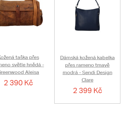
Kožená taška přes
Dámská kožená kabelka
meno světle hnědá -
přes rameno tmavě
Greenwood Aleisa
modrá - Sendi Design
Clare
2 390 Kč
2 399 Kč