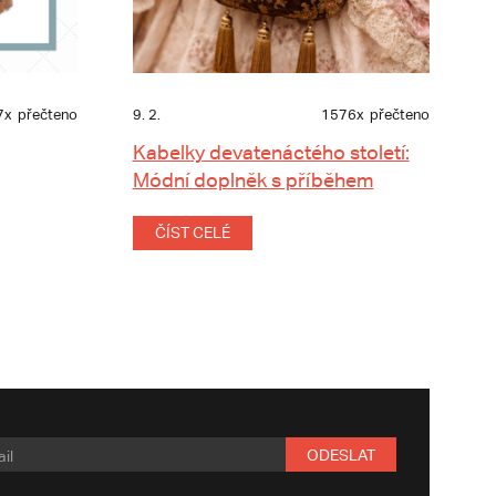
7x
přečteno
9. 2.
1576x
přečteno
Kabelky devatenáctého století:
Módní doplněk s příběhem
ČÍST CELÉ
ODESLAT