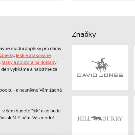
Značky
právné modní doplňky pro dámy
kabelky
,
lesklé a lakované
,
tašky a pouzdra na doklady
,
dý den vybíráme a nabízíme za
booku - a neunikne Vám žádná
, v čem budete "šik" a co bude
ám sluší. S námi Vás módní