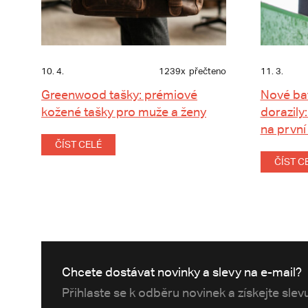
10. 4.
1239x
přečteno
11. 3.
Greenwood tašky: prémiové
Nové ba
kožené tašky pro muže a ženy
dorazily:
na první
ČÍST CELÉ
ČÍST C
Chcete dostávat novinky a slevy na e-mail?
Přihlaste se k odběru novinek a získejte sle