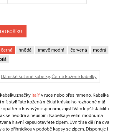
 DO KOŠÍKU
černá
hnědá
tmavě modrá
červená
modrá
bílá
Dámské kožené kabelky
,
Černé kožené kabelky
 kabelku značky
ItalY
v ruce nebo přes rameno. Kabelka
 mít styl! Tato kožená měkká kráska ho rozhodně má!
e opatřeno kovovými sponami, zajistí Vám lepší stabilitu
tak se neodře a neušpiní. Kabelka je velmi módní, má
 tvar a hlavní kapsu otevřete zipem. Uvnitř se dělí na dva
y a to přihrádkou v podobě kapsy se zipem. Disponuje i