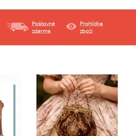
Poštovné
Prohlídka
zdarma
zboží