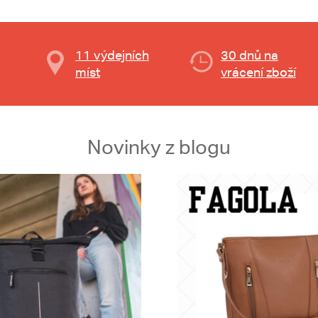
11 výdejních
30 dnů na
míst
vrácení zboží
Novinky z blogu