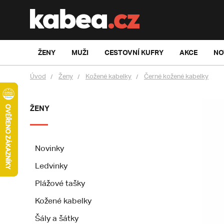
ŽENY
MUŽI
CESTOVNÍ KUFRY
AKCE
NO
Úvod
Ženy
Kožené kabelky
Černé kožené kabelky
ŽENY
Novinky
Ledvinky
Plážové tašky
Kožené kabelky
Šály a šátky