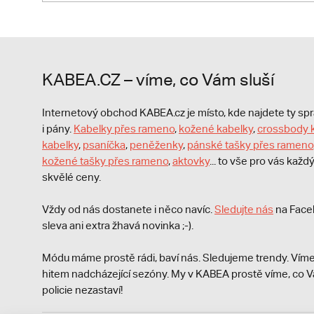
KABEA.CZ – víme, co Vám sluší
Internetový obchod KABEA.cz je místo, kde najdete ty s
i pány.
Kabelky přes rameno
,
kožené kabelky
,
crossbody 
kabelky
,
psaníčka
,
peněženky
,
pánské tašky přes rameno
kožené tašky přes rameno
,
aktovky
... to vše pro vás kaž
skvělé ceny.
Vždy od nás dostanete i něco navíc.
S
ledujte nás
na Face
sleva ani extra žhavá novinka ;-).
Módu máme prostě rádi, baví nás. Sledujeme trendy. Víme
hitem nadcházející sezóny. My v KABEA prostě víme, co V
policie nezastaví!