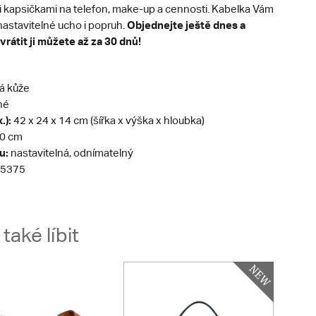
i kapsičkami na telefon, make-up a cennosti. Kabelka Vám
Objednejte ještě dnes a
nastavitelné ucho i popruh.
vrátit ji můžete až za 30 dnů!
á kůže
né
.):
42 x 24 x 14 cm (šířka x výška x hloubka)
0 cm
u:
nastavitelná, odnímatelný
5375
aké líbit