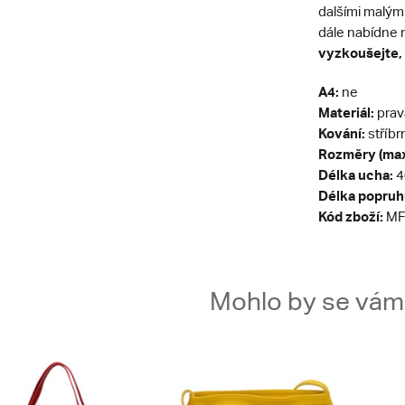
dalšími malým
dále nabídne 
vyzkoušejte, 
A4:
ne
Materiál:
prav
Kování:
stříbr
Rozměry (max
Délka ucha:
4
Délka popruh
Kód zboží:
MF
Mohlo by se vám t