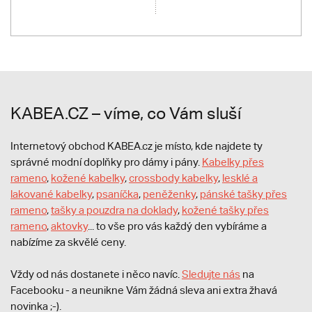
KABEA.CZ – víme, co Vám sluší
Internetový obchod KABEA.cz je místo, kde najdete ty
správné modní doplňky pro dámy i pány.
Kabelky přes
rameno
,
kožené kabelky
,
crossbody kabelky
,
lesklé a
lakované kabelky
,
psaníčka
,
peněženky
,
pánské tašky přes
rameno
,
tašky a pouzdra na doklady
,
kožené tašky přes
rameno
,
aktovky
... to vše pro vás každý den vybíráme a
nabízíme za skvělé ceny.
Vždy od nás dostanete i něco navíc.
S
ledujte nás
na
Facebooku - a neunikne Vám žádná sleva ani extra žhavá
novinka ;-).