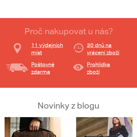
Proč nakupovat u nás?
11 výdejních
30 dnů na
míst
vrácení zboží
Poštovné
Prohlídka
zdarma
zboží
Novinky z blogu