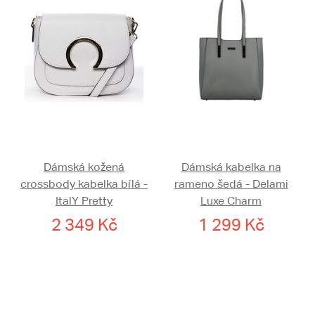
Dámská kožená
Dámská kabelka na
crossbody kabelka bílá -
rameno šedá - Delami
ItalY Pretty
Luxe Charm
2 349 Kč
1 299 Kč