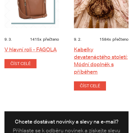
9. 3.
1415x
přečteno
9. 2.
1584x
přečteno
V hlavní roli - FAGOLA
Kabelky
devatenáctého století:
ČÍST CELÉ
Módní doplněk s
příběhem
ČÍST CELÉ
Chcete dostávat novinky a slevy na e-mail?
Přihlaste se k odběru novinek a získejte slevu