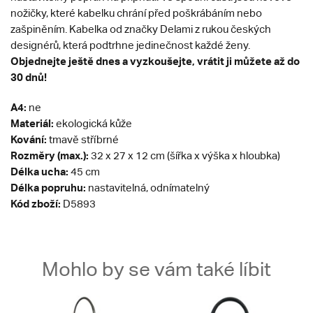
nožičky, které kabelku chrání před poškrábáním nebo
zašpiněním. Kabelka od značky Delami z rukou českých
designérů, která podtrhne jedinečnost každé ženy.
Objednejte ještě dnes a vyzkoušejte, vrátit ji můžete až do
30 dnů!
A4:
ne
Materiál:
ekologická kůže
Kování:
tmavě stříbrné
Rozměry (max.):
32 x 27 x 12 cm (šířka x výška x hloubka)
Délka ucha:
45 cm
Délka popruhu:
nastavitelná, odnímatelný
Kód zboží:
D5893
Mohlo by se vám také líbit