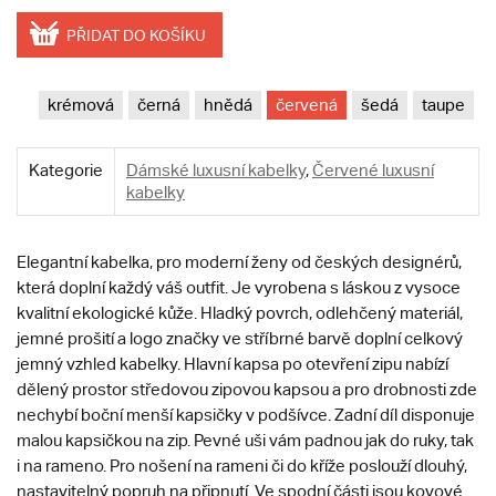
PŘIDAT DO KOŠÍKU
krémová
černá
hnědá
červená
šedá
taupe
Kategorie
Dámské luxusní kabelky
,
Červené luxusní
kabelky
Elegantní kabelka, pro moderní ženy od českých designérů,
která doplní každý váš outfit. Je vyrobena s láskou z vysoce
kvalitní ekologické kůže. Hladký povrch, odlehčený materiál,
jemné prošití a logo značky ve stříbrné barvě doplní celkový
jemný vzhled kabelky. Hlavní kapsa po otevření zipu nabízí
dělený prostor středovou zipovou kapsou a pro drobnosti zde
nechybí boční menší kapsičky v podšívce. Zadní díl disponuje
malou kapsičkou na zip. Pevné uši vám padnou jak do ruky, tak
i na rameno. Pro nošení na rameni či do kříže poslouží dlouhý,
nastavitelný popruh na připnutí. Ve spodní části jsou kovové