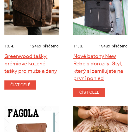
10. 4.
1246x
přečteno
11. 3.
1548x
přečteno
Greenwood tašky:
Nové batohy New
prémiové kožené
Rebels dorazily: Styl,
tašky pro muže a ženy
který si zamilujete na
první pohled
ČÍST CELÉ
ČÍST CELÉ