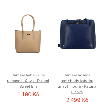
Dámská kabelka na
Dámská kožená
rameno béžová - Delami
crossbody kabelka
Sweet Em
tmavě modrá - Katana
Elenka
1 190 Kč
2 499 Kč