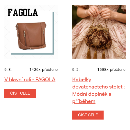
9. 3.
1426x
přečteno
9. 2.
1598x
přečteno
V hlavní roli - FAGOLA
Kabelky
devatenáctého století:
ČÍST CELÉ
Módní doplněk s
příběhem
ČÍST CELÉ