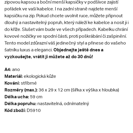
zipovou kapsou a boční menší kapsičky v podšívce zajistí
pořádek ve vaší kabelce. I na zadní straně najdete menší
kapsičku na zip. Pokud chcete uvolnit ruce, můžete připnout
dlouhý a nastavitelný popruh, který náleží ke kabelce a nosit ji i
do kříže. Slušet vám bude ve všech případech. Kabelku chrání
kovové nožičky ve spodní části, proti poškrábání či zašpinění.
Tento model zdůrazní váš jedinečný styl a přinese do vašeho
Objednejte ještě dnes a
šatníku luxus a eleganci.
vyzkoušejte, vrátit ji můžete až do 30 dnů!
A4:
ano
Materiál:
ekologická kůže
Kování:
stříbrné
Rozměry (max.):
36 x 29 x 12 cm (šířka x výška x hloubka)
Délka ucha:
59 cm
Délka popruhu:
nastavitelná, odnímatelný
Kód zboží:
D5910