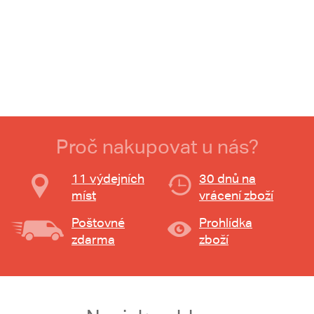
Proč nakupovat u nás?
11 výdejních
30 dnů na
míst
vrácení zboží
Poštovné
Prohlídka
zdarma
zboží