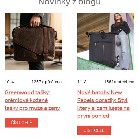
Novinky z blogu
10. 4.
1257x
přečteno
11. 3.
1561x
přečteno
Greenwood tašky:
Nové batohy New
prémiové kožené
Rebels dorazily: Styl,
tašky pro muže a ženy
který si zamilujete na
první pohled
ČÍST CELÉ
ČÍST CELÉ