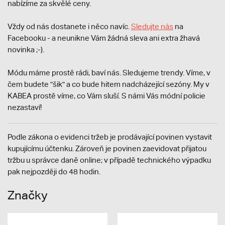
nabízíme za skvělé ceny.
Vždy od nás dostanete i něco navíc.
S
ledujte nás
na
Facebooku - a neunikne Vám žádná sleva ani extra žhavá
novinka ;-).
Módu máme prostě rádi, baví nás. Sledujeme trendy. Víme, v
čem budete "šik" a co bude hitem nadcházející sezóny. My v
KABEA prostě víme, co Vám sluší. S námi Vás módní policie
nezastaví!
Podle zákona o evidenci tržeb je prodávající povinen vystavit
kupujícímu účtenku. Zároveň je povinen zaevidovat přijatou
tržbu u správce daně online; v případě technického výpadku
pak nejpozději do 48 hodin.
Značky