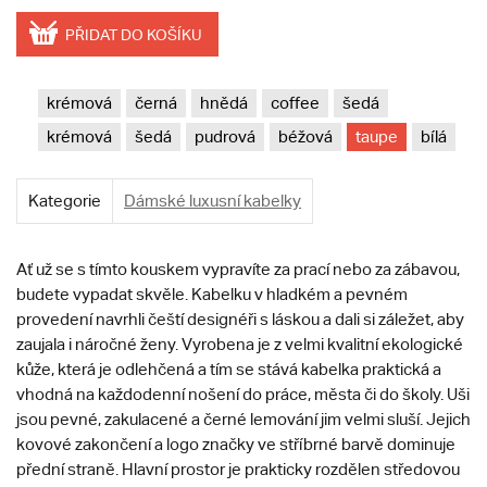
PŘIDAT DO KOŠÍKU
krémová
černá
hnědá
coffee
šedá
krémová
šedá
pudrová
béžová
taupe
bílá
Kategorie
Dámské luxusní kabelky
Ať už se s tímto kouskem vypravíte za prací nebo za zábavou,
budete vypadat skvěle. Kabelku v hladkém a pevném
provedení navrhli čeští designéři s láskou a dali si záležet, aby
zaujala i náročné ženy. Vyrobena je z velmi kvalitní ekologické
kůže, která je odlehčená a tím se stává kabelka praktická a
vhodná na každodenní nošení do práce, města či do školy. Uši
jsou pevné, zakulacené a černé lemování jim velmi sluší. Jejich
kovové zakončení a logo značky ve stříbrné barvě dominuje
přední straně. Hlavní prostor je prakticky rozdělen středovou