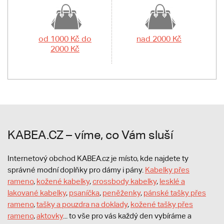
od 1000 Kč do
nad 2000 Kč
2000 Kč
KABEA.CZ – víme, co Vám sluší
Internetový obchod KABEA.cz je místo, kde najdete ty
správné modní doplňky pro dámy i pány.
Kabelky přes
rameno
,
kožené kabelky
,
crossbody kabelky
,
lesklé a
lakované kabelky
,
psaníčka
,
peněženky
,
pánské tašky přes
rameno
,
tašky a pouzdra na doklady
,
kožené tašky přes
rameno
,
aktovky
... to vše pro vás každý den vybíráme a