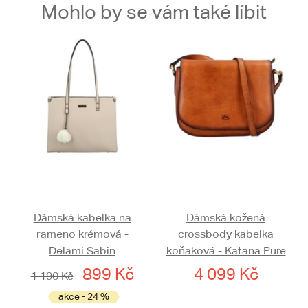
Mohlo by se vám také líbit
Dámská kabelka na
Dámská kožená
rameno krémová -
crossbody kabelka
Delami Sabin
koňaková - Katana Pure
899 Kč
4 099 Kč
1 190 Kč
akce - 24 %