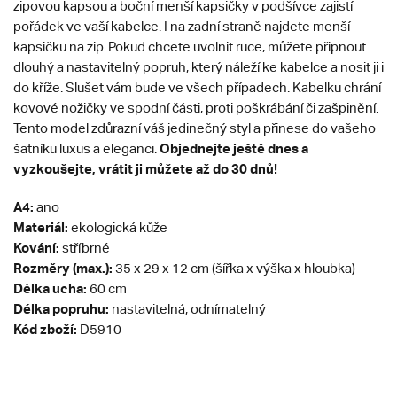
zipovou kapsou a boční menší kapsičky v podšívce zajistí
pořádek ve vaší kabelce. I na zadní straně najdete menší
kapsičku na zip. Pokud chcete uvolnit ruce, můžete připnout
dlouhý a nastavitelný popruh, který náleží ke kabelce a nosit ji i
do kříže. Slušet vám bude ve všech případech. Kabelku chrání
kovové nožičky ve spodní části, proti poškrábání či zašpinění.
Tento model zdůrazní váš jedinečný styl a přinese do vašeho
Objednejte ještě dnes a
šatníku luxus a eleganci.
vyzkoušejte, vrátit ji můžete až do 30 dnů!
A4:
ano
Materiál:
ekologická kůže
Kování:
stříbrné
Rozměry (max.):
35 x 29 x 12 cm (šířka x výška x hloubka)
Délka ucha:
60 cm
Délka popruhu:
nastavitelná, odnímatelný
Kód zboží:
D5910