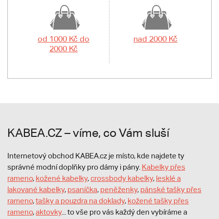
od 1000 Kč do
nad 2000 Kč
2000 Kč
KABEA.CZ – víme, co Vám sluší
Internetový obchod KABEA.cz je místo, kde najdete ty
správné modní doplňky pro dámy i pány.
Kabelky přes
rameno
,
kožené kabelky
,
crossbody kabelky
,
lesklé a
lakované kabelky
,
psaníčka
,
peněženky
,
pánské tašky přes
rameno
,
tašky a pouzdra na doklady
,
kožené tašky přes
rameno
,
aktovky
... to vše pro vás každý den vybíráme a