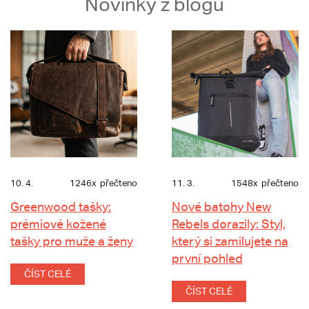
Novinky z blogu
10. 4.
1246x
přečteno
11. 3.
1548x
přečteno
Greenwood tašky:
Nové batohy New
prémiové kožené
Rebels dorazily: Styl,
tašky pro muže a ženy
který si zamilujete na
první pohled
ČÍST CELÉ
ČÍST CELÉ