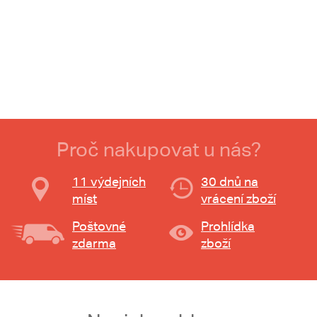
Proč nakupovat u nás?
11 výdejních
30 dnů na
míst
vrácení zboží
Poštovné
Prohlídka
zdarma
zboží