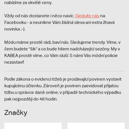
nabízíme za skvělé ceny.
Vždy od nás dostanete i něco navíc.
S
ledujte nás
na
Facebooku - a neunikne Vám žádná sleva ani extra žhavá
novinka ;-).
Módu máme prostě rádi, baví nás. Sledujeme trendy. Víme, v
čem budete "šik" a co bude hitem nadcházející sezóny. My v
KABEA prostě víme, co Vám sluší. S námi Vás módní policie
nezastaví!
Podle zákona o evidenci tržeb je prodávající povinen vystavit
kupujícímu účtenku. Zároveň je povinen zaevidovat přijatou
tržbu u správce daně online; v případě technického výpadku
pak nejpozději do 48 hodin.
Značky