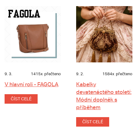
9. 3.
1415x
přečteno
9. 2.
1584x
přečteno
V hlavní roli - FAGOLA
Kabelky
devatenáctého století:
ČÍST CELÉ
Módní doplněk s
příběhem
ČÍST CELÉ