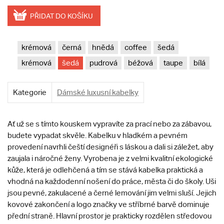
PŘIDAT DO KOŠÍKU
krémová
černá
hnědá
coffee
šedá
krémová
šedá
pudrová
béžová
taupe
bílá
Kategorie
Dámské luxusní kabelky
Ať už se s tímto kouskem vypravíte za prací nebo za zábavou,
budete vypadat skvěle. Kabelku v hladkém a pevném
provedení navrhli čeští designéři s láskou a dali si záležet, aby
zaujala i náročné ženy. Vyrobena je z velmi kvalitní ekologické
kůže, která je odlehčená a tím se stává kabelka praktická a
vhodná na každodenní nošení do práce, města či do školy. Uši
jsou pevné, zakulacené a černé lemování jim velmi sluší. Jejich
kovové zakončení a logo značky ve stříbrné barvě dominuje
přední straně. Hlavní prostor je prakticky rozdělen středovou