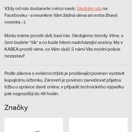
Vždy od nás dostanete i něco navíc.
S
ledujte nás
na
Facebooku - a neunikne Vám žádná sleva ani extra žhavá
novinka ;-).
Módu máme prostě rádi, baví nás. Sledujeme trendy. Víme, v
čem budete "šik" a co bude hitem nadcházející sezóny. My v
KABEA prostě víme, co Vám sluší. S námi Vás módní policie
nezastaví!
Podle zákona o evidenci tržeb je prodávající povinen vystavit
kupujícímu účtenku. Zároveň je povinen zaevidovat přijatou
tržbu u správce daně online; v případě technického výpadku
pak nejpozději do 48 hodin.
Značky