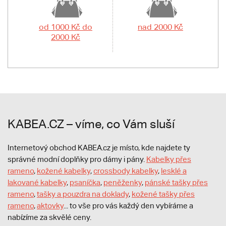
od 1000 Kč do
nad 2000 Kč
2000 Kč
KABEA.CZ – víme, co Vám sluší
Internetový obchod KABEA.cz je místo, kde najdete ty
správné modní doplňky pro dámy i pány.
Kabelky přes
rameno
,
kožené kabelky
,
crossbody kabelky
,
lesklé a
lakované kabelky
,
psaníčka
,
peněženky
,
pánské tašky přes
rameno
,
tašky a pouzdra na doklady
,
kožené tašky přes
rameno
,
aktovky
... to vše pro vás každý den vybíráme a
nabízíme za skvělé ceny.