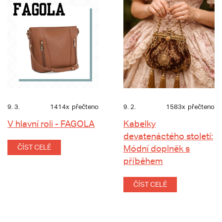
9. 3.
1414x
přečteno
9. 2.
1583x
přečteno
V hlavní roli - FAGOLA
Kabelky
devatenáctého století:
ČÍST CELÉ
Módní doplněk s
příběhem
ČÍST CELÉ