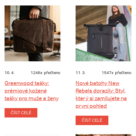
10. 4.
1246x
přečteno
11. 3.
1547x
přečteno
Greenwood tašky:
Nové batohy New
prémiové kožené
Rebels dorazily: Styl,
tašky pro muže a ženy
který si zamilujete na
první pohled
ČÍST CELÉ
ČÍST CELÉ