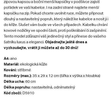
zipovou kapsou a boční menší kapsičky v podšívce zajistí
pořádek ve vaší kabelce. I na zadní straně najdete menší
kapsičku na zip. Pokud chcete uvolnit ruce, můžete připnout
dlouhý a nastavitelný popruh, který náleží ke kabelce a nosit ji i
do kříže. Slušet vám bude ve všech případech. Kabelku chrání
kovové nožičky ve spodní části, proti poškrábání či zašpinění.
Tento model zdůrazní váš jedinečný styl a přinese do vašeho
Objednejte ještě dnes a
šatníku luxus a eleganci.
vyzkoušejte, vrátit ji můžete až do 30 dnů!
A4:
ano
Materiál:
ekologická kůže
Kování:
stříbrné
Rozměry (max.):
35 x 29 x 12 cm (šířka x výška x hloubka)
Délka ucha:
60 cm
Délka popruhu:
nastavitelná, odnímatelný
Kód zboží:
D5910