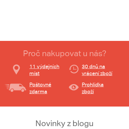
Proč nakupovat u nás?
11 výdejních
30 dnů na
míst
vrácení zboží
Poštovné
Prohlídka
zdarma
zboží
Novinky z blogu