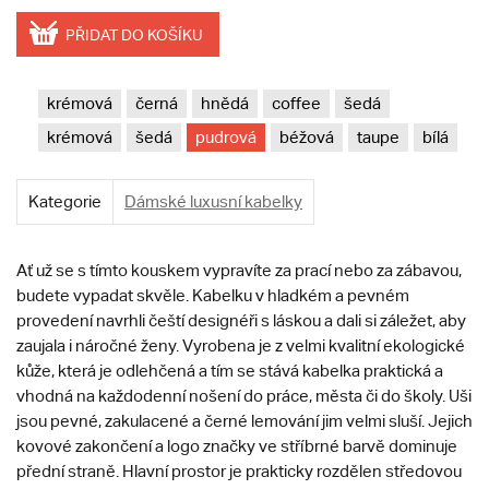
PŘIDAT DO KOŠÍKU
krémová
černá
hnědá
coffee
šedá
krémová
šedá
pudrová
béžová
taupe
bílá
Kategorie
Dámské luxusní kabelky
Ať už se s tímto kouskem vypravíte za prací nebo za zábavou,
budete vypadat skvěle. Kabelku v hladkém a pevném
provedení navrhli čeští designéři s láskou a dali si záležet, aby
zaujala i náročné ženy. Vyrobena je z velmi kvalitní ekologické
kůže, která je odlehčená a tím se stává kabelka praktická a
vhodná na každodenní nošení do práce, města či do školy. Uši
jsou pevné, zakulacené a černé lemování jim velmi sluší. Jejich
kovové zakončení a logo značky ve stříbrné barvě dominuje
přední straně. Hlavní prostor je prakticky rozdělen středovou