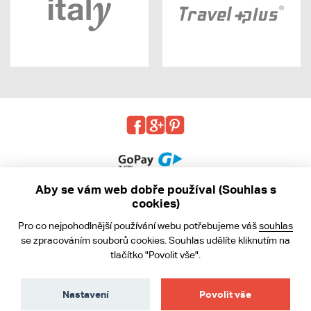
Aby se vám web dobře používal (Souhlas s
cookies)
© 2013 - 2026 kabea.cz
Pro co nejpohodlnější používání webu potřebujeme váš
souhlas
Obchodní podmínky
se zpracováním souborů cookies. Souhlas udělíte kliknutím na
tlačítko "Povolit vše".
Ochrana osobních údajů
Cookies
Nastavení
Povolit vše