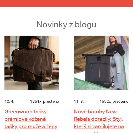
Novinky z blogu
10. 4.
1251x
přečteno
11. 3.
1552x
přečteno
Greenwood tašky:
Nové batohy New
prémiové kožené
Rebels dorazily: Styl,
tašky pro muže a ženy
který si zamilujete na