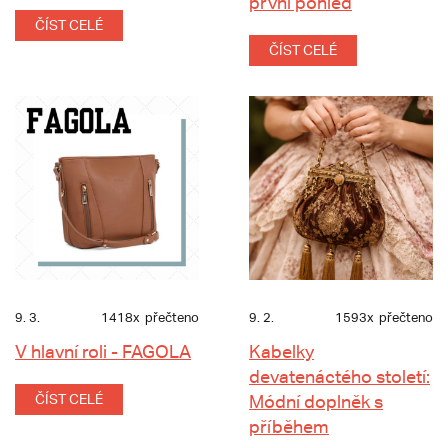
první pohled
ČÍST CELÉ
ČÍST CELÉ
9. 3.
1418x
přečteno
9. 2.
1593x
přečteno
V hlavní roli - FAGOLA
Kabelky
devatenáctého století:
ČÍST CELÉ
Módní doplněk s
příběhem