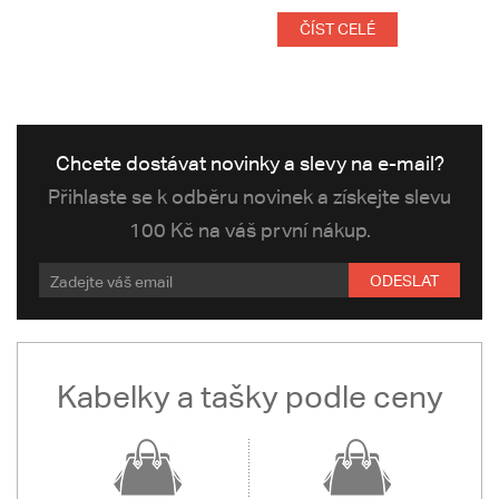
ČÍST CELÉ
Chcete dostávat novinky a slevy na e-mail?
Přihlaste se k odběru novinek a získejte slevu
100 Kč na váš první nákup.
ODESLAT
Kabelky a tašky podle ceny