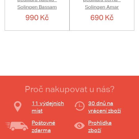
Solingen Bassam
Solingen Amar
990 Kč
690 Kč
Proč nakupovat u nás?
11 výdejních
30 dnů na
míst
vrácení zboží
Poštovné
Prohlídka
zdarma
zboží