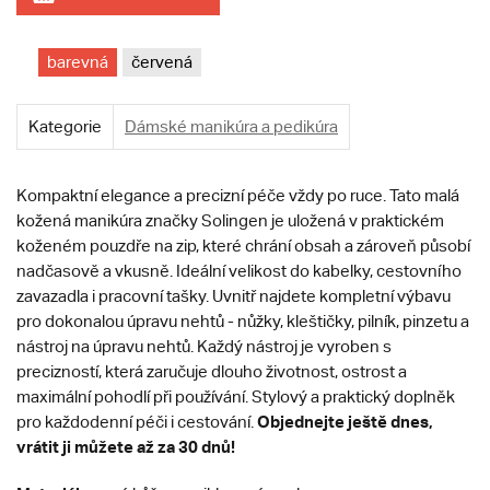
barevná
červená
Kategorie
Dámské manikúra a pedikúra
Kompaktní elegance a precizní péče vždy po ruce. Tato malá
kožená manikúra značky Solingen je uložená v praktickém
koženém pouzdře na zip, které chrání obsah a zároveň působí
nadčasově a vkusně. Ideální velikost do kabelky, cestovního
zavazadla i pracovní tašky. Uvnitř najdete kompletní výbavu
pro dokonalou úpravu nehtů - nůžky, kleštičky, pilník, pinzetu a
nástroj na úpravu nehtů. Každý nástroj je vyroben s
precizností, která zaručuje dlouho životnost, ostrost a
maximální pohodlí při používání. Stylový a praktický doplněk
Objednejte ještě dnes,
pro každodenní péči i cestování.
vrátit ji můžete až za 30 dnů!