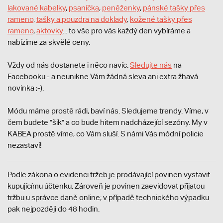
lakované kabelky
,
psaníčka
,
peněženky
,
pánské tašky přes
rameno
,
tašky a pouzdra na doklady
,
kožené tašky přes
rameno
,
aktovky
... to vše pro vás každý den vybíráme a
nabízíme za skvělé ceny.
Vždy od nás dostanete i něco navíc.
S
ledujte nás
na
Facebooku - a neunikne Vám žádná sleva ani extra žhavá
novinka ;-).
Módu máme prostě rádi, baví nás. Sledujeme trendy. Víme, v
čem budete "šik" a co bude hitem nadcházející sezóny. My v
KABEA prostě víme, co Vám sluší. S námi Vás módní policie
nezastaví!
Podle zákona o evidenci tržeb je prodávající povinen vystavit
kupujícímu účtenku. Zároveň je povinen zaevidovat přijatou
tržbu u správce daně online; v případě technického výpadku
pak nejpozději do 48 hodin.