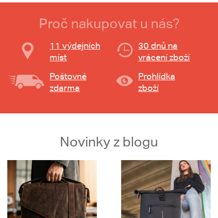
Proč nakupovat u nás?
11 výdejních
30 dnů na
míst
vrácení zboží
Poštovné
Prohlídka
zdarma
zboží
Novinky z blogu