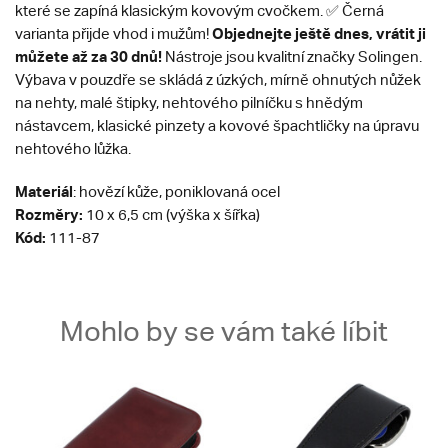
které se zapíná klasickým kovovým cvočkem. ✅ Černá
Objednejte ještě dnes, vrátit ji
varianta přijde vhod i mužům!
můžete až za 30 dnů!
Nástroje jsou kvalitní značky Solingen.
Výbava v pouzdře se skládá z úzkých, mírně ohnutých nůžek
na nehty, malé štipky, nehtového pilníčku s hnědým
nástavcem, klasické pinzety a kovové špachtličky na úpravu
nehtového lůžka.
Materiál
: hovězí kůže, poniklovaná ocel
Rozměry:
10 x 6,5 cm (výška x šířka)
Kód:
111-87
Mohlo by se vám také líbit