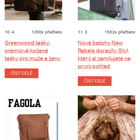
10. 4.
1250x
přečteno
11. 3.
1552x
přečteno
Greenwood tašky:
Nové batohy New
prémiové kožené
Rebels dorazily: Styl,
tašky pro muže a ženy
který si zamilujete na
první pohled
ČÍST CELÉ
ČÍST CELÉ