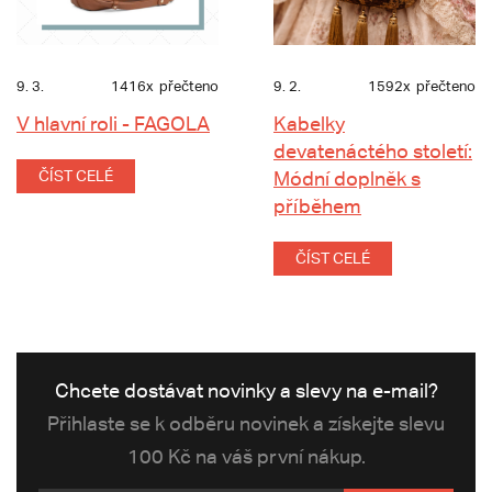
9. 3.
1416x
přečteno
9. 2.
1592x
přečteno
V hlavní roli - FAGOLA
Kabelky
devatenáctého století:
ČÍST CELÉ
Módní doplněk s
příběhem
ČÍST CELÉ
Chcete dostávat novinky a slevy na e-mail?
Přihlaste se k odběru novinek a získejte slevu
100 Kč na váš první nákup.