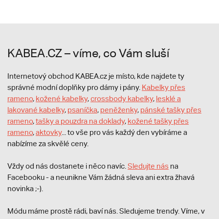
KABEA.CZ – víme, co Vám sluší
Internetový obchod KABEA.cz je místo, kde najdete ty
správné modní doplňky pro dámy i pány.
Kabelky přes
rameno
,
kožené kabelky
,
crossbody kabelky
,
lesklé a
lakované kabelky
,
psaníčka
,
peněženky
,
pánské tašky přes
rameno
,
tašky a pouzdra na doklady
,
kožené tašky přes
rameno
,
aktovky
... to vše pro vás každý den vybíráme a
nabízíme za skvělé ceny.
Vždy od nás dostanete i něco navíc.
S
ledujte nás
na
Facebooku - a neunikne Vám žádná sleva ani extra žhavá
novinka ;-).
Módu máme prostě rádi, baví nás. Sledujeme trendy. Víme, v