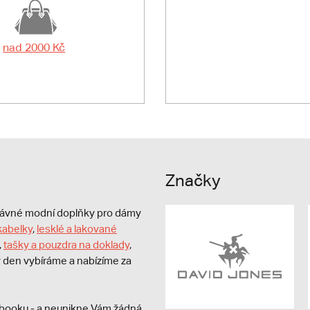
nad 2000 Kč
Značky
právné modní doplňky pro dámy
kabelky
,
lesklé a lakované
,
tašky a pouzdra na doklady
,
dý den vybíráme a nabízíme za
booku - a neunikne Vám žádná