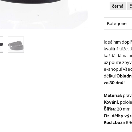
černá
č
Kategorie
Ideálním doplň
kvalitní kůže.
každá dáma po
už pouze zbýv
e-shopu! Všec
Objedne
délku!
za 30 dnů!
Materiál:
prav
Kování:
polole
Šířka:
20 mm
Oz. délky vý
Kód zboží:
99