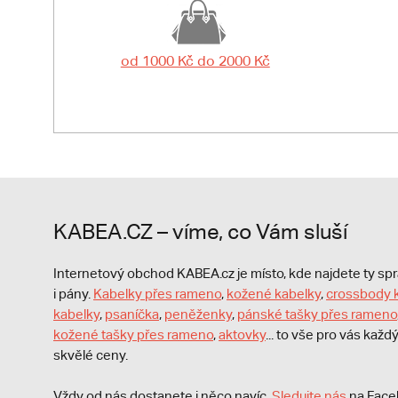
od 1000 Kč do 2000 Kč
KABEA.CZ – víme, co Vám sluší
Internetový obchod KABEA.cz je místo, kde najdete ty s
i pány.
Kabelky přes rameno
,
kožené kabelky
,
crossbody 
kabelky
,
psaníčka
,
peněženky
,
pánské tašky přes rameno
kožené tašky přes rameno
,
aktovky
... to vše pro vás kaž
skvělé ceny.
Vždy od nás dostanete i něco navíc.
S
ledujte nás
na Face