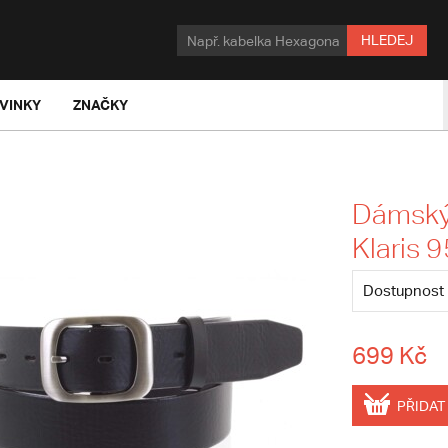
HLEDEJ
VINKY
ZNAČKY
Dámský
Klaris 9
Dostupnost
699 Kč
PŘIDAT