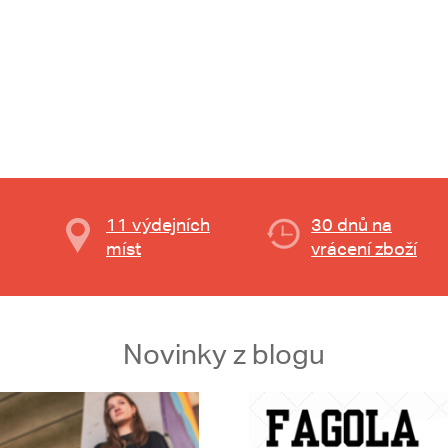
11 výdejních
30 dnů na
míst
vrácení zboží
Novinky z blogu