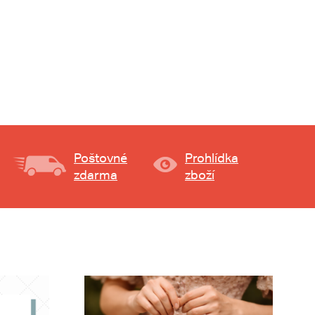
Poštovné
Prohlídka
zdarma
zboží