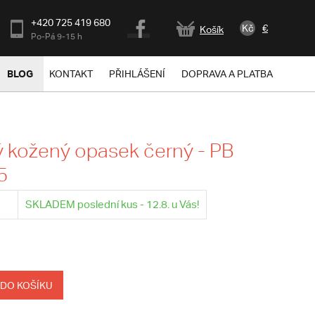
+420 725 419 680
Kč
€
Košík
Po-Pá 9-15 h
BLOG
KONTAKT
PŘIHLÁŠENÍ
DOPRAVA A PLATBA
 kožený opasek černý - PB
5
SKLADEM poslední kus - 12.8. u Vás!
 DO KOŠÍKU