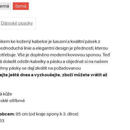
erná
černá
Dámské opasky
kem ke kožený kabelce je luxusní a kvalitní pásek z
 Jednoduchá linie a elegantní design je předností, kterou
třebuje. Vše je doplněno moderní kovovou sponou. Teď
á doladit odstín kabelky a pásku a objednat si na našem
hny pásky se dají zkrátit na požadovanou
jte ještě dnes a vyzkoušejte, zboží můžete vrátit až
á kůže
sklé stříbrné
robcem:
95 cm (od kraje spony k 3. dírce)
63