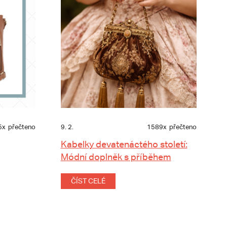
5x
přečteno
9. 2.
1589x
přečteno
Kabelky devatenáctého století:
Módní doplněk s příběhem
ČÍST CELÉ