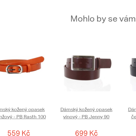
Mohlo by se vám t
mský kožený opasek
Dámský kožený opasek
Dám
nžový - PB Rasth 100
vínový - PB Jenny 90
če
559 Kč
699 Kč