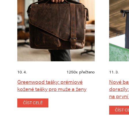
10. 4.
1250x
přečteno
11. 3.
Greenwood tašky: prémiové
Nové ba
kožené tašky pro muže a ženy
dorazily:
na první
ČÍST CELÉ
ČÍST C