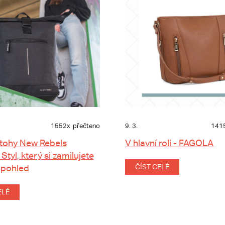
1552x
přečteno
9. 3.
141
tohy New Rebels
V hlavní roli - FAGOLA
 Styl, který si zamilujete
 pohled
ČÍST CELÉ
ELÉ