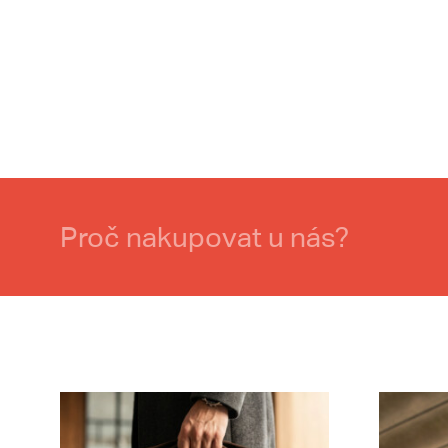
Proč nakupovat u nás?