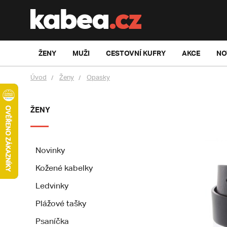
ŽENY
MUŽI
CESTOVNÍ KUFRY
AKCE
NO
Úvod
Ženy
Opasky
ŽENY
Novinky
Kožené kabelky
Ledvinky
Plážové tašky
Psaníčka