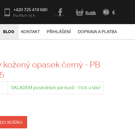
+420 725 419 680
Kč
€
Košík
Po-Pá 9-15 h
BLOG
KONTAKT
PŘIHLÁŠENÍ
DOPRAVA A PLATBA
 kožený opasek černý - PB
95
SKLADEM posledních pár kusů - 10.8. u Vás!
 DO KOŠÍKU