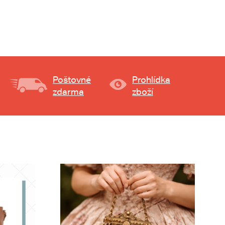
Poštovné
Prohlídka
zdarma
zboží