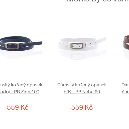
mský kožený opasek
Dámský kožený opasek
Dám
odrý - PB Zion 100
bílý - PB Neba 90
čer
559 Kč
559 Kč