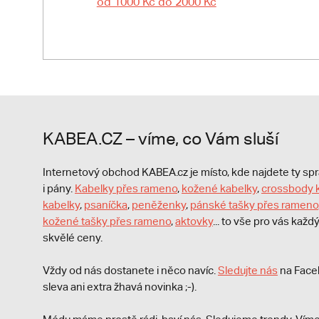
od 1000 Kč do 2000 Kč
KABEA.CZ – víme, co Vám sluší
Internetový obchod KABEA.cz je místo, kde najdete ty s
i pány.
Kabelky přes rameno
,
kožené kabelky
,
crossbody 
kabelky
,
psaníčka
,
peněženky
,
pánské tašky přes rameno
kožené tašky přes rameno
,
aktovky
... to vše pro vás kaž
skvělé ceny.
Vždy od nás dostanete i něco navíc.
S
ledujte nás
na Face
sleva ani extra žhavá novinka ;-).