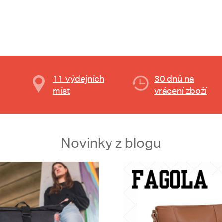
11 výdejních
30 dnů na
míst
vrácení zboží
Novinky z blogu