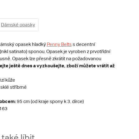
Dámské opasky
dámský opasek hladký
Penny Belts
s decentní
nikl satinato) sponou. Opasek je vyroben z prvotřídní
í usně. Opasek lze přesně zkrátit na požadovanou
jte ještě dnes a vyzkoušejte, zboží můžete vrátit až
zí kůže
sklé stříbrné
robcem:
95 cm (od kraje spony k 3. dírce)
163
aké líbit