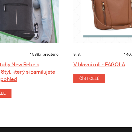
1538x
přečteno
9. 3.
140
tohy New Rebels
V hlavní roli - FAGOLA
 Styl, který si zamilujete
 pohled
ČÍST CELÉ
ELÉ