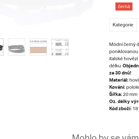
černá
Kategorie
Módní černý 
poniklovanou (
italské hověz
Objedne
délku.
za 30 dnů!
Materiál:
hově
Kování:
polole
Šířka:
20 mm
Oz. délky vý
Kód zboží:
18
Mohlo by se vám t