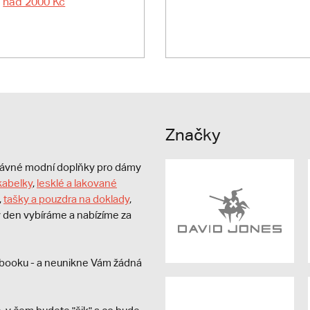
nad 2000 Kč
Značky
právné modní doplňky pro dámy
kabelky
,
lesklé a lakované
,
tašky a pouzdra na doklady
,
dý den vybíráme a nabízíme za
booku - a neunikne Vám žádná