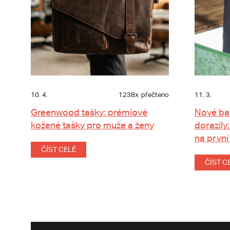
10. 4.
1238x
přečteno
11. 3.
Greenwood tašky: prémiové
Nové ba
kožené tašky pro muže a ženy
dorazily:
na první
ČÍST CELÉ
ČÍST C