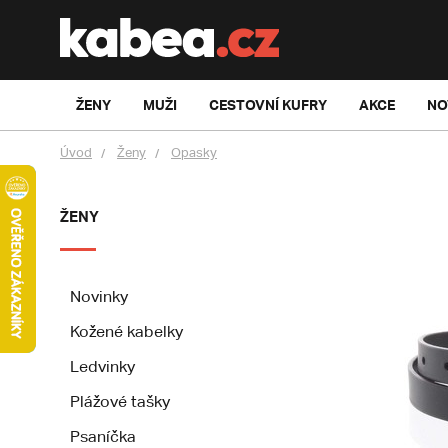
ŽENY
MUŽI
CESTOVNÍ KUFRY
AKCE
NO
Úvod
Ženy
Opasky
ŽENY
Novinky
Kožené kabelky
Ledvinky
Plážové tašky
Psaníčka