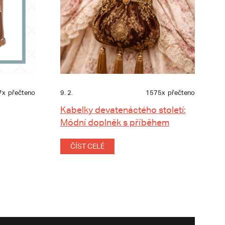
7x
přečteno
9. 2.
1575x
přečteno
Kabelky devatenáctého století:
Módní doplněk s příběhem
ČÍST CELÉ