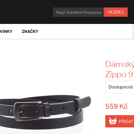
HLEDEJ
VINKY
ZNAČKY
Dámský
Zippo 
Dostupnost
559 Kč
PŘIDAT