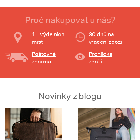
Proč nakupovat u nás?
11 výdejních
30 dnů na
míst
vrácení zboží
Poštovné
Prohlídka
zdarma
zboží
Novinky z blogu