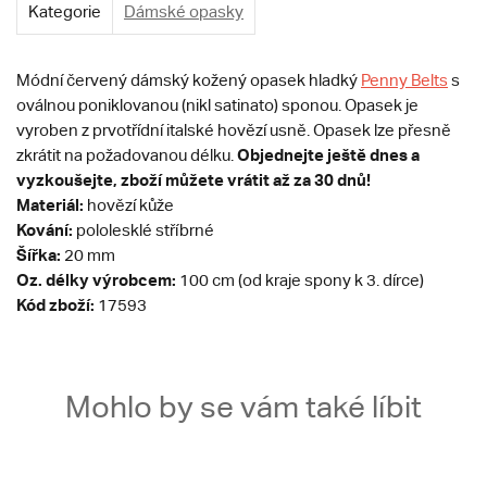
Kategorie
Dámské opasky
Módní červený dámský kožený opasek hladký
Penny Belts
s
oválnou poniklovanou (nikl satinato) sponou. Opasek je
vyroben z prvotřídní italské hovězí usně. Opasek lze přesně
Objednejte ještě dnes a
zkrátit na požadovanou délku.
vyzkoušejte, zboží můžete vrátit až za 30 dnů!
Materiál:
hovězí kůže
Kování:
pololesklé stříbrné
Šířka:
20 mm
Oz. délky výrobcem:
100 cm (od kraje spony k 3. dírce)
Kód zboží:
17593
Mohlo by se vám také líbit