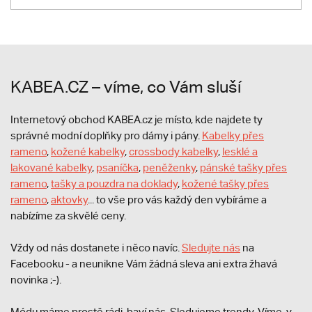
KABEA.CZ – víme, co Vám sluší
Internetový obchod KABEA.cz je místo, kde najdete ty
správné modní doplňky pro dámy i pány.
Kabelky přes
rameno
,
kožené kabelky
,
crossbody kabelky
,
lesklé a
lakované kabelky
,
psaníčka
,
peněženky
,
pánské tašky přes
rameno
,
tašky a pouzdra na doklady
,
kožené tašky přes
rameno
,
aktovky
... to vše pro vás každý den vybíráme a
nabízíme za skvělé ceny.
Vždy od nás dostanete i něco navíc.
S
ledujte nás
na
Facebooku - a neunikne Vám žádná sleva ani extra žhavá
novinka ;-).
Módu máme prostě rádi, baví nás. Sledujeme trendy. Víme, v