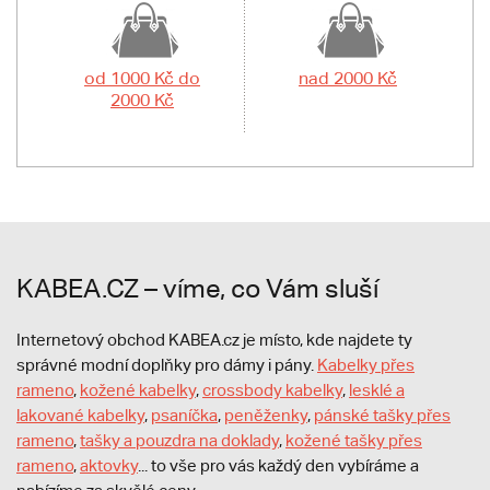
od 1000 Kč do
nad 2000 Kč
2000 Kč
KABEA.CZ – víme, co Vám sluší
Internetový obchod KABEA.cz je místo, kde najdete ty
správné modní doplňky pro dámy i pány.
Kabelky přes
rameno
,
kožené kabelky
,
crossbody kabelky
,
lesklé a
lakované kabelky
,
psaníčka
,
peněženky
,
pánské tašky přes
rameno
,
tašky a pouzdra na doklady
,
kožené tašky přes
rameno
,
aktovky
... to vše pro vás každý den vybíráme a