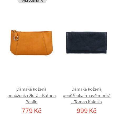
vyprodáno :-(
Dámská kožená
Dámská kožená
peněženka žlutá - Katana
peněženka tmavě modrá
Bealin
- Tomas Kalasia
779 Kč
999 Kč