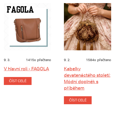
9. 3.
1415x
přečteno
9. 2.
1584x
přečteno
V hlavní roli - FAGOLA
Kabelky
devatenáctého století:
ČÍST CELÉ
Módní doplněk s
příběhem
ČÍST CELÉ