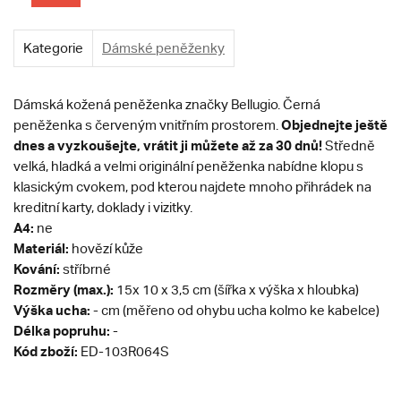
Kategorie
Dámské peněženky
Dámská kožená peněženka značky Bellugio. Černá
Objednejte ještě
peněženka s červeným vnitřním prostorem.
dnes a vyzkoušejte, vrátit ji můžete až za 30 dnů!
Středně
velká, hladká a velmi originální peněženka nabídne klopu s
klasickým cvokem, pod kterou najdete mnoho přihrádek na
kreditní karty, doklady i vizitky.
A4:
ne
Materiál:
hovězí kůže
Kování:
stříbrné
Rozměry (max.):
15x 10 x 3,5 cm (šířka x výška x hloubka)
Výška ucha:
- cm (měřeno od ohybu ucha kolmo ke kabelce)
Délka popruhu:
-
Kód zboží:
ED-103R064S