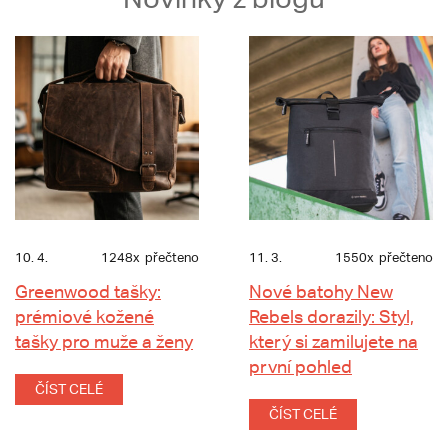
10. 4.
1248x
přečteno
11. 3.
1550x
přečteno
Greenwood tašky:
Nové batohy New
prémiové kožené
Rebels dorazily: Styl,
tašky pro muže a ženy
který si zamilujete na
první pohled
ČÍST CELÉ
ČÍST CELÉ