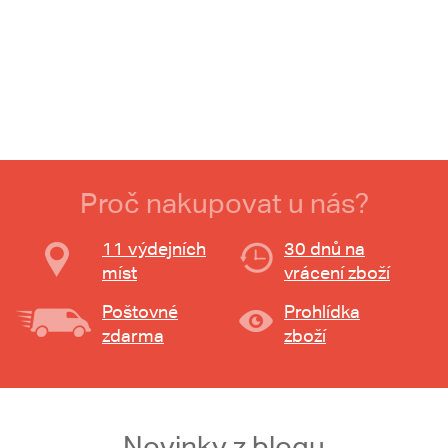
Proč nakupovat u nás?
11 výdejních
30 dnů na
míst
vrácení zboží
Poštovné
Prohlídka
zdarma
zboží
Novinky z blogu