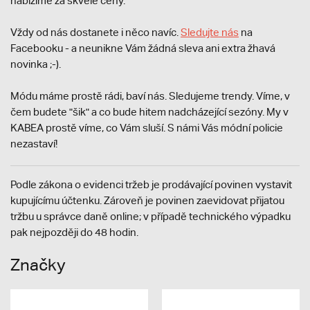
nabízíme za skvělé ceny.
Vždy od nás dostanete i něco navíc.
S
ledujte nás
na
Facebooku - a neunikne Vám žádná sleva ani extra žhavá
novinka ;-).
Módu máme prostě rádi, baví nás. Sledujeme trendy. Víme, v
čem budete "šik" a co bude hitem nadcházející sezóny. My v
KABEA prostě víme, co Vám sluší. S námi Vás módní policie
nezastaví!
Podle zákona o evidenci tržeb je prodávající povinen vystavit
kupujícímu účtenku. Zároveň je povinen zaevidovat přijatou
tržbu u správce daně online; v případě technického výpadku
pak nejpozději do 48 hodin.
Značky