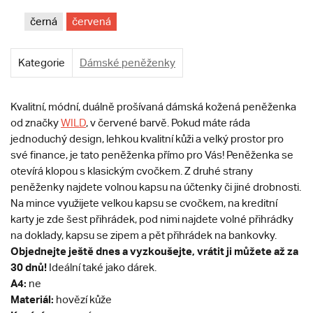
černá
červená
Kategorie
Dámské peněženky
Kvalitní, módní, duálně prošívaná dámská kožená peněženka
od značky
WILD
, v červené barvě. Pokud máte ráda
jednoduchý design, lehkou kvalitní kůži a velký prostor pro
své finance, je tato peněženka přímo pro Vás! Peněženka se
otevírá klopou s klasickým cvočkem. Z druhé strany
peněženky najdete volnou kapsu na účtenky či jiné drobnosti.
Na mince využijete velkou kapsu se cvočkem, na kreditní
karty je zde šest přihrádek, pod nimi najdete volné přihrádky
na doklady, kapsu se zipem a pět přihrádek na bankovky.
Objednejte ještě dnes a vyzkoušejte, vrátit ji můžete až za
30 dnů!
Ideální také jako dárek.
A4:
ne
Materiál:
hovězí kůže