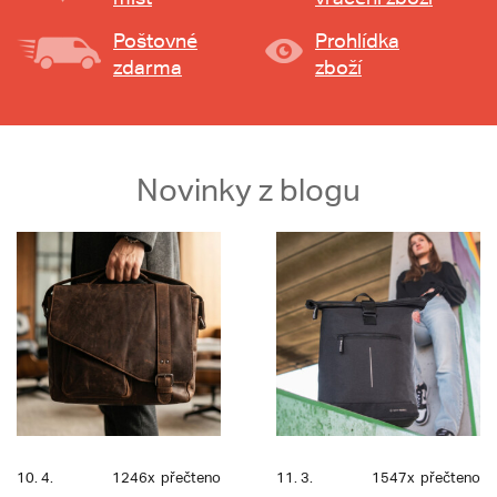
Poštovné
Prohlídka
zdarma
zboží
Novinky z blogu
10. 4.
1246x
přečteno
11. 3.
1547x
přečteno