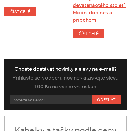
devatenáctého století:
ČÍST CELÉ
Módní doplněk s
příběhem
ČÍST CELÉ
Chcete dostávat novinky a slevy na e-mail?
Přihlaste se k odběru novinek a získejte slevu
100 Kč na váš první nákup.
ODESLAT
Kabelky a tašky podle ceny