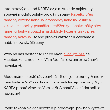
Internetový obchod KABEA.cz je místo, kde najdete ty
správné modní doplňky pro dámy i pány.
Kabelky přes
rameno
,
kožené kabelky
,
crossbody kabelky
,
lesklé a
lakované kabelky
,
psaníčka
,
peněženky
,
pánské tašky přes
rameno
,
tašky a pouzdra na doklady
,
kožené tašky přes
rameno
,
aktovky
... to vše pro vás každý den vybíráme a
nabízíme za skvělé ceny.
Vždy od nás dostanete i něco navíc.
S
ledujte nás
na
Facebooku - a neunikne Vám žádná sleva ani extra žhavá
novinka ;-).
Módu máme prostě rádi, baví nás. Sledujeme trendy. Víme, v
čem budete "šik" a co bude hitem nadcházející sezóny. My v
KABEA prostě víme, co Vám sluší. S námi Vás módní policie
nezastaví!
Podle zákona o evidenci tržeb je prodávající povinen vystavit