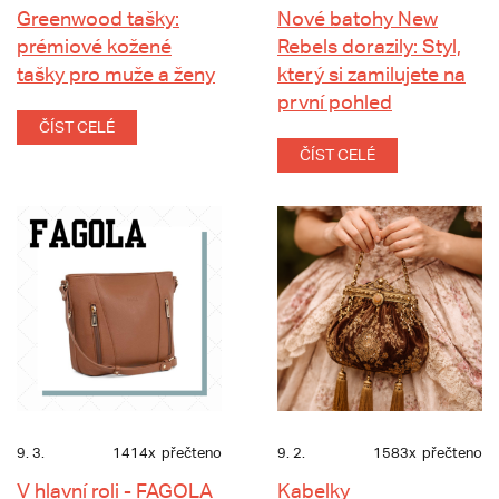
Greenwood tašky:
Nové batohy New
prémiové kožené
Rebels dorazily: Styl,
tašky pro muže a ženy
který si zamilujete na
první pohled
ČÍST CELÉ
ČÍST CELÉ
9. 3.
1414x
přečteno
9. 2.
1583x
přečteno
V hlavní roli - FAGOLA
Kabelky