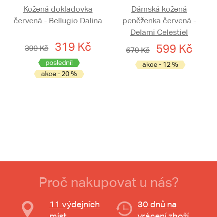
Kožená dokladovka
Dámská kožená
červená - Bellugio Dalina
peněženka červená -
Delami Celestiel
319 Kč
599 Kč
399 Kč
679 Kč
poslední!
akce - 12 %
akce - 20 %
Proč nakupovat u nás?
11 výdejních
30 dnů na
míst
vrácení zboží