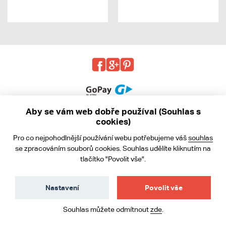
Aby se vám web dobře používal (Souhlas s
cookies)
© 2013 - 2026 kabea.cz
Pro co nejpohodlnější používání webu potřebujeme váš
souhlas
Obchodní podmínky
se zpracováním souborů cookies. Souhlas udělíte kliknutím na
tlačítko "Povolit vše".
Ochrana osobních údajů
Cookies
Nastavení
Povolit vše
Souhlas můžete odmítnout
zde
.