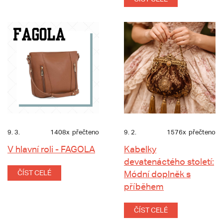
9. 3.
1408x
přečteno
9. 2.
1576x
přečteno
V hlavní roli - FAGOLA
Kabelky
devatenáctého století:
ČÍST CELÉ
Módní doplněk s
příběhem
ČÍST CELÉ