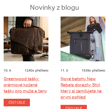
Novinky z blogu
10. 4.
1240x
přečteno
11. 3.
1539x
přečteno
Greenwood tašky:
Nové batohy New
prémiové kožené
Rebels dorazily: Styl,
tašky pro muže a ženy
který si zamilujete na
první pohled
ČÍST CELÉ
ČÍST CELÉ