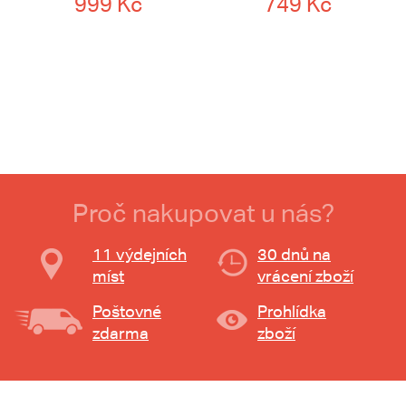
999 Kč
749 Kč
Proč nakupovat u nás?
11 výdejních
30 dnů na
míst
vrácení zboží
Poštovné
Prohlídka
zdarma
zboží