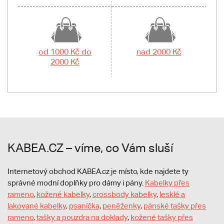
od 1000 Kč do
nad 2000 Kč
2000 Kč
KABEA.CZ – víme, co Vám sluší
Internetový obchod KABEA.cz je místo, kde najdete ty
správné modní doplňky pro dámy i pány.
Kabelky přes
rameno
,
kožené kabelky
,
crossbody kabelky
,
lesklé a
lakované kabelky
,
psaníčka
,
peněženky
,
pánské tašky přes
rameno
,
tašky a pouzdra na doklady
,
kožené tašky přes