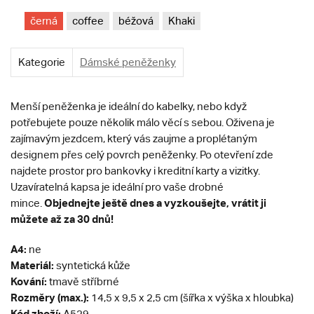
černá
coffee
béžová
Khaki
Kategorie
Dámské peněženky
Menší peněženka je ideální do kabelky, nebo když
potřebujete pouze několik málo věcí s sebou. Oživena je
zajímavým jezdcem, který vás zaujme a proplétaným
designem přes celý povrch peněženky. Po otevření zde
najdete prostor pro bankovky i kreditní karty a vizitky.
Uzavíratelná kapsa je ideální pro vaše drobné
Objednejte ještě dnes a vyzkoušejte, vrátit ji
mince.
můžete až za 30 dnů!
A4:
ne
Materiál:
syntetická kůže
Kování:
tmavě stříbrné
Rozměry (max.):
14,5 x 9,5 x 2,5 cm (šířka x výška x hloubka)
Kód zboží:
A529