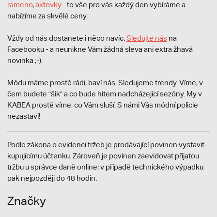
rameno
,
aktovky
... to vše pro vás každý den vybíráme a
nabízíme za skvělé ceny.
Vždy od nás dostanete i něco navíc.
S
ledujte nás
na
Facebooku - a neunikne Vám žádná sleva ani extra žhavá
novinka ;-).
Módu máme prostě rádi, baví nás. Sledujeme trendy. Víme, v
čem budete "šik" a co bude hitem nadcházející sezóny. My v
KABEA prostě víme, co Vám sluší. S námi Vás módní policie
nezastaví!
Podle zákona o evidenci tržeb je prodávající povinen vystavit
kupujícímu účtenku. Zároveň je povinen zaevidovat přijatou
tržbu u správce daně online; v případě technického výpadku
pak nejpozději do 48 hodin.
Značky