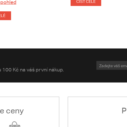
 pohled
ČÍST CELÉ
ELÉ
vu 100 Kč na váš první nákup.
le ceny
P