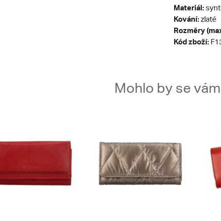
Materiál:
synt
Kování:
zlaté
Rozměry (max
Kód zboží:
F1
Mohlo by se vám t