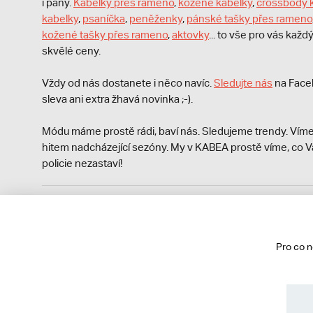
i pány.
Kabelky přes rameno
,
kožené kabelky
,
crossbody 
kabelky
,
psaníčka
,
peněženky
,
pánské tašky přes rameno
kožené tašky přes rameno
,
aktovky
... to vše pro vás kaž
skvělé ceny.
Vždy od nás dostanete i něco navíc.
S
ledujte nás
na Face
sleva ani extra žhavá novinka ;-).
Módu máme prostě rádi, baví nás. Sledujeme trendy. Víme
hitem nadcházející sezóny. My v KABEA prostě víme, co V
policie nezastaví!
Podle zákona o evidenci tržeb je prodávající povinen vyst
Zároveň je povinen zaevidovat přijatou tržbu u správce da
technického výpadku pak nejpozději do 48 hodin.
Pro co 
© 2013 - 2026 kabea.cz