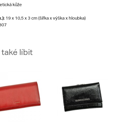
etická kůže
.):
19 x 10,5 x 3 cm (šířka x výška x hloubka)
307
aké líbit