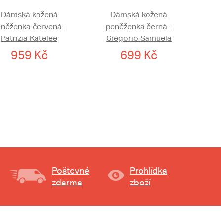
Dámská kožená
Dámská kožená
něženka červená -
peněženka černá -
Patrizia Katelee
Gregorio Samuela
959 Kč
699 Kč
Poštovné
Prohlídka
zdarma
zboží