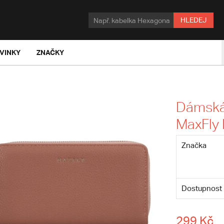
HLEDEJ
VINKY
ZNAČKY
Dámská
MaxFly 
Značka
Dostupnost
299 Kč