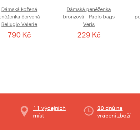
Dámská kožená
Dámská peněženka
eněženka červená -
bronzová - Paolo bags
pe
Bellugio Valerie
Veris
790 Kč
229 Kč
11 výdejních
30 dnů na
míst
vrácení zboží