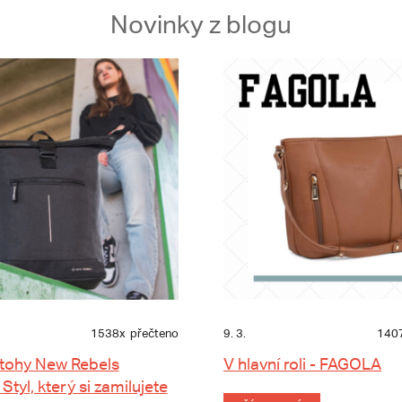
Novinky z blogu
1538x
přečteno
9. 3.
140
tohy New Rebels
V hlavní roli - FAGOLA
 Styl, který si zamilujete