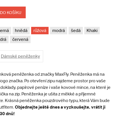
 DO KOŠÍKU
erná
hnědá
růžová
modrá
šedá
Khaki
drá
červená
Dámské peněženky
ková peněženka od značky MaxFly. Peněženka má na
logo značka. Po otevření zipu najdeme prostor pro vaše
, doklady, papírové peníze i vaše kovové mince, na které je
čka na zip. Peněženka je ušita z měkké a příjemné
že. Krásná peněženka pouzdrového typu, která Vám bude
Objednejte ještě dnes a vyzkoušejte, vrátit ji
outfitem.
30 dnů!