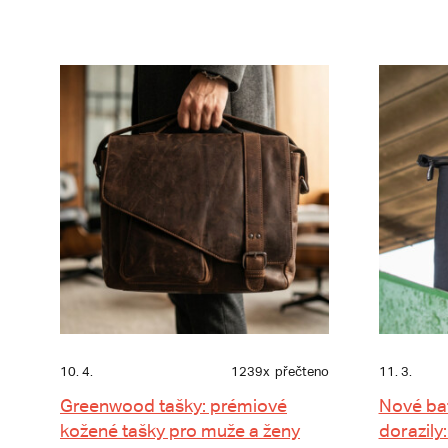
10. 4.
1239x
přečteno
11. 3.
Greenwood tašky: prémiové
Nové ba
kožené tašky pro muže a ženy
dorazily: