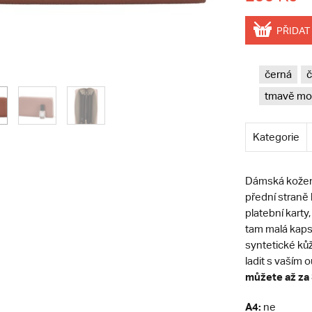
PŘIDAT
černá
č
tmavě mo
Kategorie
Dámská kožen
přední straně 
platební karty
tam malá kapsi
syntetické ků
ladit s vaším 
můžete až za 
A4:
ne