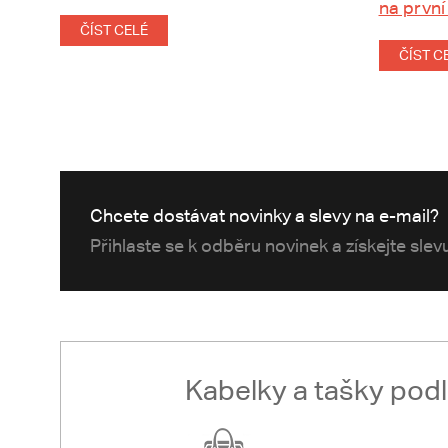
na první
ČÍST CELÉ
ČÍST C
Chcete dostávat novinky a slevy na e-mail?
Přihlaste se k odběru novinek a získejte sle
Kabelky a tašky pod