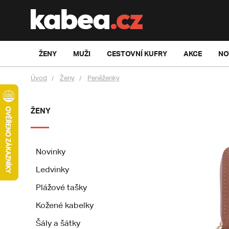
ŽENY
MUŽI
CESTOVNÍ KUFRY
AKCE
NO
Úvod
Ženy
Peněženky
ŽENY
Novinky
Ledvinky
Plážové tašky
Kožené kabelky
Šály a šátky