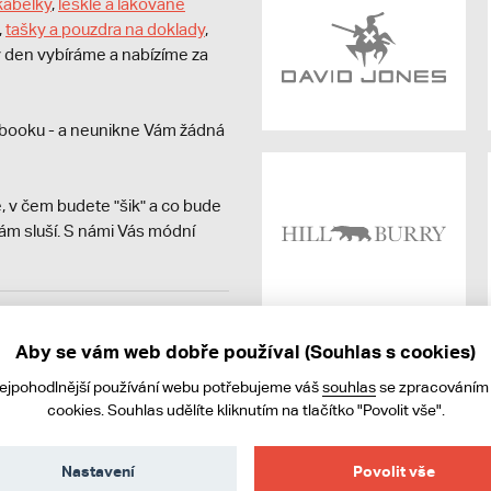
kabelky
,
lesklé a lakované
,
tašky a pouzdra na doklady
,
dý den vybíráme a nabízíme za
booku - a neunikne Vám žádná
, v čem budete "šik" a co bude
ám sluší. S námi Vás módní
avit kupujícímu účtenku.
ně online; v případě
Aby se vám web dobře používal (Souhlas s cookies)
nejpohodlnější používání webu potřebujeme váš
souhlas
se zpracováním
cookies. Souhlas udělíte kliknutím na tlačítko "Povolit vše".
Nastavení
Povolit vše