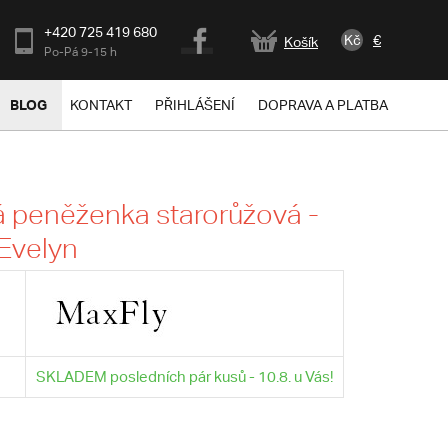
+420 725 419 680
Kč
€
Košík
Po-Pá 9-15 h
BLOG
KONTAKT
PŘIHLÁŠENÍ
DOPRAVA A PLATBA
 peněženka starorůžová -
Evelyn
SKLADEM posledních pár kusů - 10.8. u Vás!