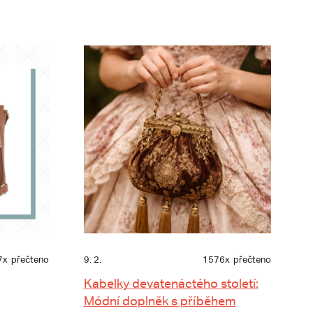
7x
přečteno
9. 2.
1576x
přečteno
Kabelky devatenáctého století:
Módní doplněk s příběhem