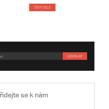
ČÍST CELÉ
ODESLAT
řidejte se k nám