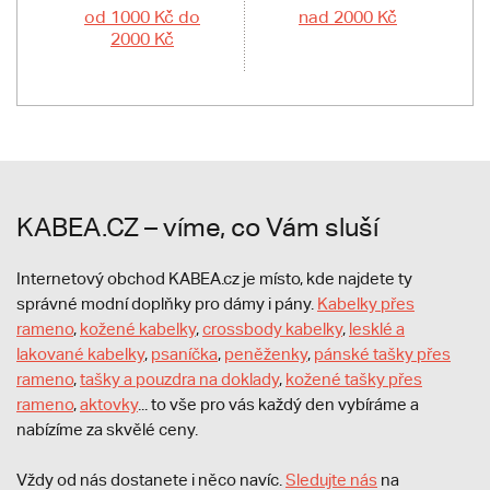
od 1000 Kč do
nad 2000 Kč
2000 Kč
KABEA.CZ – víme, co Vám sluší
Internetový obchod KABEA.cz je místo, kde najdete ty
správné modní doplňky pro dámy i pány.
Kabelky přes
rameno
,
kožené kabelky
,
crossbody kabelky
,
lesklé a
lakované kabelky
,
psaníčka
,
peněženky
,
pánské tašky přes
rameno
,
tašky a pouzdra na doklady
,
kožené tašky přes
rameno
,
aktovky
... to vše pro vás každý den vybíráme a
nabízíme za skvělé ceny.
Vždy od nás dostanete i něco navíc.
S
ledujte nás
na