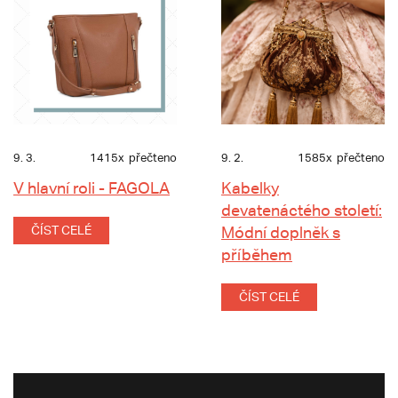
9. 3.
1415x
přečteno
9. 2.
1585x
přečteno
V hlavní roli - FAGOLA
Kabelky
devatenáctého století:
ČÍST CELÉ
Módní doplněk s
příběhem
ČÍST CELÉ