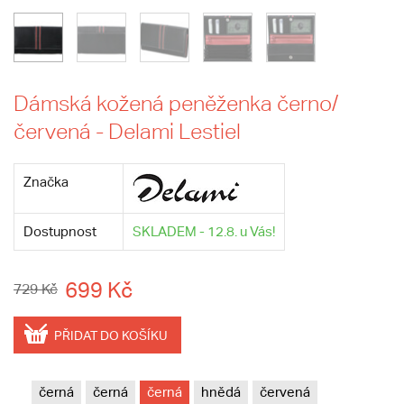
Dámská kožená peněženka černo/
červená - Delami Lestiel
Značka
Dostupnost
SKLADEM - 12.8. u Vás!
699 Kč
729 Kč
PŘIDAT DO KOŠÍKU
černá
černá
černá
hnědá
červená