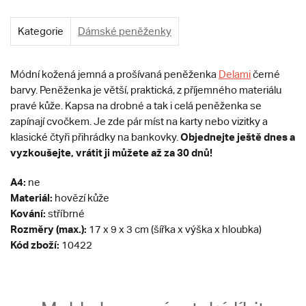
Kategorie
Dámské peněženky
Módní kožená jemná a prošívaná peněženka
Delami
černé
barvy. Peněženka je větší, praktická, z příjemného materiálu
pravé kůže. Kapsa na drobné a tak i celá peněženka se
zapínají cvočkem. Je zde pár míst na karty nebo vizitky a
Objednejte ještě dnes a
klasické čtyři přihrádky na bankovky.
vyzkoušejte, vrátit ji můžete až za 30 dnů!
A4:
ne
Materiál:
hovězí kůže
Kování:
stříbrné
Rozměry (max.):
17 x 9 x 3 cm (šířka x výška x hloubka)
Kód zboží:
10422