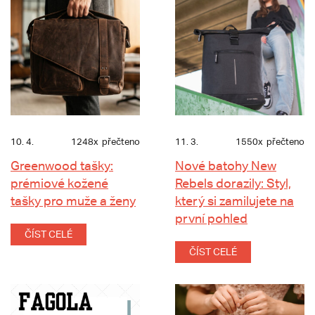
10. 4.
1248x
přečteno
11. 3.
1550x
přečteno
Greenwood tašky:
Nové batohy New
prémiové kožené
Rebels dorazily: Styl,
tašky pro muže a ženy
který si zamilujete na
první pohled
ČÍST CELÉ
ČÍST CELÉ