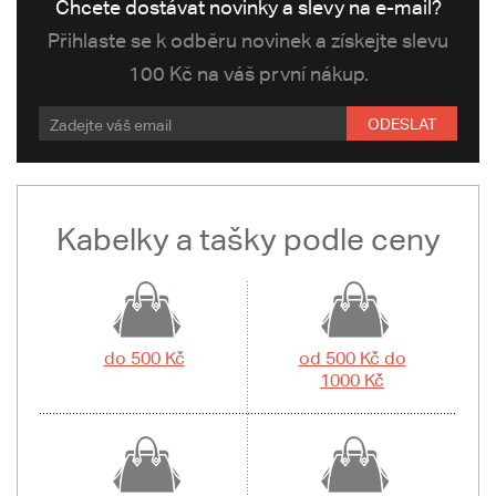
Chcete dostávat novinky a slevy na e-mail?
Přihlaste se k odběru novinek a získejte slevu
100 Kč na váš první nákup.
ODESLAT
Kabelky a tašky podle ceny
do 500 Kč
od 500 Kč do
1000 Kč