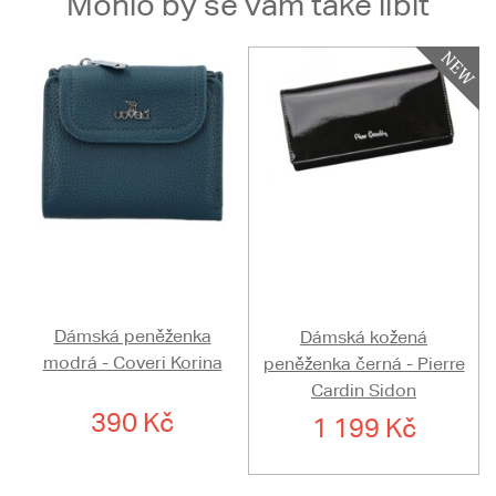
Mohlo by se vám také líbit
Dámská peněženka
Dámská kožená
modrá - Coveri Korina
peněženka černá - Pierre
Cardin Sidon
390 Kč
1 199 Kč