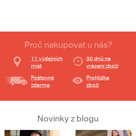
Proč nakupovat u nás?
11 výdejních
30 dnů na
míst
vrácení zboží
Poštovné
Prohlídka
zdarma
zboží
Novinky z blogu