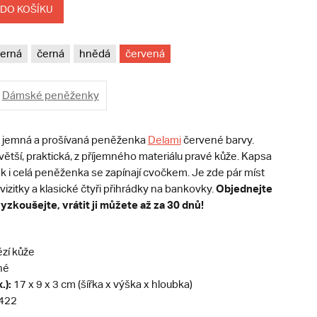
 DO KOŠÍKU
erná
černá
hnědá
červená
Dámské peněženky
 jemná a prošívaná peněženka
Delami
červené barvy.
ětší, praktická, z příjemného materiálu pravé kůže. Kapsa
k i celá peněženka se zapínají cvočkem. Je zde pár míst
Objednejte
vizitky a klasické čtyři přihrádky na bankovky.
yzkoušejte, vrátit ji můžete až za 30 dnů!
zí kůže
né
.):
17 x 9 x 3 cm (šířka x výška x hloubka)
422