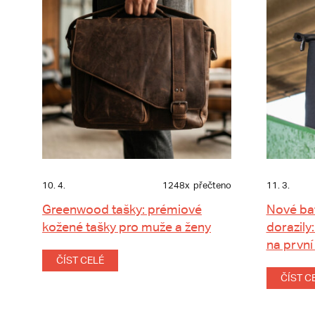
10. 4.
1248x
přečteno
11. 3.
Greenwood tašky: prémiové
Nové ba
kožené tašky pro muže a ženy
dorazily:
na první
ČÍST CELÉ
ČÍST C