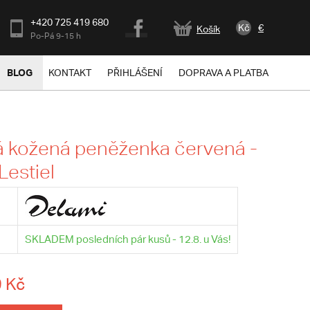
+420 725 419 680
Kč
€
Košík
Po-Pá 9-15 h
BLOG
KONTAKT
PŘIHLÁŠENÍ
DOPRAVA A PLATBA
 kožená peněženka červená -
Lestiel
SKLADEM posledních pár kusů - 12.8. u Vás!
 Kč