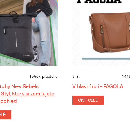
1550x
přečteno
9. 3.
141
tohy New Rebels
V hlavní roli - FAGOLA
 Styl, který si zamilujete
 pohled
ČÍST CELÉ
ELÉ