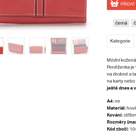
PŘIDAT
černá
č
Kategorie
Módní kožená
Peněženka je v
na drobné a ta
na karty nebo 
ještě dnes a v
A4:
ne
Materiál:
hově
Kování:
stříbr
Rozměry (max
Kód zboží:
10