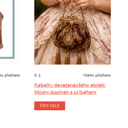
5x
přečteno
9. 2.
1584x
přečteno
Kabelky devatenáctého století:
Módní doplněk s příběhem
ČÍST CELÉ