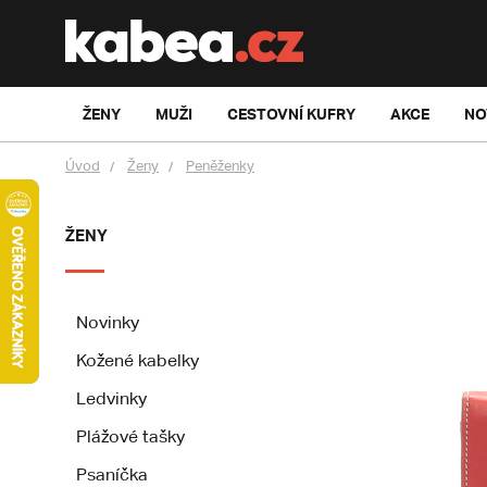
ŽENY
MUŽI
CESTOVNÍ KUFRY
AKCE
NO
Úvod
Ženy
Peněženky
ŽENY
Novinky
Kožené kabelky
Ledvinky
Plážové tašky
Psaníčka