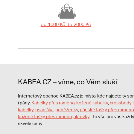
od 1000 Kč do 2000 Kč
KABEA.CZ – víme, co Vám sluší
Internetový obchod KABEA.cz je místo, kde najdete ty s
i pány.
Kabelky přes rameno
,
kožené kabelky
,
crossbody 
kabelky
,
psaníčka
,
peněženky
,
pánské tašky přes rameno
kožené tašky přes rameno
,
aktovky
... to vše pro vás kaž
skvělé ceny.