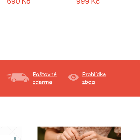
690 Kč
999 Kč
Poštovné
Prohlídka
zdarma
zboží