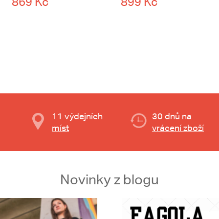
869 Kč
899 Kč
11 výdejních
30 dnů na
míst
vrácení zboží
Novinky z blogu