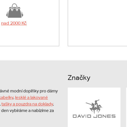
nad 2000 Kč
Značky
právné modní doplňky pro dámy
kabelky
,
lesklé a lakované
,
tašky a pouzdra na doklady
,
dý den vybíráme a nabízíme za