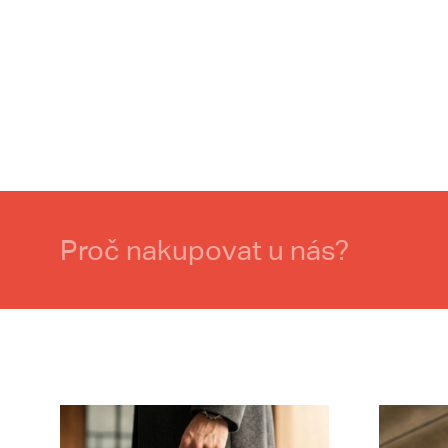
Proč nakupovat u nás?