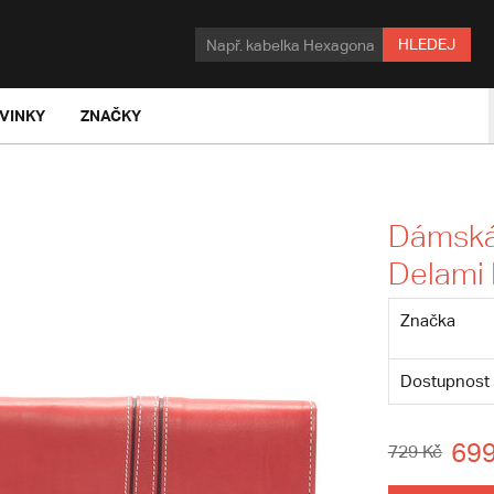
HLEDEJ
VINKY
ZNAČKY
Dámská
Delami 
Značka
Dostupnost
699
729 Kč