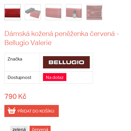
Dámská kožená peněženka červená -
Bellugio Valerie
Značka
Dostupnost
Na dotaz
790 Kč
PŘIDAT DO KOŠÍKU
zelená
červená