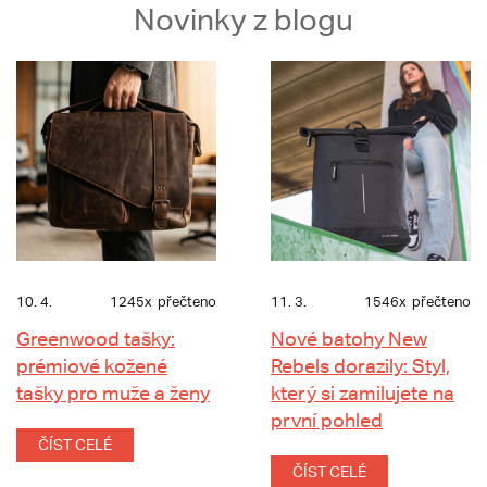
Novinky z blogu
10. 4.
1245x
přečteno
11. 3.
1546x
přečteno
Greenwood tašky:
Nové batohy New
prémiové kožené
Rebels dorazily: Styl,
tašky pro muže a ženy
který si zamilujete na
první pohled
ČÍST CELÉ
ČÍST CELÉ