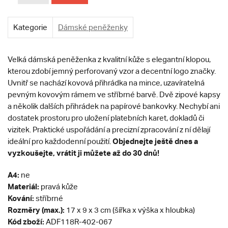
Kategorie
Dámské peněženky
Velká dámská peněženka z kvalitní kůže s elegantní klopou,
kterou zdobí jemný perforovaný vzor a decentní logo značky.
Uvnitř se nachází kovová přihrádka na mince, uzavíratelná
pevným kovovým rámem ve stříbrné barvě. Dvě zipové kapsy
a několik dalších přihrádek na papírové bankovky. Nechybí ani
dostatek prostoru pro uložení platebních karet, dokladů či
vizitek. Praktické uspořádání a precizní zpracování z ní dělají
Objednejte ještě dnes a
ideální pro každodenní použití.
vyzkoušejte, vrátit ji můžete až do 30 dnů!
A4:
ne
Materiál:
pravá kůže
Kování:
stříbrné
Rozměry (max.):
17 x 9 x 3 cm (šířka x výška x hloubka)
Kód zboží:
ADF118R-402-067