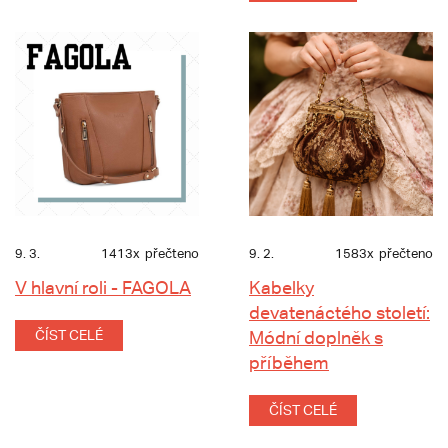
9. 3.
1413x
přečteno
9. 2.
1583x
přečteno
V hlavní roli - FAGOLA
Kabelky
devatenáctého století:
ČÍST CELÉ
Módní doplněk s
příběhem
ČÍST CELÉ