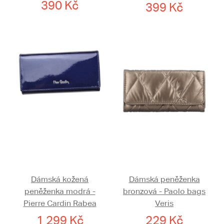
390 Kč
399 Kč
Dámská kožená
Dámská peněženka
peněženka modrá -
bronzová - Paolo bags
Pierre Cardin Rabea
Veris
1 299 Kč
229 Kč