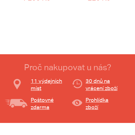
Proč nakupovat u nás?
11 výdejních
30 dnů na
míst
vrácení zboží
Poštovné
Prohlídka
zdarma
zboží