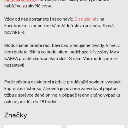
nabízíme za skvělé ceny.
Vždy od nás dostanete i něco navíc.
S
ledujte nás
na
Facebooku - a neunikne Vám žádná sleva ani extra žhavá
novinka ;-).
Módu máme prostě rádi, baví nás. Sledujeme trendy. Víme, v
čem budete "šik" a co bude hitem nadcházející sezóny. My v
KABEA prostě víme, co Vám sluší. S námi Vás módní policie
nezastaví!
Podle zákona o evidenci tržeb je prodávající povinen vystavit
kupujícímu účtenku. Zároveň je povinen zaevidovat přijatou
tržbu u správce daně online; v případě technického výpadku
pak nejpozději do 48 hodin.
Značky