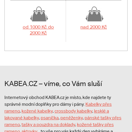
od 1000 Kč do
nad 2000 Kč
2000 Kč
KABEA.CZ – víme, co Vám sluší
Internetový obchod KABEA.cz je místo, kde najdete ty
správné modní doplňky pro dámy i pány.
Kabelky přes
rameno
,
kožené kabelky
,
crossbody kabelky
,
lesklé a
lakované kabelky
,
psaníčka
,
peněženky
,
pánské tašky přes
rameno
,
tašky a pouzdra na doklady
,
kožené tašky přes
rameno
,
aktovky
... to vše pro vás každý den vybíráme a