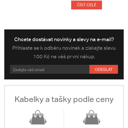
ČÍST CELÉ
Chcete dostávat novinky a slevy na e-mail?
Přihlaste se k odběru novinek a získejte slevu
100 Kč na váš první nákup.
ODESLAT
Kabelky a tašky podle ceny