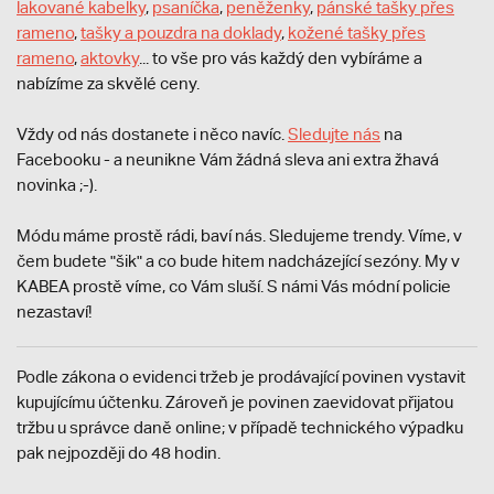
lakované kabelky
,
psaníčka
,
peněženky
,
pánské tašky přes
rameno
,
tašky a pouzdra na doklady
,
kožené tašky přes
rameno
,
aktovky
... to vše pro vás každý den vybíráme a
nabízíme za skvělé ceny.
Vždy od nás dostanete i něco navíc.
S
ledujte nás
na
Facebooku - a neunikne Vám žádná sleva ani extra žhavá
novinka ;-).
Módu máme prostě rádi, baví nás. Sledujeme trendy. Víme, v
čem budete "šik" a co bude hitem nadcházející sezóny. My v
KABEA prostě víme, co Vám sluší. S námi Vás módní policie
nezastaví!
Podle zákona o evidenci tržeb je prodávající povinen vystavit
kupujícímu účtenku. Zároveň je povinen zaevidovat přijatou
tržbu u správce daně online; v případě technického výpadku
pak nejpozději do 48 hodin.