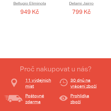
Bellugio Eliminola
Delami Jairro
949 Kč
799 Kč
Proč nakupovat u nás?
11 výdejních
30 dnů na
míst
vrácení zboží
Poštovné
Prohlídka
zdarma
zboží