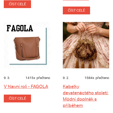
ČÍST CELÉ
ČÍST CELÉ
9. 3.
1415x
přečteno
9. 2.
1584x
přečteno
V hlavní roli - FAGOLA
Kabelky
devatenáctého století:
ČÍST CELÉ
Módní doplněk s
příběhem