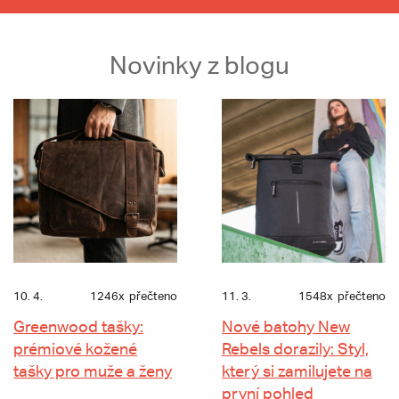
Novinky z blogu
10. 4.
1246x
přečteno
11. 3.
1548x
přečteno
Greenwood tašky:
Nové batohy New
prémiové kožené
Rebels dorazily: Styl,
tašky pro muže a ženy
který si zamilujete na
první pohled