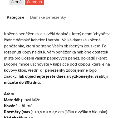
černá
červená
Kategorie
Dámské peněženky
Kožená peněženka je skvělý doplněk, který nesmí chybět v
žádné dámské kabelce i batohu. Velká dámská kožená
peněženka, která se stane Vaším oblíbeným kouskem. Po
rozepnutí klopy na druk, Vám peněženka nabídne dostatek
místa pro uložení vašich papírových peněz, dokladů i karet.
Drobné mince uschováte v kapsičce pod klopou, která je na
kovový klips. Přední díl peněženky zdobí jemné logo
Tak objednejte ještě dnes a vyzkoušejte, vrátit ji
značky.
můžete do 30ti dnů.
A4:
ne
Materiál:
pravá kůže
Kování:
stříbrné
Rozměry (max.):
18,5 x 9 x 2,5 cm (šířka x výška x hloubka)
Kód zboží:
8948