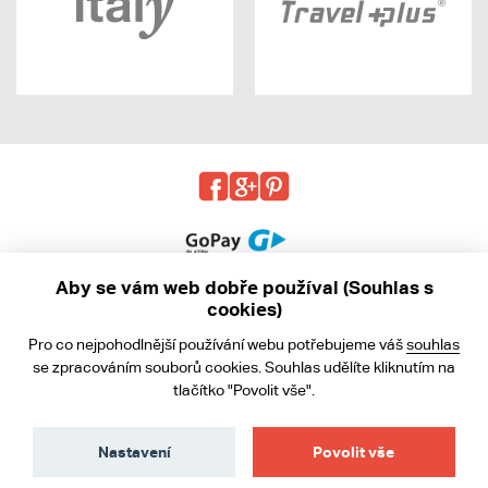
Aby se vám web dobře používal (Souhlas s
cookies)
© 2013 - 2026 kabea.cz
Pro co nejpohodlnější používání webu potřebujeme váš
souhlas
Obchodní podmínky
se zpracováním souborů cookies. Souhlas udělíte kliknutím na
tlačítko "Povolit vše".
Ochrana osobních údajů
Cookies
Nastavení
Povolit vše