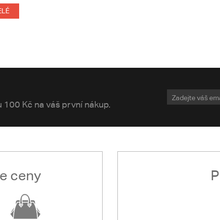
ELÉ
vu 100 Kč na váš první nákup.
le ceny
P