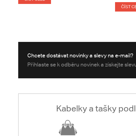
ČÍST C
Chcete dostávat novinky a slevy na e-mail?
Přihlaste se k odběru novinek a získejte sle
Kabelky a tašky pod