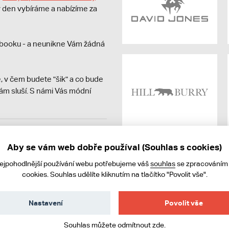
dý den vybíráme a nabízíme za
booku - a neunikne Vám žádná
, v čem budete "šik" a co bude
ám sluší. S námi Vás módní
avit kupujícímu účtenku.
ně online; v případě
Aby se vám web dobře používal (Souhlas s cookies)
nejpohodlnější používání webu potřebujeme váš
souhlas
se zpracováním
cookies. Souhlas udělíte kliknutím na tlačítko "Povolit vše".
Nastavení
Povolit vše
Souhlas můžete odmítnout
zde
.