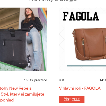
1551x
přečteno
9. 3.
141
tohy New Rebels
V hlavní roli - FAGOLA
 Styl, který si zamilujete
 pohled
ČÍST CELÉ