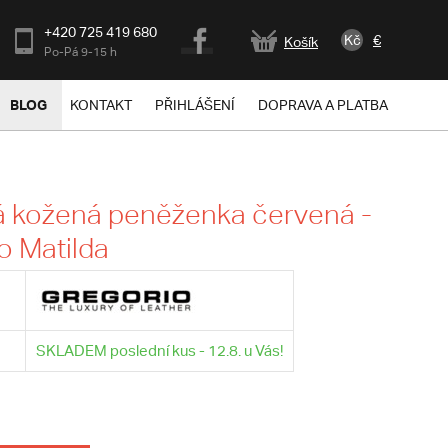
+420 725 419 680
Kč
€
Košík
Po-Pá 9-15 h
BLOG
KONTAKT
PŘIHLÁŠENÍ
DOPRAVA A PLATBA
 kožená peněženka červená -
o Matilda
SKLADEM poslední kus - 12.8. u Vás!