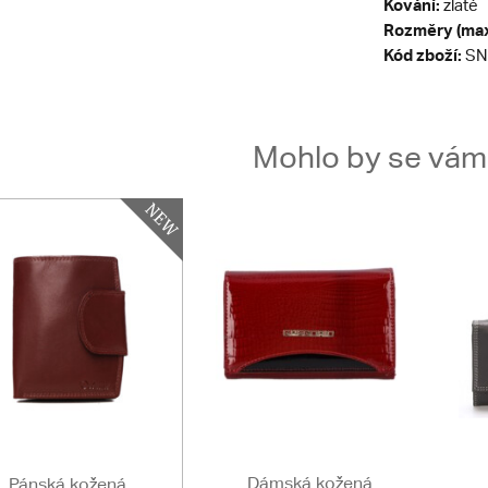
Kování:
zlaté
Rozměry (max
Kód zboží:
SN
Mohlo by se vám t
Dámská kožená
Pánská kožená