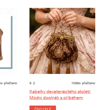
5x
přečteno
9. 2.
1588x
přečteno
Kabelky devatenáctého století:
Módní doplněk s příběhem
ČÍST CELÉ