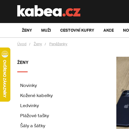
ŽENY
MUŽI
CESTOVNÍ KUFRY
AKCE
NO
Úvod
Ženy
Peněženky
ŽENY
Novinky
Kožené kabelky
Ledvinky
Plážové tašky
Šály a šátky