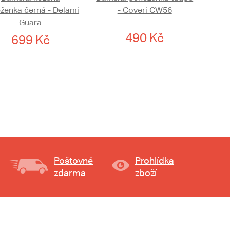
ženka černá - Delami
- Coveri CW56
Guara
490 Kč
699 Kč
Poštovné
Prohlídka
zdarma
zboží