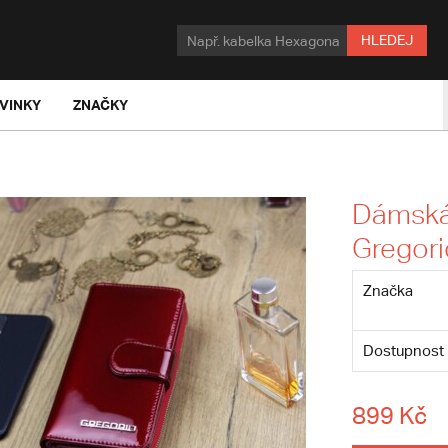
HLEDEJ
VINKY
ZNAČKY
Dámská
Gregori
Značka
Dostupnost
899 Kč