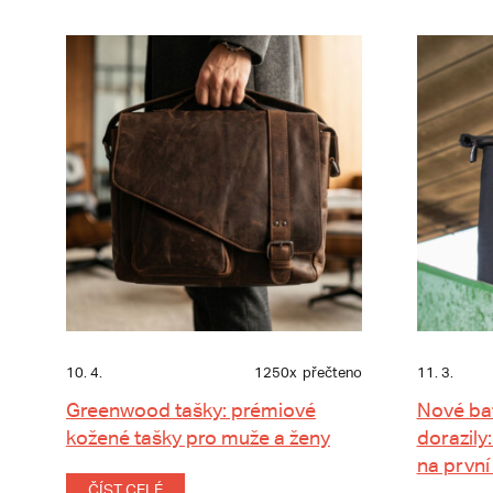
10. 4.
1250x
přečteno
11. 3.
Greenwood tašky: prémiové
Nové ba
kožené tašky pro muže a ženy
dorazily:
na první
ČÍST CELÉ