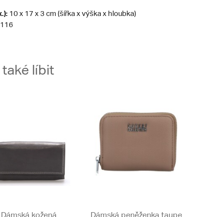
.):
10 x 17 x 3 cm (šířka x výška x hloubka)
116
aké líbit
Dámská kožená
Dámská peněženka taupe