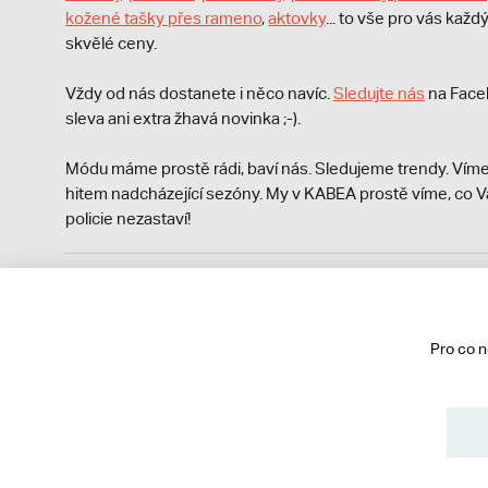
kožené tašky přes rameno
,
aktovky
... to vše pro vás kaž
skvělé ceny.
Vždy od nás dostanete i něco navíc.
S
ledujte nás
na Face
sleva ani extra žhavá novinka ;-).
Módu máme prostě rádi, baví nás. Sledujeme trendy. Víme
hitem nadcházející sezóny. My v KABEA prostě víme, co V
policie nezastaví!
Podle zákona o evidenci tržeb je prodávající povinen vyst
Zároveň je povinen zaevidovat přijatou tržbu u správce da
technického výpadku pak nejpozději do 48 hodin.
Pro co 
© 2013 - 2026 kabea.cz
Obchodní podmínky
Ochrana osobních údajů
Cookies