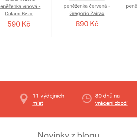
peněženka červená -
peně
eněženka vínová -
Gregorio Zairax
Delami Biser
890 Kč
590 Kč
11 výdejních
30 dnů na
míst
vrácení zboží
Novinky z blogu