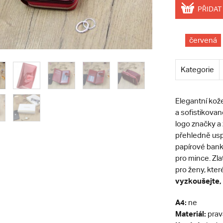
PŘIDAT
červená
Kategorie
Elegantní kož
a sofistikovan
logo značky a 
přehledně usp
papírové bank
pro mince. Zla
pro ženy, které
vyzkoušejte, 
A4:
ne
Materiál:
prav