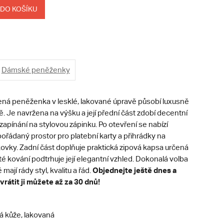
 DO KOŠÍKU
Dámské peněženky
ená peněženka v lesklé, lakované úpravě působí luxusně
ě. Je navržena na výšku a její přední část zdobí decentní
zapínání na stylovou zápinku. Po otevření se nabízí
ořádaný prostor pro platební karty a přihrádky na
ovky. Zadní část doplňuje praktická zipová kapsa určená
té kování podtrhuje její elegantní vzhled. Dokonalá volba
Ob
jednejte ještě dnes a
 mají rády styl, kvalitu a řád.
vrátit ji můžete až za 30 dnů!
á kůže, lakovaná