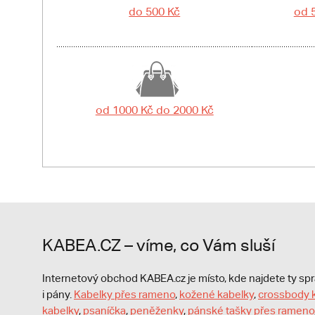
do 500 Kč
od 
od 1000 Kč do 2000 Kč
KABEA.CZ – víme, co Vám sluší
Internetový obchod KABEA.cz je místo, kde najdete ty s
i pány.
Kabelky přes rameno
,
kožené kabelky
,
crossbody 
kabelky
,
psaníčka
,
peněženky
,
pánské tašky přes rameno