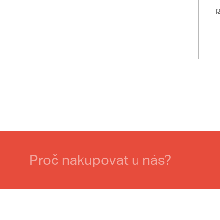
p
Proč nakupovat u nás?