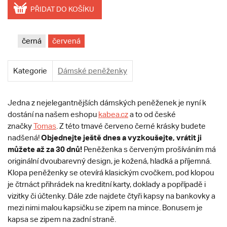
PŘIDAT DO KOŠÍKU
černá
červená
Kategorie
Dámské peněženky
Jedna z nejelegantnějších dámských peněženek je nyní k
dostání na našem eshopu
kabea.cz
a to od české
značky
Tomas
. Z této tmavé červeno černé krásky budete
Objednejte ještě dnes a vyzkoušejte, vrátit ji
nadšená!
můžete až za 30 dnů!
Peněženka s červeným prošíváním má
originální dvoubarevný design, je kožená, hladká a příjemná.
Klopa peněženky se otevírá klasickým cvočkem, pod klopou
je čtrnáct přihrádek na kreditní karty, doklady a popřípadě i
vizitky či účtenky. Dále zde najdete čtyři kapsy na bankovky a
mezi nimi malou kapsičku se zipem na mince. Bonusem je
kapsa se zipem na zadní straně.