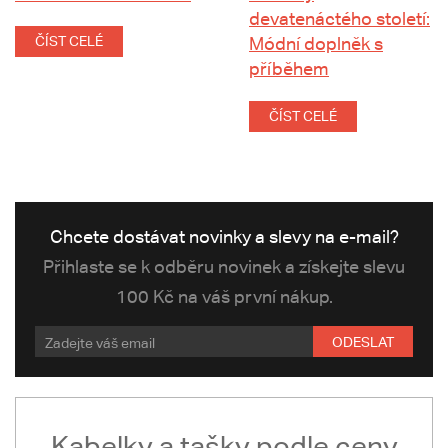
devatenáctého století:
ČÍST CELÉ
Módní doplněk s
příběhem
ČÍST CELÉ
Chcete dostávat novinky a slevy na e-mail?
Přihlaste se k odběru novinek a získejte slevu
100 Kč na váš první nákup.
ODESLAT
Kabelky a tašky podle ceny