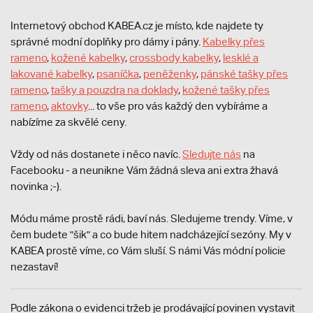
Internetový obchod KABEA.cz je místo, kde najdete ty
správné modní doplňky pro dámy i pány.
Kabelky přes
rameno
,
kožené kabelky
,
crossbody kabelky
,
lesklé a
lakované kabelky
,
psaníčka
,
peněženky
,
pánské tašky přes
rameno
,
tašky a pouzdra na doklady
,
kožené tašky přes
rameno
,
aktovky
... to vše pro vás každý den vybíráme a
nabízíme za skvělé ceny.
Vždy od nás dostanete i něco navíc.
S
ledujte nás
na
Facebooku - a neunikne Vám žádná sleva ani extra žhavá
novinka ;-).
Módu máme prostě rádi, baví nás. Sledujeme trendy. Víme, v
čem budete "šik" a co bude hitem nadcházející sezóny. My v
KABEA prostě víme, co Vám sluší. S námi Vás módní policie
nezastaví!
Podle zákona o evidenci tržeb je prodávající povinen vystavit