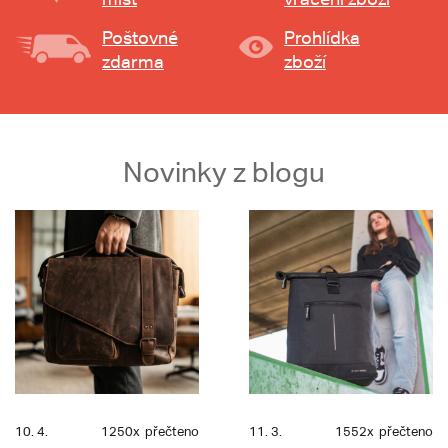
Poštovné
Prohlídka
zdarma
zboží
Novinky z blogu
10. 4.
1250x
přečteno
11. 3.
1552x
přečteno