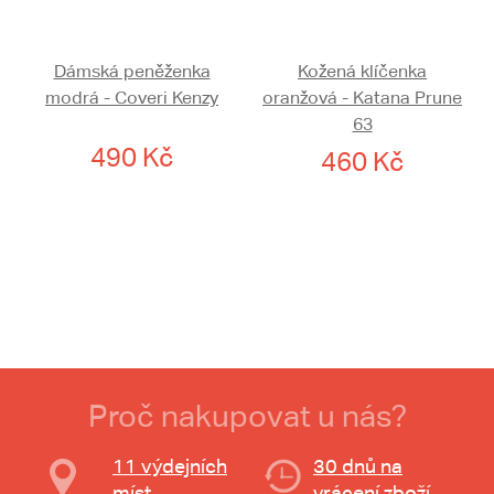
Dámská peněženka
Kožená klíčenka
modrá - Coveri Kenzy
oranžová - Katana Prune
63
490 Kč
460 Kč
Proč nakupovat u nás?
11 výdejních
30 dnů na
míst
vrácení zboží