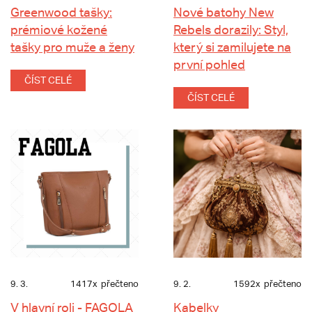
Greenwood tašky:
Nové batohy New
prémiové kožené
Rebels dorazily: Styl,
tašky pro muže a ženy
který si zamilujete na
první pohled
ČÍST CELÉ
ČÍST CELÉ
9. 3.
1417x
přečteno
9. 2.
1592x
přečteno
V hlavní roli - FAGOLA
Kabelky