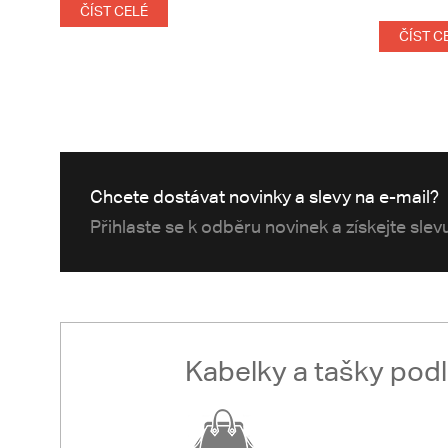
ČÍST CELÉ
ČÍST C
Chcete dostávat novinky a slevy na e-mail?
Přihlaste se k odběru novinek a získejte sle
Kabelky a tašky pod