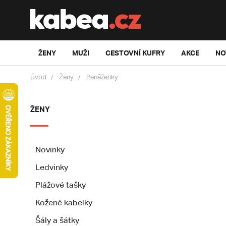
ŽENY
MUŽI
CESTOVNÍ KUFRY
AKCE
NO
Úvod
Ženy
Peněženky
ŽENY
Novinky
Ledvinky
Plážové tašky
Kožené kabelky
Šály a šátky