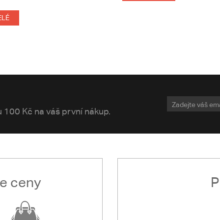
ELÉ
vu 100 Kč na váš první nákup.
le ceny
P