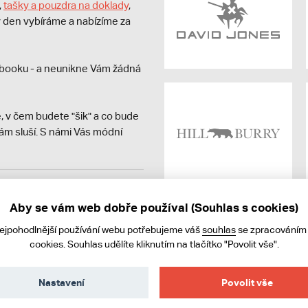
,
tašky a pouzdra na doklady
,
dý den vybíráme a nabízíme za
booku - a neunikne Vám žádná
, v čem budete "šik" a co bude
ám sluší. S námi Vás módní
avit kupujícímu účtenku.
ně online; v případě
Aby se vám web dobře používal (Souhlas s cookies)
nejpohodlnější používání webu potřebujeme váš
souhlas
se zpracováním
cookies. Souhlas udělíte kliknutím na tlačítko "Povolit vše".
Nastavení
Povolit vše