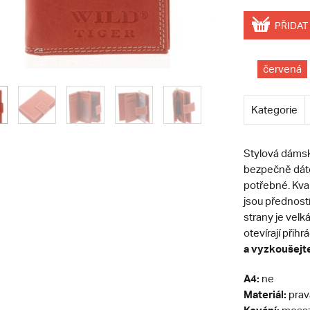
PŘIDAT
červená
Kategorie
Stylová dáms
bezpečně dáte
potřebné. Kval
jsou předností
strany je velk
otevírají přih
a vyzkoušejte,
A4:
ne
Materiál:
prav