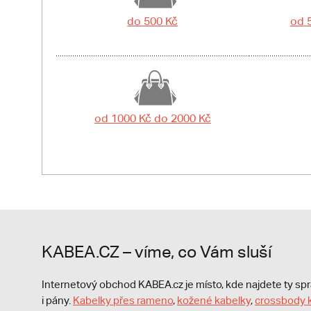
do 500 Kč
od 
od 1000 Kč do 2000 Kč
KABEA.CZ – víme, co Vám sluší
Internetový obchod KABEA.cz je místo, kde najdete ty s
i pány.
Kabelky přes rameno
,
kožené kabelky
,
crossbody 