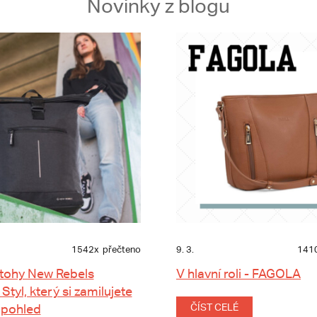
Novinky z blogu
1542x
přečteno
9. 3.
141
tohy New Rebels
V hlavní roli - FAGOLA
 Styl, který si zamilujete
 pohled
ČÍST CELÉ