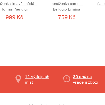
ěženka tmavě hnědá -
peněženka camel -
fial
Tomas Pierluigi
Bellugio Ermína
999 Kč
759 Kč
11 výdejních
30 dnů na
míst
vrácení zboží