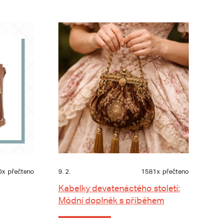
0x
přečteno
9. 2.
1581x
přečteno
Kabelky devatenáctého století:
Módní doplněk s příběhem