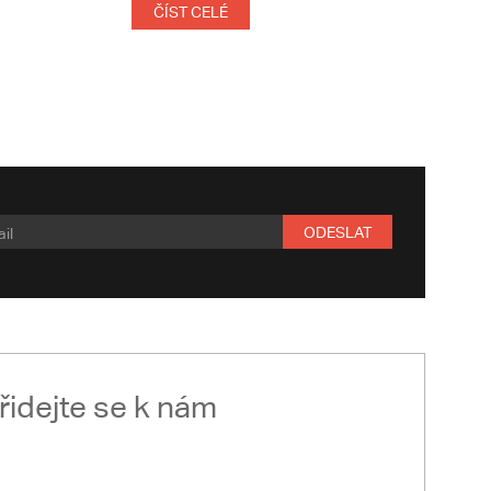
ČÍST CELÉ
ODESLAT
řidejte se k nám