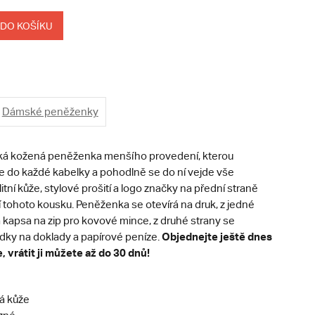
 DO KOŠÍKU
Dámské peněženky
ká kožená peněženka menšího provedení, kterou
 do každé kabelky a pohodlně se do ní vejde vše
itní kůže, stylové prošití a logo značky na přední straně
 tohoto kousku. Peněženka se otevírá na druk, z jedné
á kapsa na zip pro kovové mince, z druhé strany se
Objednejte ještě dnes
rádky na doklady a papírové peníze.
 vrátit ji můžete až do 30 dnů!
á kůže