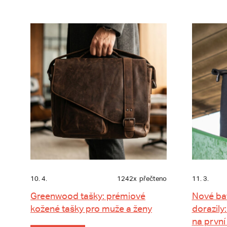
10. 4.
1242x
přečteno
11. 3.
Greenwood tašky: prémiové
Nové ba
kožené tašky pro muže a ženy
dorazily:
na první