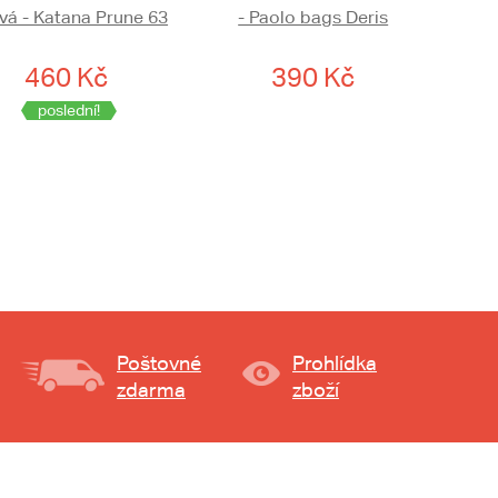
ová - Katana Prune 63
- Paolo bags Deris
460 Kč
390 Kč
poslední!
Poštovné
Prohlídka
zdarma
zboží