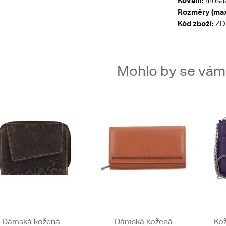
Kování:
mosa
Rozměry (max
Kód zboží:
ZD
Mohlo by se vám t
Dámská kožená
Dámská kožená
Kož