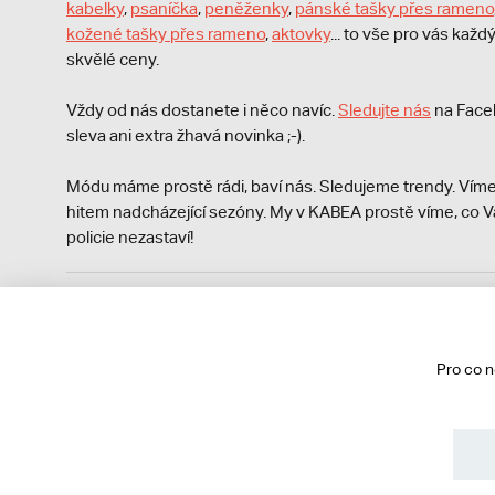
kabelky
,
psaníčka
,
peněženky
,
pánské tašky přes rameno
kožené tašky přes rameno
,
aktovky
... to vše pro vás kaž
skvělé ceny.
Vždy od nás dostanete i něco navíc.
S
ledujte nás
na Face
sleva ani extra žhavá novinka ;-).
Módu máme prostě rádi, baví nás. Sledujeme trendy. Víme
hitem nadcházející sezóny. My v KABEA prostě víme, co V
policie nezastaví!
Podle zákona o evidenci tržeb je prodávající povinen vyst
Zároveň je povinen zaevidovat přijatou tržbu u správce da
technického výpadku pak nejpozději do 48 hodin.
Pro co 
© 2013 - 2026 kabea.cz
Obchodní podmínky
Ochrana osobních údajů
Cookies