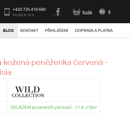
+420 725 419 680
Kč
€
Košík
Po-Pá 9-15 h
BLOG
KONTAKT
PŘIHLÁŠENÍ
DOPRAVA A PLATBA
 kožená peněženka červená -
isia
SKLADEM posledních pár kusů - 11.8. u Vás!