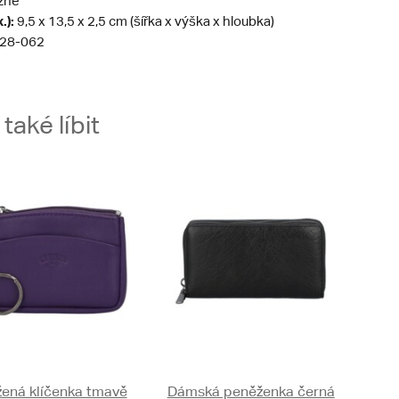
zné
.):
9,5 x 13,5 x 2,5 cm (šířka x výška x hloubka)
28-062
aké líbit
ená klíčenka tmavě
Dámská peněženka černá