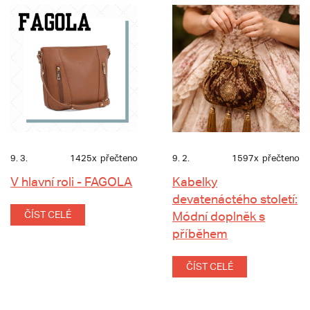
9. 3.
1425x
přečteno
9. 2.
1597x
přečteno
V hlavní roli - FAGOLA
Kabelky
devatenáctého století:
ČÍST CELÉ
Módní doplněk s
příběhem
ČÍST CELÉ