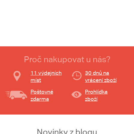
Proč nakupovat u nás?
11 výdejních
30 dnů na
míst
vrácení zboží
Poštovné
Prohlídka
zdarma
zboží
Novinky z blogu