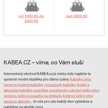
od 1000 Kč do
nad 2000 Kč
2000 Kč
KABEA.CZ – víme, co Vám sluší
Internetový obchod KABEA.cz je místo, kde najdete ty
správné modní doplňky pro dámy i pány.
Kabelky přes
rameno
,
kožené kabelky
,
crossbody kabelky
,
lesklé a
lakované kabelky
,
psaníčka
,
peněženky
,
pánské tašky přes
rameno
,
tašky a pouzdra na doklady
,
kožené tašky přes
rameno
,
aktovky
... to vše pro vás každý den vybíráme a
nabízíme za skvělé ceny.