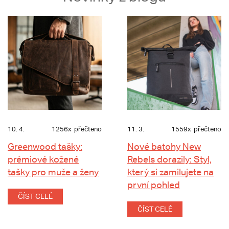
10. 4.
1256x
přečteno
11. 3.
1559x
přečteno
Greenwood tašky:
Nové batohy New
prémiové kožené
Rebels dorazily: Styl,
tašky pro muže a ženy
který si zamilujete na
první pohled
ČÍST CELÉ
ČÍST CELÉ