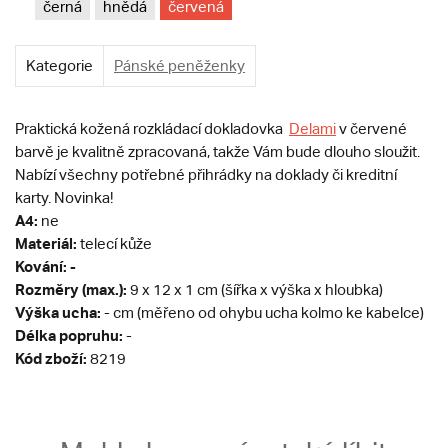
černá
hnědá
červená
Kategorie
Pánské peněženky
Praktická kožená rozkládací dokladovka
Delami
v červené
barvě je kvalitně zpracovaná, takže Vám bude dlouho sloužit.
Nabízí všechny potřebné přihrádky na doklady či kreditní
karty. Novinka!
A4:
ne
Materiál:
telecí kůže
Kování: -
Rozměry (max.):
9 x 12 x 1 cm (šířka x výška x hloubka)
Výška ucha:
- cm (měřeno od ohybu ucha kolmo ke kabelce)
Délka popruhu:
-
Kód zboží:
8219