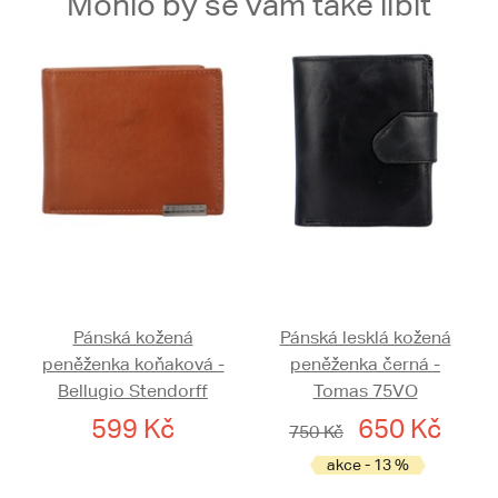
Mohlo by se vám také líbit
Pánská kožená
Pánská lesklá kožená
peněženka koňaková -
peněženka černá -
Bellugio Stendorff
Tomas 75VO
599 Kč
650 Kč
750 Kč
akce - 13 %