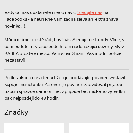
Vždy od nás dostanete i něco navíc.
S
ledujte nás
na
Facebooku - a neunikne Vám žádná sleva ani extra žhavá
novinka ;-).
Módu máme prostě rádi, baví nás. Sledujeme trendy. Víme, v
čem budete "šik" a co bude hitem nadcházející sezóny. My v
KABEA prostě víme, co Vám sluší. S námi Vás módní policie
nezastaví!
Podle zákona o evidenci tržeb je prodávající povinen vystavit
kupujícímu účtenku. Zároveň je povinen zaevidovat přijatou
tržbu u správce daně online; v případě technického výpadku
pak nejpozději do 48 hodin.
Značky