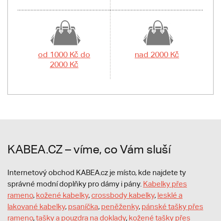
od 1000 Kč do
nad 2000 Kč
2000 Kč
KABEA.CZ – víme, co Vám sluší
Internetový obchod KABEA.cz je místo, kde najdete ty
správné modní doplňky pro dámy i pány.
Kabelky přes
rameno
,
kožené kabelky
,
crossbody kabelky
,
lesklé a
lakované kabelky
,
psaníčka
,
peněženky
,
pánské tašky přes
rameno
,
tašky a pouzdra na doklady
,
kožené tašky přes