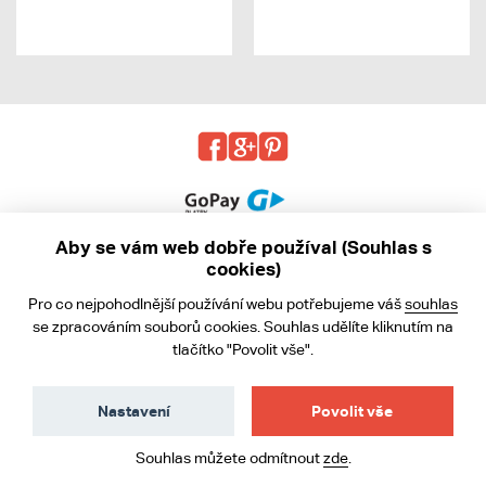
Aby se vám web dobře používal (Souhlas s
cookies)
© 2013 - 2026 kabea.cz
Pro co nejpohodlnější používání webu potřebujeme váš
souhlas
Obchodní podmínky
se zpracováním souborů cookies. Souhlas udělíte kliknutím na
tlačítko "Povolit vše".
Ochrana osobních údajů
Cookies
Nastavení
Povolit vše
Souhlas můžete odmítnout
zde
.