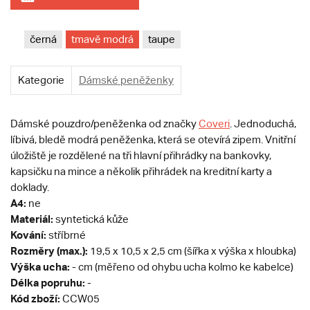
černá
tmavě modrá
taupe
Kategorie
Dámské peněženky
Dámské pouzdro/peněženka od značky
Coveri
. Jednoduchá,
líbivá, bledě modrá peněženka, která se otevírá zipem. Vnitřní
úložiště je rozdělené na tři hlavní přihrádky na bankovky,
kapsičku na mince a několik přihrádek na kreditní karty a
doklady.
A4:
ne
Materiál:
syntetická kůže
Kování:
stříbrné
Rozměry (max.):
19,5 x 10,5 x 2,5 cm (šířka x výška x hloubka)
Výška ucha:
- cm (měřeno od ohybu ucha kolmo ke kabelce)
Délka popruhu:
-
Kód zboží:
CCW05