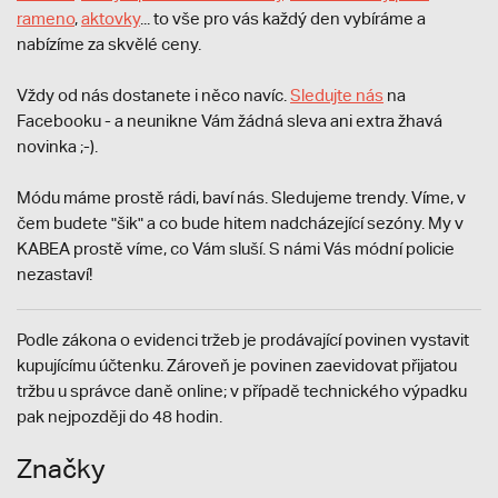
rameno
,
aktovky
... to vše pro vás každý den vybíráme a
nabízíme za skvělé ceny.
Vždy od nás dostanete i něco navíc.
S
ledujte nás
na
Facebooku - a neunikne Vám žádná sleva ani extra žhavá
novinka ;-).
Módu máme prostě rádi, baví nás. Sledujeme trendy. Víme, v
čem budete "šik" a co bude hitem nadcházející sezóny. My v
KABEA prostě víme, co Vám sluší. S námi Vás módní policie
nezastaví!
Podle zákona o evidenci tržeb je prodávající povinen vystavit
kupujícímu účtenku. Zároveň je povinen zaevidovat přijatou
tržbu u správce daně online; v případě technického výpadku
pak nejpozději do 48 hodin.
Značky