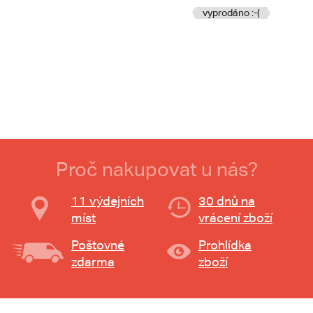
vyprodáno :-(
Proč nakupovat u nás?
11 výdejních
30 dnů na
míst
vrácení zboží
Poštovné
Prohlídka
zdarma
zboží