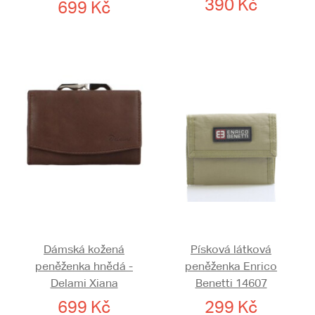
390 Kč
699 Kč
Dámská kožená
Písková látková
peněženka hnědá -
peněženka Enrico
Delami Xiana
Benetti 14607
699 Kč
299 Kč