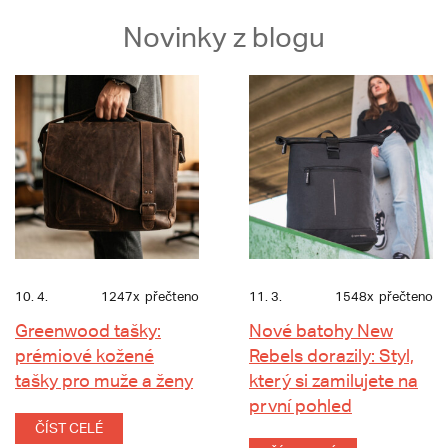
Novinky z blogu
10. 4.
1247x
přečteno
11. 3.
1548x
přečteno
Greenwood tašky:
Nové batohy New
prémiové kožené
Rebels dorazily: Styl,
tašky pro muže a ženy
který si zamilujete na
první pohled
ČÍST CELÉ