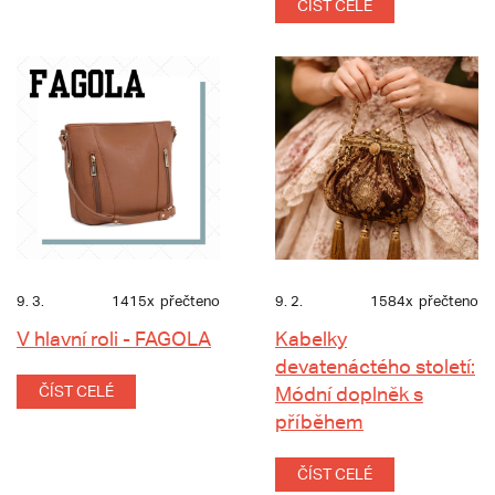
ČÍST CELÉ
9. 3.
1415x
přečteno
9. 2.
1584x
přečteno
V hlavní roli - FAGOLA
Kabelky
devatenáctého století:
ČÍST CELÉ
Módní doplněk s
příběhem
ČÍST CELÉ