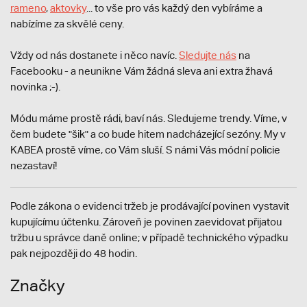
rameno
,
aktovky
... to vše pro vás každý den vybíráme a
nabízíme za skvělé ceny.
Vždy od nás dostanete i něco navíc.
S
ledujte nás
na
Facebooku - a neunikne Vám žádná sleva ani extra žhavá
novinka ;-).
Módu máme prostě rádi, baví nás. Sledujeme trendy. Víme, v
čem budete "šik" a co bude hitem nadcházející sezóny. My v
KABEA prostě víme, co Vám sluší. S námi Vás módní policie
nezastaví!
Podle zákona o evidenci tržeb je prodávající povinen vystavit
kupujícímu účtenku. Zároveň je povinen zaevidovat přijatou
tržbu u správce daně online; v případě technického výpadku
pak nejpozději do 48 hodin.
Značky