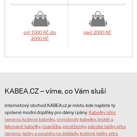
od 1000 Kč do
nad 2000 Kč
2000 Kč
KABEA.CZ – víme, co Vám sluší
Internetový obchod KABEA.cz je místo, kde najdete ty
správné modní doplňky pro dámy i pány.
Kabelky přes
rameno
,
kožené kabelky
,
crossbody kabelky
,
lesklé a
lakované kabelky
,
psaníčka
,
peněženky
,
pánské tašky přes
rameno
,
tašky a pouzdra na doklady
,
kožené tašky přes