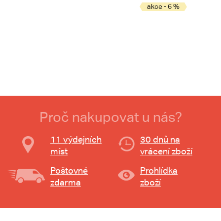
akce - 6 %
Proč nakupovat u nás?
11 výdejních
30 dnů na
míst
vrácení zboží
Poštovné
Prohlídka
zdarma
zboží