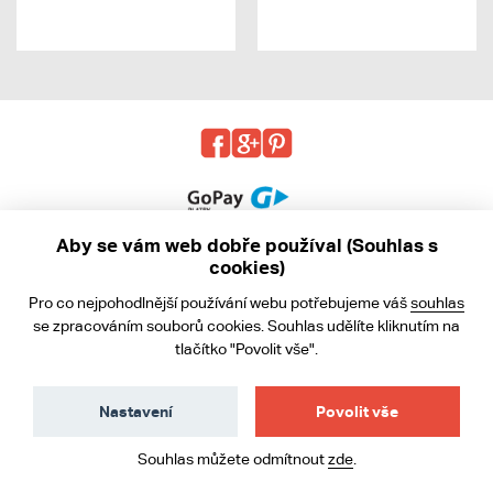
Aby se vám web dobře používal (Souhlas s
cookies)
© 2013 - 2026 kabea.cz
Pro co nejpohodlnější používání webu potřebujeme váš
souhlas
Obchodní podmínky
se zpracováním souborů cookies. Souhlas udělíte kliknutím na
tlačítko "Povolit vše".
Ochrana osobních údajů
Cookies
Nastavení
Povolit vše
Souhlas můžete odmítnout
zde
.