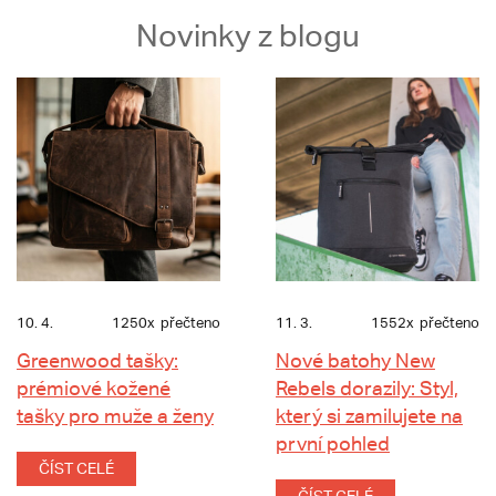
Novinky z blogu
10. 4.
1250x
přečteno
11. 3.
1552x
přečteno
Greenwood tašky:
Nové batohy New
prémiové kožené
Rebels dorazily: Styl,
tašky pro muže a ženy
který si zamilujete na
první pohled
ČÍST CELÉ