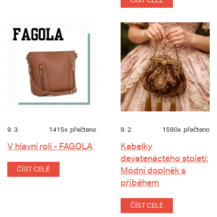
ČÍST CELÉ
9. 3.
1415x
přečteno
9. 2.
1590x
přečteno
V hlavní roli - FAGOLA
Kabelky
devatenáctého století:
ČÍST CELÉ
Módní doplněk s
příběhem
ČÍST CELÉ