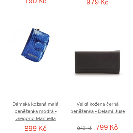
190 Kč
979 Kč
Dámská kožená malá
Velká kožená černá
peněženka modrá -
peněženka - Delami Juse
Gregorio Manuella
799 Kč
899 Kč
849 Kč