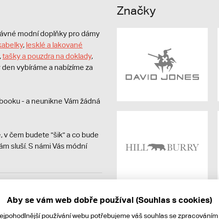
Značky
právné modní doplňky pro dámy
kabelky
,
lesklé a lakované
,
tašky a pouzdra na doklady
,
dý den vybíráme a nabízíme za
booku - a neunikne Vám žádná
, v čem budete "šik" a co bude
ám sluší. S námi Vás módní
avit kupujícímu účtenku.
ně online; v případě
Aby se vám web dobře používal (Souhlas s cookies)
nejpohodlnější používání webu potřebujeme váš
souhlas
se zpracováním