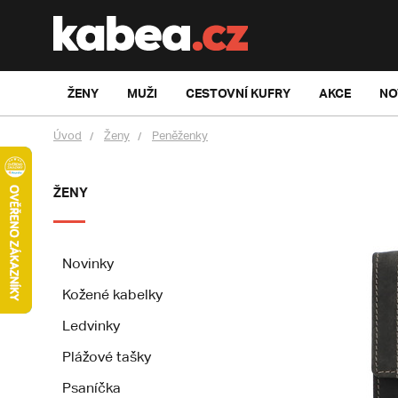
ŽENY
MUŽI
CESTOVNÍ KUFRY
AKCE
NO
Úvod
Ženy
Peněženky
ŽENY
Novinky
Kožené kabelky
Ledvinky
Plážové tašky
Psaníčka