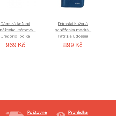
Dámská kožená
Dámská kožená
něženka krémová -
peněženka modrá -
Gregorio Ibojka
Patrizia Udossia
969 Kč
899 Kč
Poštovné
Prohlídka