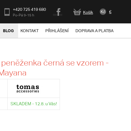
+420 725 419 680
Kč
€
Košík
Po-Pá 9-15 h
BLOG
KONTAKT
PŘIHLÁŠENÍ
DOPRAVA A PLATBA
 peněženka černá se vzorem -
Mayana
SKLADEM - 12.8. u Vás!