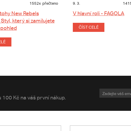
1552x
přečteno
9. 3.
141
tohy New Rebels
V hlavní roli - FAGOLA
 Styl, který si zamilujete
 pohled
ČÍST CELÉ
ELÉ
vu 100 Kč na váš první nákup.