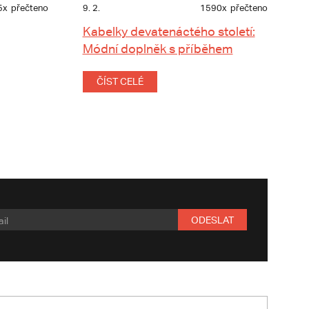
5x
přečteno
9. 2.
1590x
přečteno
Kabelky devatenáctého století:
Módní doplněk s příběhem
ČÍST CELÉ
ODESLAT