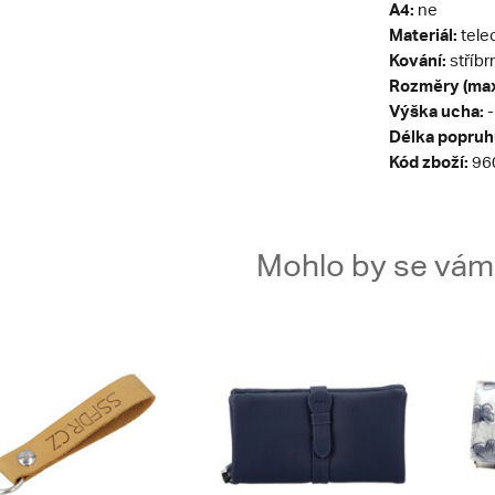
A4:
ne
Materiál:
telec
Kování:
stříbr
Rozměry (max
Výška ucha:
-
Délka popruh
Kód zboží:
96
Mohlo by se vám t