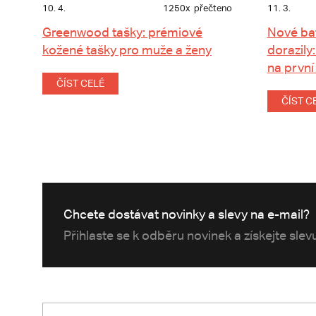
10. 4.
1250x
přečteno
11. 3.
Greenwood tašky: prémiové
Nové ba
kožené tašky pro muže a ženy
dorazily:
na první
ČÍST CELÉ
ČÍST C
Chcete dostávat novinky a slevy na e-mail?
Přihlaste se k odběru novinek a získejte sle