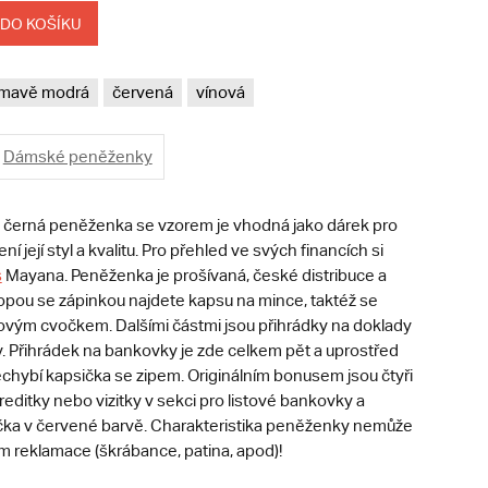
 DO KOŠÍKU
mavě modrá
červená
vínová
Dámské peněženky
, černá peněženka se vzorem je vhodná jako dárek pro
ní její styl a kvalitu. Pro přehled ve svých financích si
s
Mayana. Peněženka je prošívaná, české distribuce a
lopou se zápinkou najdete kapsu na mince, taktéž se
ovým cvočkem. Dalšími částmi jsou přihrádky na doklady
ty. Přihrádek na bankovky je zde celkem pět a uprostřed
hybí kapsička se zipem. Originálním bonusem jsou čtyři
reditky nebo vizitky v sekci pro listové bankovky a
čka v červené barvě. Charakteristika peněženky nemůže
 reklamace (škrábance, patina, apod)!