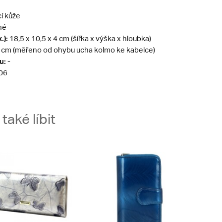
í kůže
né
.):
18,5 x 10,5 x 4 cm (šířka x výška x hloubka)
 cm (měřeno od ohybu ucha kolmo ke kabelce)
u:
-
06
aké líbit