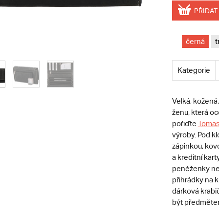
PŘIDAT
černá
t
Kategorie
Velká, kožená
ženu, která oce
pořiďte
Toma
výroby. Pod k
zápinkou, kov
a kreditní kar
peněženky nec
přihrádky na k
dárková krabi
být předmětem