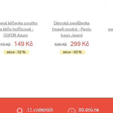
ená klíčenka poutko
Dámská peněženka
a klíče hořčicová -
tmavě modrá - Paolo
pe
SSFDR Azuro
bags Jeami
149 Kč
299 Kč
219 Kč
599 Kč
akce - 32 %
akce - 50 %
11 výdejních
30 dnů na