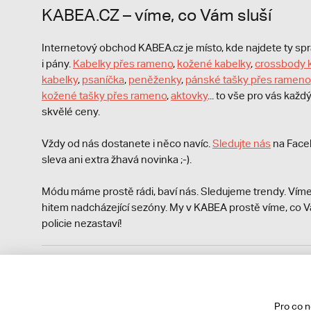
KABEA.CZ – víme, co Vám sluší
Internetový obchod KABEA.cz je místo, kde najdete ty s
i pány.
Kabelky přes rameno
,
kožené kabelky
,
crossbody 
kabelky
,
psaníčka
,
peněženky
,
pánské tašky přes rameno
kožené tašky přes rameno
,
aktovky
... to vše pro vás kaž
skvělé ceny.
Vždy od nás dostanete i něco navíc.
S
ledujte nás
na Face
sleva ani extra žhavá novinka ;-).
Módu máme prostě rádi, baví nás. Sledujeme trendy. Víme
hitem nadcházející sezóny. My v KABEA prostě víme, co V
policie nezastaví!
Podle zákona o evidenci tržeb je prodávající povinen vyst
Zároveň je povinen zaevidovat přijatou tržbu u správce da
technického výpadku pak nejpozději do 48 hodin.
Pro co 