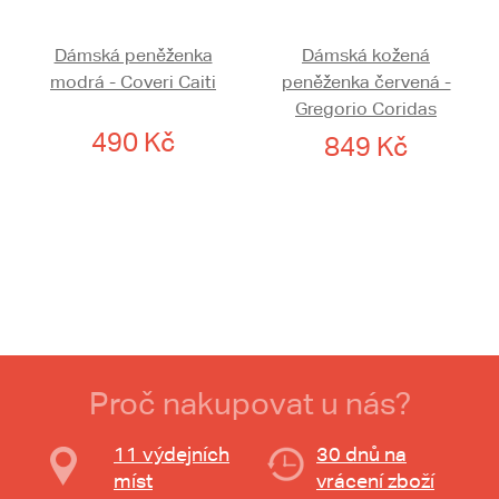
Dámská peněženka
Dámská kožená
modrá - Coveri Caiti
peněženka červená -
Gregorio Coridas
490 Kč
849 Kč
Proč nakupovat u nás?
11 výdejních
30 dnů na
míst
vrácení zboží