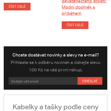
devatenáctého století:
ČÍST CELÉ
Módní doplněk s
příběhem
ČÍST CELÉ
Chcete dostávat novinky a slevy na e-mail?
Přihlaste se k odběru novinek a získejte slevu
100 Kč na váš první nákup.
ODESLAT
Kabelky a tašky podle ceny