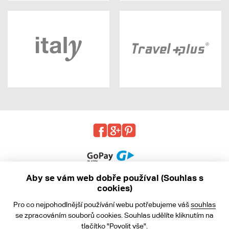
Aby se vám web dobře používal (Souhlas s
cookies)
© 2013 - 2026 kabea.cz
Pro co nejpohodlnější používání webu potřebujeme váš
souhlas
Obchodní podmínky
se zpracováním souborů cookies. Souhlas udělíte kliknutím na
tlačítko "Povolit vše".
Ochrana osobních údajů