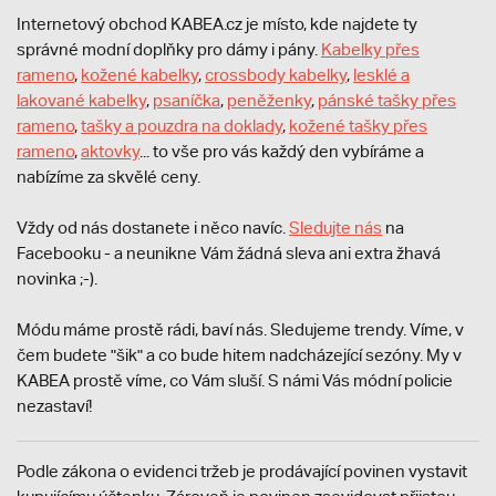
Internetový obchod KABEA.cz je místo, kde najdete ty
správné modní doplňky pro dámy i pány.
Kabelky přes
rameno
,
kožené kabelky
,
crossbody kabelky
,
lesklé a
lakované kabelky
,
psaníčka
,
peněženky
,
pánské tašky přes
rameno
,
tašky a pouzdra na doklady
,
kožené tašky přes
rameno
,
aktovky
... to vše pro vás každý den vybíráme a
nabízíme za skvělé ceny.
Vždy od nás dostanete i něco navíc.
S
ledujte nás
na
Facebooku - a neunikne Vám žádná sleva ani extra žhavá
novinka ;-).
Módu máme prostě rádi, baví nás. Sledujeme trendy. Víme, v
čem budete "šik" a co bude hitem nadcházející sezóny. My v
KABEA prostě víme, co Vám sluší. S námi Vás módní policie
nezastaví!
Podle zákona o evidenci tržeb je prodávající povinen vystavit