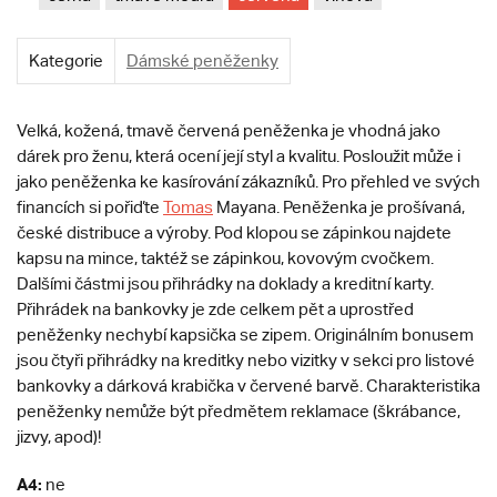
Kategorie
Dámské peněženky
Velká, kožená, tmavě červená peněženka je vhodná jako
dárek pro ženu, která ocení její styl a kvalitu. Posloužit může i
jako peněženka ke kasírování zákazníků. Pro přehled ve svých
financích si pořiďte
Tomas
Mayana. Peněženka je prošívaná,
české distribuce a výroby. Pod klopou se zápinkou najdete
kapsu na mince, taktéž se zápinkou, kovovým cvočkem.
Dalšími částmi jsou přihrádky na doklady a kreditní karty.
Přihrádek na bankovky je zde celkem pět a uprostřed
peněženky nechybí kapsička se zipem. Originálním bonusem
jsou čtyři přihrádky na kreditky nebo vizitky v sekci pro listové
bankovky a dárková krabička v červené barvě. Charakteristika
peněženky nemůže být předmětem reklamace (škrábance,
jizvy, apod)!
A4:
ne