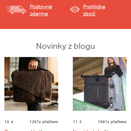
Poštovné
Prohlídka
zdarma
zboží
Novinky z blogu
10. 4.
1257x
přečteno
11. 3.
1561x
přečteno