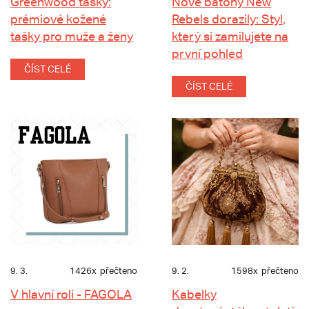
Greenwood tašky:
Nové batohy New
prémiové kožené
Rebels dorazily: Styl,
tašky pro muže a ženy
který si zamilujete na
první pohled
ČÍST CELÉ
ČÍST CELÉ
9. 3.
1426x
přečteno
9. 2.
1598x
přečteno
V hlavní roli - FAGOLA
Kabelky