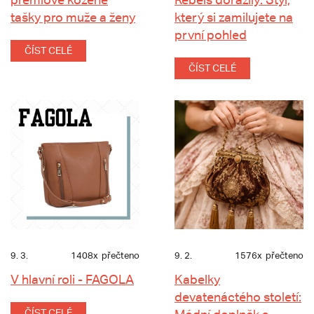
tašky pro muže a ženy
který si zamilujete na
první pohled
ČÍST CELÉ
ČÍST CELÉ
9. 3.
1408x
přečteno
9. 2.
1576x
přečteno
V hlavní roli - FAGOLA
Kabelky
devatenáctého století:
ČÍST CELÉ