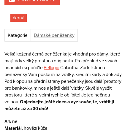
černá
Kategorie
Dámské peněženky
Velká kožená černá peněženka je vhodná pro dámy, které
mají rády velký prostor a originalitu. Pro přehled ve svých
financích si pořiďte
Bellugio
Calantha! Zadní strana
peněženky Vám poslouží na vizitky, kreditní karty a doklady.
Pod klopou na přední strany peněženky jsou další prostory
pro bankovky, mince a ještě další vizitky. Skvělé využit
prostoru, které si velmi rychle oblíbíte! Je jedinečnou
Objednejte ještě dnes a vyzkoušejte, vrátit ji
volbou.
můžete až za 30 dnů!
A4:
ne
Materiál:
hovězí kůže