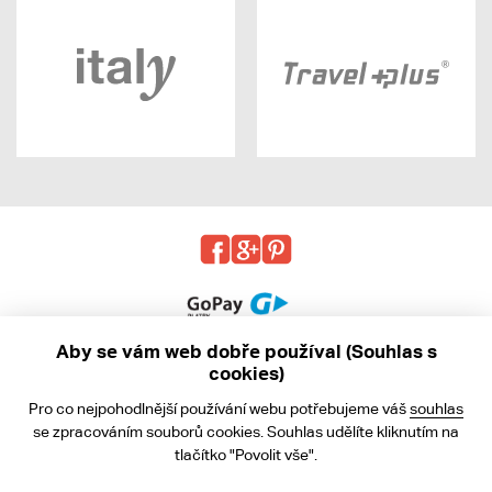
Aby se vám web dobře používal (Souhlas s
cookies)
© 2013 - 2026 kabea.cz
Pro co nejpohodlnější používání webu potřebujeme váš
souhlas
Obchodní podmínky
se zpracováním souborů cookies. Souhlas udělíte kliknutím na
tlačítko "Povolit vše".
Ochrana osobních údajů
Cookies