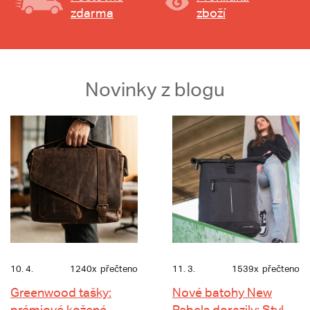
zdarma
zboží
Novinky z blogu
10. 4.
1240x
přečteno
11. 3.
1539x
přečteno
Greenwood tašky:
Nové batohy New
prémiové kožené
Rebels dorazily: Styl,