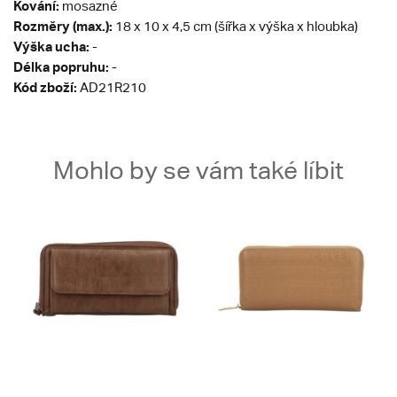
Kování:
mosazné
Rozměry (max.):
18 x 10 x 4,5 cm (šířka x výška x hloubka)
Výška ucha:
-
Délka popruhu:
-
Kód zboží:
AD21R210
Mohlo by se vám také líbit