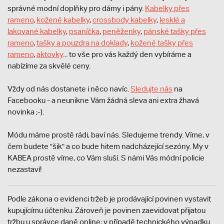
správné modní doplňky pro dámy i pány.
Kabelky přes
rameno
,
kožené kabelky
,
crossbody kabelky
,
lesklé a
lakované kabelky
,
psaníčka
,
peněženky
,
pánské tašky přes
rameno
,
tašky a pouzdra na doklady
,
kožené tašky přes
rameno
,
aktovky
... to vše pro vás každý den vybíráme a
nabízíme za skvělé ceny.
Vždy od nás dostanete i něco navíc.
S
ledujte nás
na
Facebooku - a neunikne Vám žádná sleva ani extra žhavá
novinka ;-).
Módu máme prostě rádi, baví nás. Sledujeme trendy. Víme, v
čem budete "šik" a co bude hitem nadcházející sezóny. My v
KABEA prostě víme, co Vám sluší. S námi Vás módní policie
nezastaví!
Podle zákona o evidenci tržeb je prodávající povinen vystavit
kupujícímu účtenku. Zároveň je povinen zaevidovat přijatou
tržbu u správce daně online; v případě technického výpadku