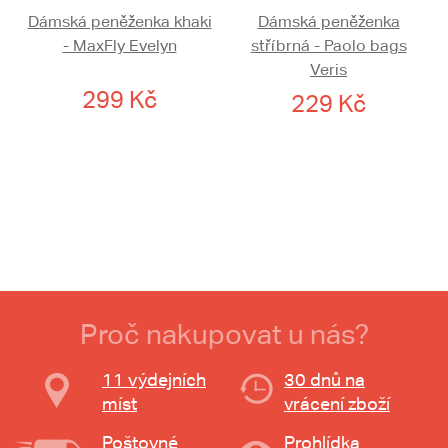
Dámská peněženka khaki
Dámská peněženka
- MaxFly Evelyn
stříbrná - Paolo bags
Veris
299 Kč
229 Kč
Proč nakupovat u nás?
11 výdejních
30 dnů na
míst
vrácení zboží
Poštovné
Prohlídka