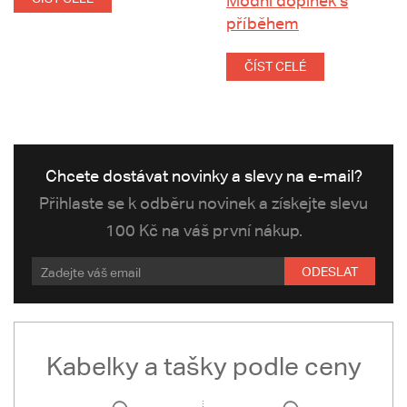
Módní doplněk s
příběhem
ČÍST CELÉ
Chcete dostávat novinky a slevy na e-mail?
Přihlaste se k odběru novinek a získejte slevu
100 Kč na váš první nákup.
ODESLAT
Kabelky a tašky podle ceny