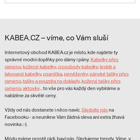
KABEA.CZ – víme, co Vám sluší
Internetový obchod KABEA.cz je místo, kde najdete ty
správné modní doplňky pro dámy i pány.
Kabelky přes
rameno
,
kožené kabelky
,
crossbody kabelky
,
lesklé a
lakované kabelky
,
psaníčka
,
peněženky
,
pánské tašky přes
rameno
,
tašky a pouzdra na doklady
,
kožené tašky přes
rameno
,
aktovky
... to vše pro vás každý den vybíráme a
nabízíme za skvělé ceny.
Vždy od nás dostanete i něco navíc.
S
ledujte nás
na
Facebooku - a neunikne Vám žádná sleva ani extra žhavá
novinka ;-).
Módu máme prostě rádi, baví nás. Sledujeme trendy. Víme, v