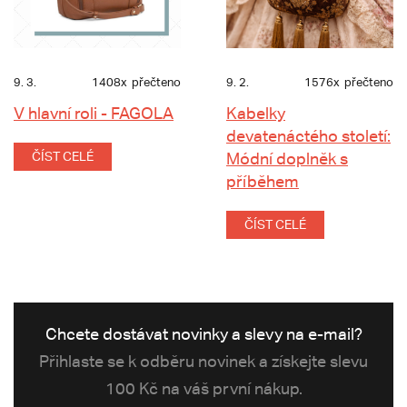
9. 3.
1408x
přečteno
9. 2.
1576x
přečteno
V hlavní roli - FAGOLA
Kabelky
devatenáctého století:
ČÍST CELÉ
Módní doplněk s
příběhem
ČÍST CELÉ
Chcete dostávat novinky a slevy na e-mail?
Přihlaste se k odběru novinek a získejte slevu
100 Kč na váš první nákup.