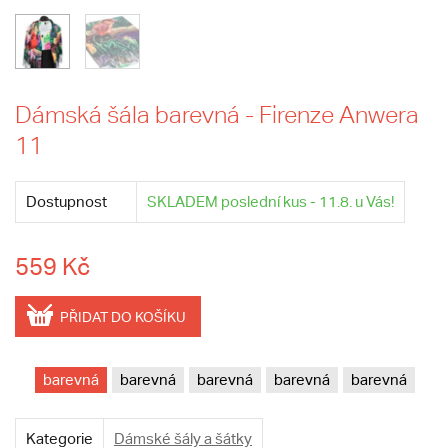
Dámská šála barevná - Firenze Anwera
11
Dostupnost
SKLADEM poslední kus - 11.8. u Vás!
559 Kč
PŘIDAT DO KOŠÍKU
barevná
barevná
barevná
barevná
barevná
Kategorie
Dámské šály a šátky