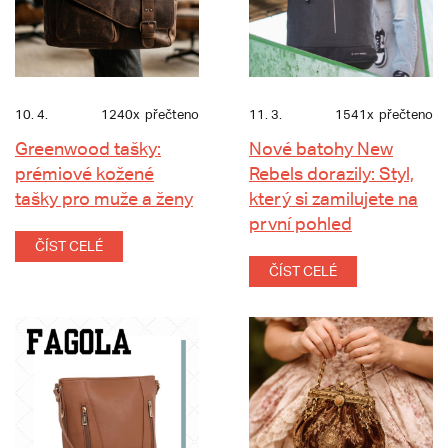
10. 4.
1240x
přečteno
11. 3.
1541x
přečteno
Greenwood tašky:
Nové batohy New
prémiové kožené
Rebels dorazily: Styl,
tašky pro muže a ženy
který si zamilujete na
první pohled
ČÍST CELÉ
ČÍST CELÉ