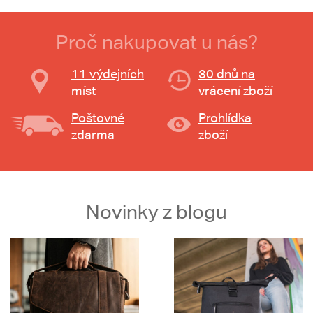
Proč nakupovat u nás?
11 výdejních
30 dnů na
míst
vrácení zboží
Poštovné
Prohlídka
zdarma
zboží
Novinky z blogu