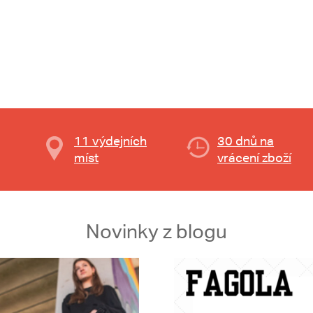
11 výdejních
30 dnů na
míst
vrácení zboží
Novinky z blogu