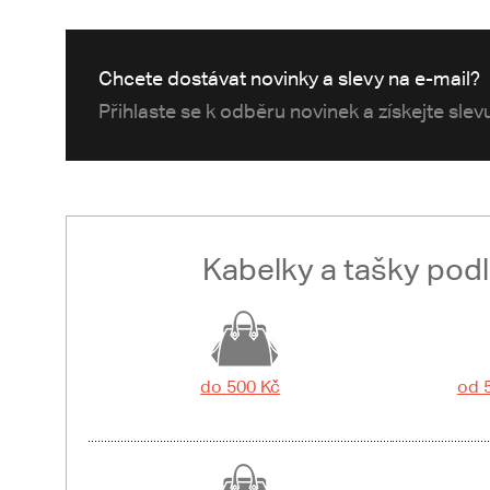
Chcete dostávat novinky a slevy na e-mail?
Přihlaste se k odběru novinek a získejte sle
Kabelky a tašky pod
do 500 Kč
od 