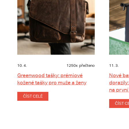
10. 4.
1250x
přečteno
11. 3.
Greenwood tašky: prémiové
Nové ba
kožené tašky pro muže a ženy
dorazily:
na první
ČÍST CELÉ
ČÍST C