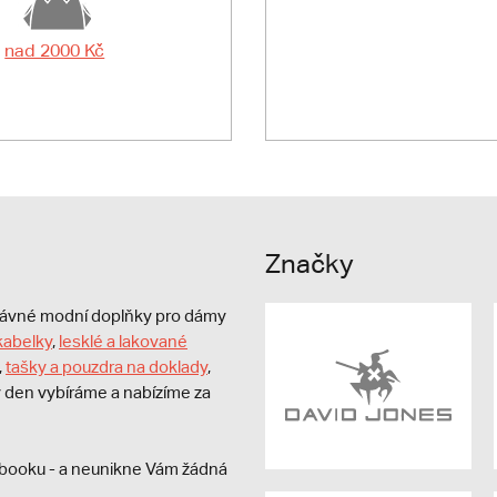
nad 2000 Kč
Značky
právné modní doplňky pro dámy
kabelky
,
lesklé a lakované
,
tašky a pouzdra na doklady
,
dý den vybíráme a nabízíme za
booku - a neunikne Vám žádná