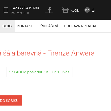
+420 725 419 680
Kč
€
Košík
Po-Pá 9-15 h
BLOG
KONTAKT
PŘIHLÁŠENÍ
DOPRAVA A PLATBA
šála barevná - Firenze Anwera
SKLADEM poslední kus - 12.8. u Vás!
 DO KOŠÍKU