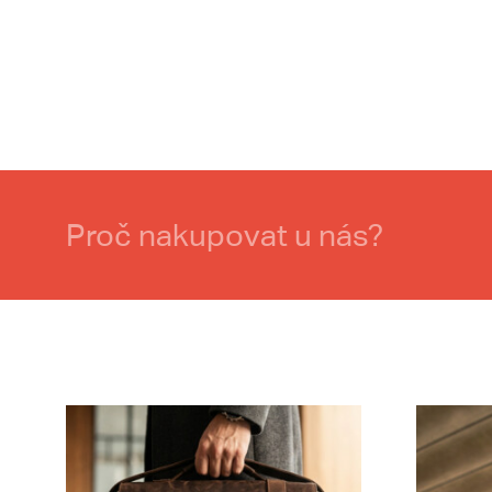
Proč nakupovat u nás?