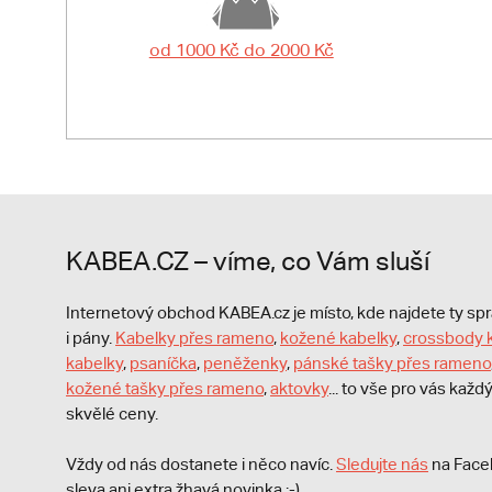
od 1000 Kč do 2000 Kč
KABEA.CZ – víme, co Vám sluší
Internetový obchod KABEA.cz je místo, kde najdete ty s
i pány.
Kabelky přes rameno
,
kožené kabelky
,
crossbody 
kabelky
,
psaníčka
,
peněženky
,
pánské tašky přes rameno
kožené tašky přes rameno
,
aktovky
... to vše pro vás kaž
skvělé ceny.
Vždy od nás dostanete i něco navíc.
S
ledujte nás
na Face
sleva ani extra žhavá novinka ;-).