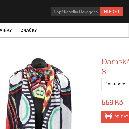
HLEDEJ
VINKY
ZNAČKY
Dámská 
8
Dostupnost
559 Kč
PŘIDAT