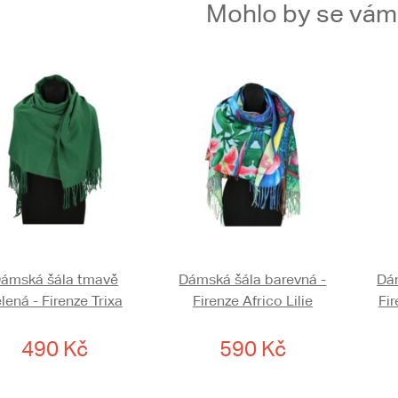
Mohlo by se vám t
ámská šála tmavě
Dámská šála barevná -
Dám
lená - Firenze Trixa
Firenze Africo Lilie
Fi
490 Kč
590 Kč