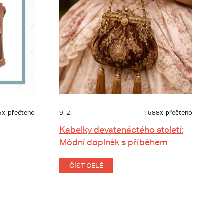
5x
přečteno
9. 2.
1588x
přečteno
Kabelky devatenáctého století:
Módní doplněk s příběhem
ČÍST CELÉ