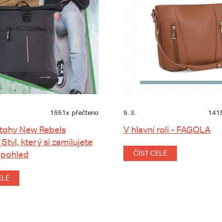
1551x
přečteno
9. 3.
141
tohy New Rebels
V hlavní roli - FAGOLA
 Styl, který si zamilujete
 pohled
ČÍST CELÉ
ELÉ