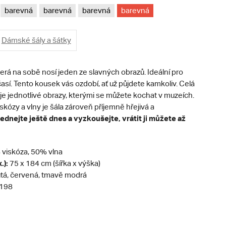
barevná
barevná
barevná
barevná
Dámské šály a šátky
která na sobě nosí jeden ze slavných obrazů. Ideální pro
así. Tento kousek vás ozdobí, ať už půjdete kamkoliv. Celá
e jednotlivé obrazy, kterými se můžete kochat v muzeích.
iskózy a vlny je šála zároveň příjemně hřejivá a
ednejte ještě dnes a vyzkoušejte, vrátit ji můžete až
viskóza, 50% vlna
.):
75 x 184 cm (šířka x výška)
lutá, červená, tmavě modrá
198