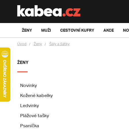
ŽENY
MUŽI
CESTOVNÍ KUFRY
AKCE
NO
Úvod
Ženy
Šály a šátky
ŽENY
Novinky
Kožené kabelky
Ledvinky
Plážové tašky
Psaníčka