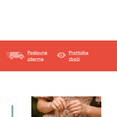
Poštovné
Prohlídka
zdarma
zboží