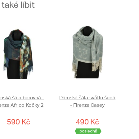
aké líbit
ská šála barevná -
Dámská šála světle šedá
renze Africo Kočky 2
- Firenze Casey
590 Kč
490 Kč
poslední!