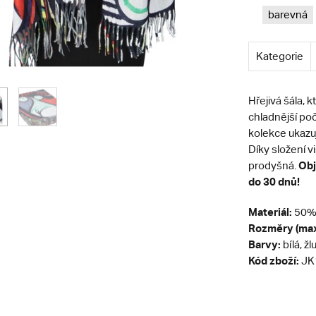
barevná
Kategorie
Hřejivá šála, 
chladnější poč
kolekce ukazuj
Díky složení v
Obj
prodyšná.
do 30 dnů!
Materiál:
50% 
Rozměry (max
Barvy:
bílá, ž
Kód zboží:
JK