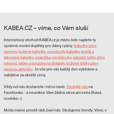
KABEA.CZ – víme, co Vám sluší
Internetový obchod KABEA.cz je místo, kde najdete ty
správné modní doplňky pro dámy i pány.
Kabelky přes
rameno
,
kožené kabelky
,
crossbody kabelky
,
lesklé a
lakované kabelky
,
psaníčka
,
peněženky
,
pánské tašky přes
rameno
,
tašky a pouzdra na doklady
,
kožené tašky přes
rameno
,
aktovky
... to vše pro vás každý den vybíráme a
nabízíme za skvělé ceny.
Vždy od nás dostanete i něco navíc.
S
ledujte nás
na
Facebooku - a neunikne Vám žádná sleva ani extra žhavá
novinka ;-).
Módu máme prostě rádi, baví nás. Sledujeme trendy. Víme, v