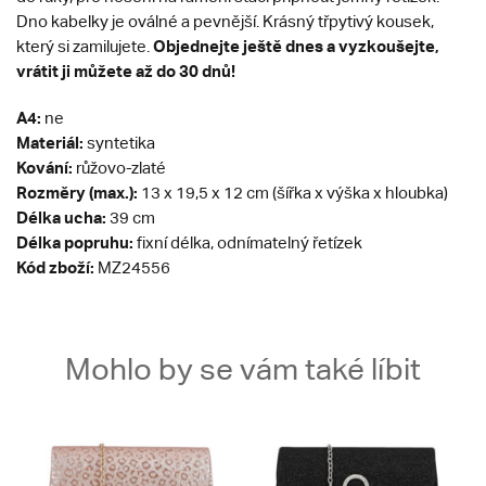
Dno kabelky je oválné a pevnější. Krásný třpytivý kousek,
Objednejte ještě dnes a vyzkoušejte,
který si zamilujete.
vrátit ji můžete až do 30 dnů!
A4:
ne
Materiál:
syntetika
Kování:
růžovo-zlaté
Rozměry (max.):
13 x 19,5 x 12 cm (šířka x výška x hloubka)
Délka ucha:
39 cm
Délka popruhu:
fixní délka, odnímatelný řetízek
Kód zboží:
MZ24556
Mohlo by se vám také líbit