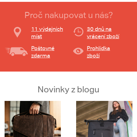
Proč nakupovat u nás?
11 výdejních
30 dnů na
míst
vrácení zboží
Poštovné
Prohlídka
zdarma
zboží
Novinky z blogu