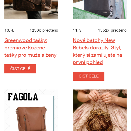
10. 4.
1250x
přečteno
11. 3.
1552x
přečteno
Greenwood tašky:
Nové batohy New
prémiové kožené
Rebels dorazily: Styl,
tašky pro muže a ženy
který si zamilujete na
první pohled
ČÍST CELÉ
ČÍST CELÉ