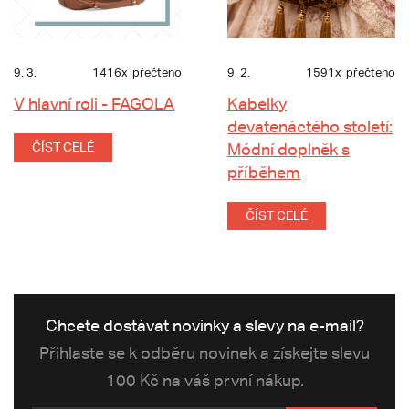
9. 3.
1416x
přečteno
9. 2.
1591x
přečteno
V hlavní roli - FAGOLA
Kabelky
devatenáctého století:
ČÍST CELÉ
Módní doplněk s
příběhem
ČÍST CELÉ
Chcete dostávat novinky a slevy na e-mail?
Přihlaste se k odběru novinek a získejte slevu
100 Kč na váš první nákup.