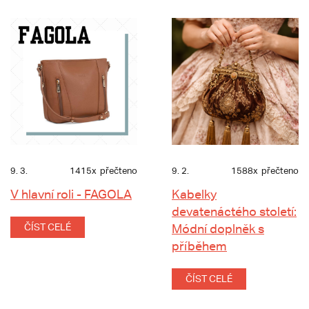
9. 3.
1415x
přečteno
9. 2.
1588x
přečteno
V hlavní roli - FAGOLA
Kabelky
devatenáctého století:
ČÍST CELÉ
Módní doplněk s
příběhem
ČÍST CELÉ