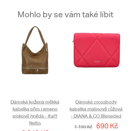
Mohlo by se vám také líbit
Dámská kožená měkká
Dámská crossbody
kabelka přes rameno
kabelka malinově růžová
pískově hnědá - ItalY
- DIANA & CO Bleneded
Nellis
690 Kč
1 190 Kč