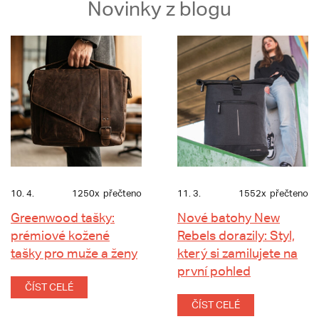
Novinky z blogu
10. 4.
1250x
přečteno
11. 3.
1552x
přečteno
Greenwood tašky:
Nové batohy New
prémiové kožené
Rebels dorazily: Styl,
tašky pro muže a ženy
který si zamilujete na
první pohled
ČÍST CELÉ
ČÍST CELÉ