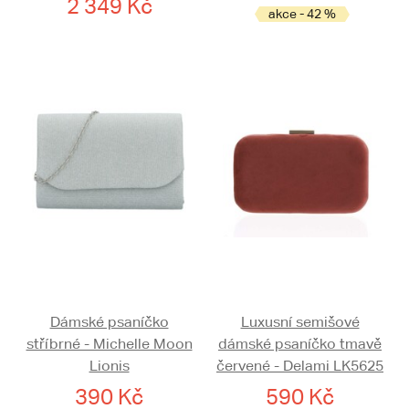
2 349 Kč
akce - 42 %
Dámské psaníčko
Luxusní semišové
stříbrné - Michelle Moon
dámské psaníčko tmavě
Lionis
červené - Delami LK5625
390 Kč
590 Kč