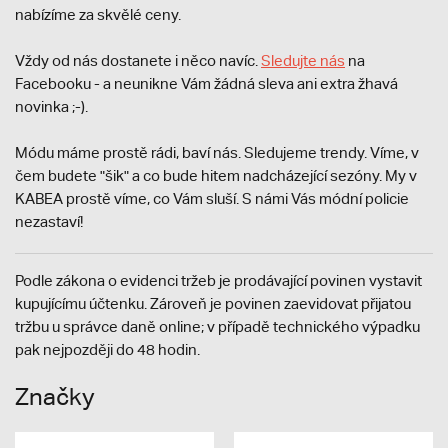
nabízíme za skvělé ceny.
Vždy od nás dostanete i něco navíc.
S
ledujte nás
na
Facebooku - a neunikne Vám žádná sleva ani extra žhavá
novinka ;-).
Módu máme prostě rádi, baví nás. Sledujeme trendy. Víme, v
čem budete "šik" a co bude hitem nadcházející sezóny. My v
KABEA prostě víme, co Vám sluší. S námi Vás módní policie
nezastaví!
Podle zákona o evidenci tržeb je prodávající povinen vystavit
kupujícímu účtenku. Zároveň je povinen zaevidovat přijatou
tržbu u správce daně online; v případě technického výpadku
pak nejpozději do 48 hodin.
Značky