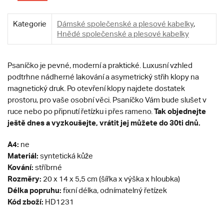
Kategorie
Dámské společenské a plesové kabelky
,
Hnědé společenské a plesové kabelky
Psaníčko je pevné, moderní a praktické. Luxusní vzhled
podtrhne nádherné lakování a asymetrický střih klopy na
magnetický druk. Po otevření klopy najdete dostatek
prostoru, pro vaše osobní věci. Psaníčko Vám bude slušet v
T
ak objednejte
ruce nebo po připnutí řetízku i přes rameno.
ještě dnes a vyzkoušejte, vrátit jej můžete do 30ti dnů.
A4:
ne
Materiál:
syntetická kůže
Kování:
stříbrné
Rozměry:
20 x 14 x 5,5 cm (šířka x výška x hloubka)
Délka popruhu:
fixní délka, odnímatelný řetízek
Kód zboží:
HD1231