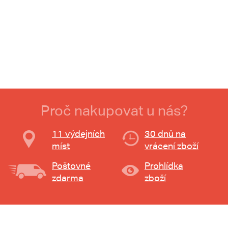
Proč nakupovat u nás?
11 výdejních
30 dnů na
míst
vrácení zboží
Poštovné
Prohlídka
zdarma
zboží