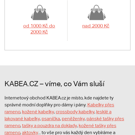
od 1000 Kč do
nad 2000 Kč
2000 Kč
KABEA.CZ – víme, co Vám sluší
Internetový obchod KABEA.cz je místo, kde najdete ty
správné modní doplňky pro dámy i pány.
Kabelky přes
rameno
,
kožené kabelky
,
crossbody kabelky
,
lesklé a
lakované kabelky
,
psaníčka
,
peněženky
,
pánské tašky přes
rameno
,
tašky a pouzdra na doklady
,
kožené tašky přes
rameno
,
aktovky
... to vše pro vás každý den vybíráme a