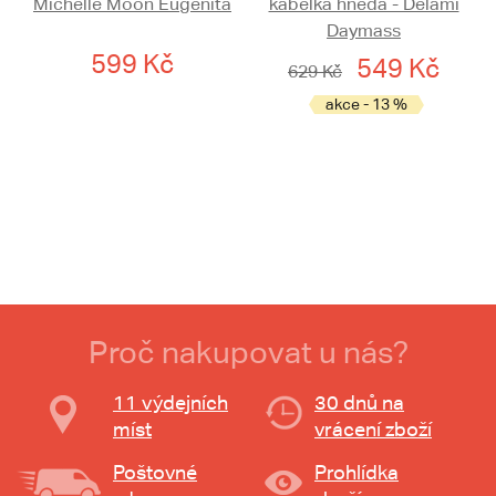
Michelle Moon Eugenita
kabelka hnědá - Delami
Daymass
599 Kč
549 Kč
629 Kč
akce - 13 %
Proč nakupovat u nás?
11 výdejních
30 dnů na
míst
vrácení zboží
Poštovné
Prohlídka