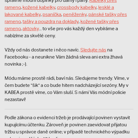
správné modní doplňky pro dámy i pány.
Kabelky přes
rameno
,
kožené kabelky
,
crossbody kabelky
,
lesklé a
lakované kabelky
,
psaníčka
,
peněženky
,
pánské tašky přes
rameno
,
tašky a pouzdra na doklady
,
kožené tašky přes
rameno
,
aktovky
... to vše pro vás každý den vybíráme a
nabízíme za skvělé ceny.
Vždy od nás dostanete i něco navíc.
S
ledujte nás
na
Facebooku - a neunikne Vám žádná sleva ani extra žhavá
novinka ;-).
Módu máme prostě rádi, baví nás. Sledujeme trendy. Víme, v
čem budete "šik" a co bude hitem nadcházející sezóny. My v
KABEA prostě víme, co Vám sluší. S námi Vás módní policie
nezastaví!
Podle zákona o evidenci tržeb je prodávající povinen vystavit
kupujícímu účtenku. Zároveň je povinen zaevidovat přijatou
tržbu u správce daně online; v případě technického výpadku