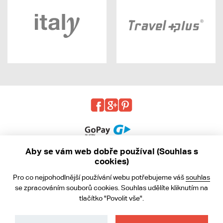
Aby se vám web dobře používal (Souhlas s
cookies)
© 2013 - 2026 kabea.cz
Pro co nejpohodlnější používání webu potřebujeme váš
souhlas
Obchodní podmínky
se zpracováním souborů cookies. Souhlas udělíte kliknutím na
tlačítko "Povolit vše".
Ochrana osobních údajů
Cookies