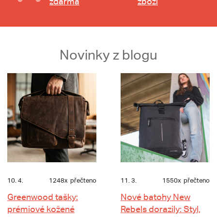
zdarma
zboží
Novinky z blogu
10. 4.
1248x
přečteno
11. 3.
1550x
přečteno
Greenwood tašky:
Nové batohy New
prémiové kožené
Rebels dorazily: Styl,