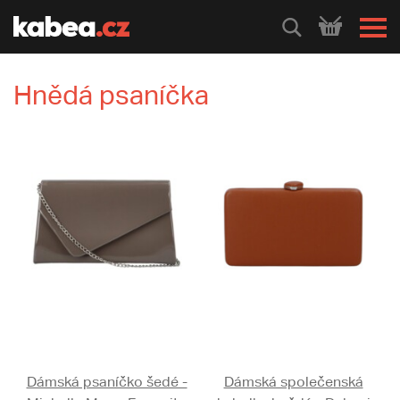
HLEDEJ
Hnědá psaníčka
Dámská psaníčko šedé -
Dámská společenská