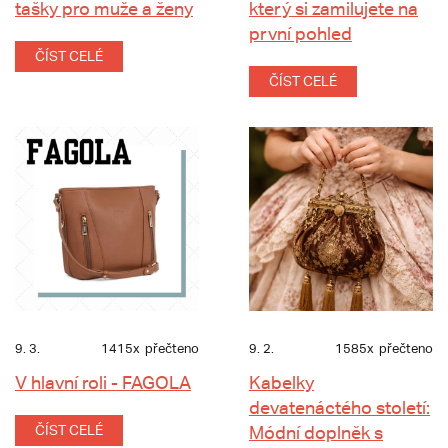
tašky pro muže a ženy
který si zamilujete na
první pohled
ČÍST CELÉ
ČÍST CELÉ
9. 3.
1415x
přečteno
9. 2.
1585x
přečteno
V hlavní roli - FAGOLA
Kabelky
devatenáctého století:
ČÍST CELÉ
Módní doplněk s