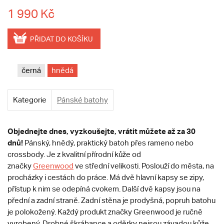
1 990 Kč
PŘIDAT DO KOŠÍKU
černá
hnědá
Kategorie
Pánské batohy
Objednejte dnes, vyzkoušejte, vrátit můžete až za 30
dnů!
Pánský, hnědý, praktický batoh přes rameno nebo
crossbody. Je z kvalitní přírodní kůže od
značky
Greenwood
ve střední velikosti. Poslouží do města, na
procházky i cestách do práce. Má dvě hlavní kapsy se zipy,
přístup k nim se odepíná cvokem. Další dvě kapsy jsou na
přední a zadní straně. Zadní stěna je prodyšná, popruh batohu
je polokožený. Každý produkt značky Greenwood je ručně
vyrobený. Drobné škrábance a oděrky nejsou závadou kůže,