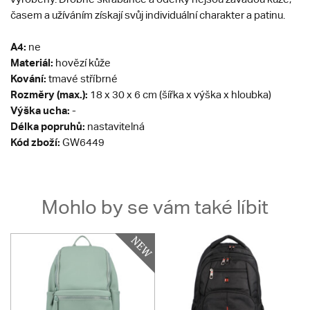
časem a užíváním získají svůj individuální charakter a patinu.
A4:
ne
Materiál:
hovězí kůže
Kování:
tmavé stříbrné
Rozměry (max.):
18 x 30 x 6 cm (šířka x výška x hloubka)
Výška ucha:
-
Délka popruhů:
nastavitelná
Kód zboží:
GW6449
Mohlo by se vám také líbit