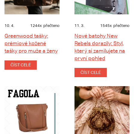
10. 4.
1244x
přečteno
11. 3.
1545x
přečteno
Greenwood tašky:
Nové batohy New
prémiové kožené
Rebels dorazily: Styl,
tašky pro muže a ženy
který si zamilujete na
první pohled
ČÍST CELÉ
ČÍST CELÉ