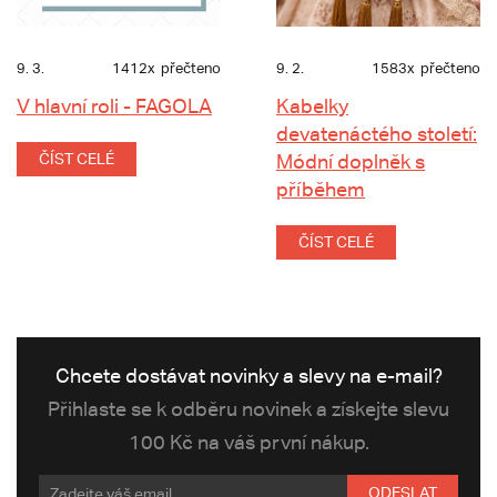
9. 3.
1412x
přečteno
9. 2.
1583x
přečteno
V hlavní roli - FAGOLA
Kabelky
devatenáctého století:
ČÍST CELÉ
Módní doplněk s
příběhem
ČÍST CELÉ
Chcete dostávat novinky a slevy na e-mail?
Přihlaste se k odběru novinek a získejte slevu
100 Kč na váš první nákup.
ODESLAT