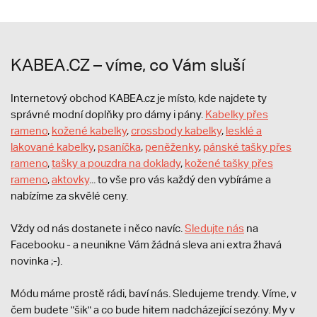
KABEA.CZ – víme, co Vám sluší
Internetový obchod KABEA.cz je místo, kde najdete ty
správné modní doplňky pro dámy i pány.
Kabelky přes
rameno
,
kožené kabelky
,
crossbody kabelky
,
lesklé a
lakované kabelky
,
psaníčka
,
peněženky
,
pánské tašky přes
rameno
,
tašky a pouzdra na doklady
,
kožené tašky přes
rameno
,
aktovky
... to vše pro vás každý den vybíráme a
nabízíme za skvělé ceny.
Vždy od nás dostanete i něco navíc.
S
ledujte nás
na
Facebooku - a neunikne Vám žádná sleva ani extra žhavá
novinka ;-).
Módu máme prostě rádi, baví nás. Sledujeme trendy. Víme, v
čem budete "šik" a co bude hitem nadcházející sezóny. My v