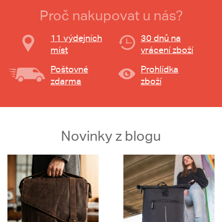
Proč nakupovat u nás?
11 výdejních
30 dnů na
míst
vrácení zboží
Poštovné
Prohlídka
zdarma
zboží
Novinky z blogu