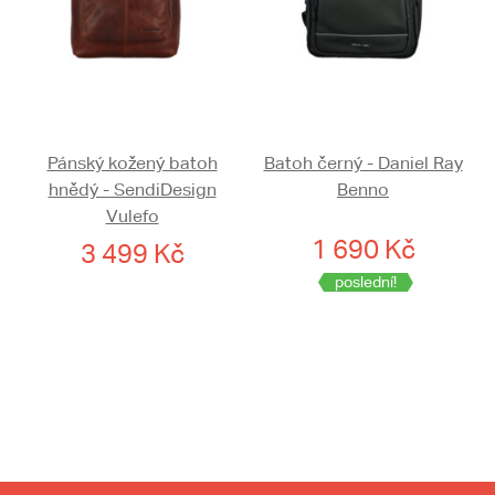
Pánský kožený batoh
Batoh černý - Daniel Ray
hnědý - SendiDesign
Benno
Vulefo
1 690 Kč
3 499 Kč
poslední!