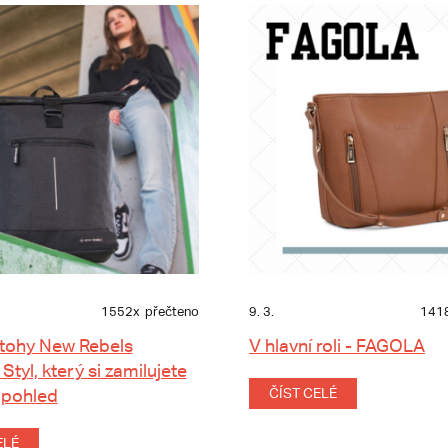
1552x
přečteno
9. 3.
141
tohy New Rebels
V hlavní roli - FAGOLA
 Styl, který si zamilujete
 pohled
ČÍST CELÉ
ELÉ