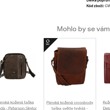
Délka popruh
Kód zboží:
GW
Mohlo by se vám t
ánská kožená taška
Kož
Pánská kožená crossbody
dá - Peterson Skylor
Del
taška světle hnědá -