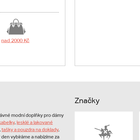
nad 2000 Kč
Značky
právné modní doplňky pro dámy
kabelky
,
lesklé a lakované
,
tašky a pouzdra na doklady
,
dý den vybíráme a nabízíme za