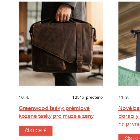
10. 4.
1251x
přečteno
11. 3.
Greenwood tašky: prémiové
Nové ba
kožené tašky pro muže a ženy
dorazily:
na první
ČÍST CELÉ
ČÍST C