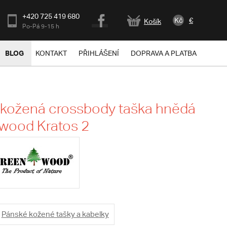
+420 725 419 680
Kč
€
Košík
Po-Pá 9-15 h
BLOG
KONTAKT
PŘIHLÁŠENÍ
DOPRAVA A PLATBA
 kožená crossbody taška hnědá
wood Kratos 2
Pánské kožené tašky a kabelky