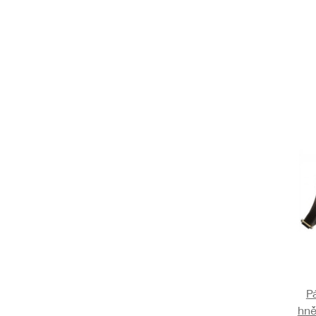
P
hně