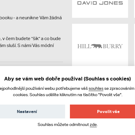
booku - a neunikne Vám žádná
, v čem budete "šik" a co bude
ám sluší. S námi Vás módní
avit kupujícímu účtenku.
ně online; v případě
Aby se vám web dobře používal (Souhlas s cookies)
nejpohodlnější používání webu potřebujeme váš
souhlas
se zpracováním
cookies. Souhlas udělíte kliknutím na tlačítko "Povolit vše".
Nastavení
Povolit vše
Souhlas můžete odmítnout
zde
.