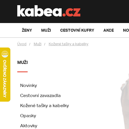
ŽENY
MUŽI
CESTOVNÍ KUFRY
AKCE
NO
Úvod
Muži
Kožené tašky a kabelky
MUŽI
Novinky
Cestovní zavazadla
Kožené tašky a kabelky
Opasky
Aktovky