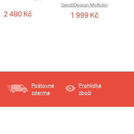
SendiDesign McKolin
2 480 Kč
1 999 Kč
Poštovné
Prohlídka
zdarma
zboží