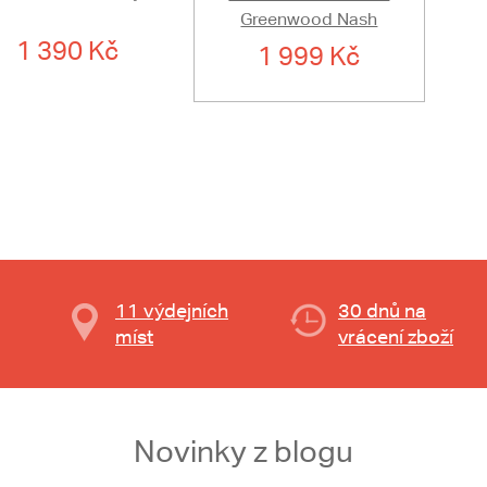
Greenwood Nash
1 390 Kč
1 999 Kč
11 výdejních
30 dnů na
míst
vrácení zboží
Novinky z blogu