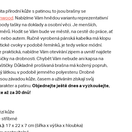
ita přírodní kůže s patinou, to jsou brašny se
nwood
. Nabízíme Vám hnědou variantu reprezentativní
ody tašky na doklady a osobní věci. Je menších,
změrů. Hodit se Vám bude ve městě, na cestě do práce, ať
 nebo autem. Ručně vyrobená pánská kabelka má klopu
ické cvoky v podobě řemínků, je tedy velice módní.
e praktická, nabídne Vám otevírání zipem a uvnitř najdete
ičky na drobnosti. Chybět Vám nebude ani kapsa na
taštičky. Důkladně prošívaná brašna má kožený popruh,
itý látkou, v podobě jemného polyesteru. Drobné
sou závadou kůže, časem a užíváním získají svůj
Objednejte ještě dnes a vyzkoušejte,
arakter a patinu​.
te až za 30 dnů!
zí kůže
stříbrné
.):
17 x 22 x 7 cm (šířka x výška x hloubka)