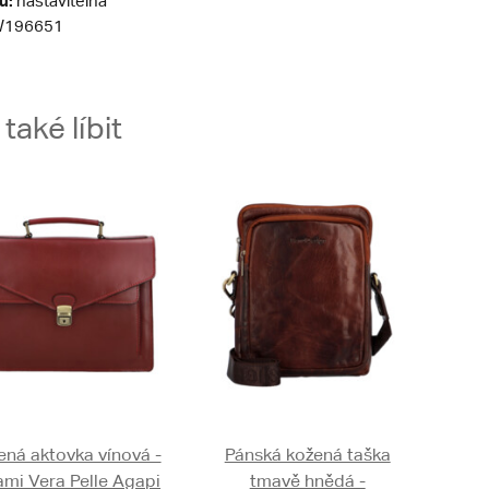
u:
nastavitelná
196651
aké líbit
ená aktovka vínová -
Pánská kožená taška
ami Vera Pelle Agapi
tmavě hnědá -