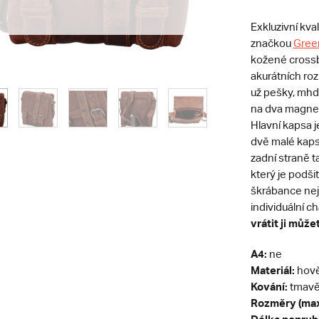
Exkluzivní kval
značkou
Gree
kožené crossb
akurátních ro
už pešky, mhd
na dva magnet
Hlavní kapsa j
dvě malé kaps
zadní straně 
který je podš
škrábance nej
individuální ch
vrátit ji může
A4:
ne
Materiál:
hově
Kování:
tmavě 
Rozměry (max