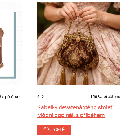
8x
přečteno
9. 2.
1593x
přečteno
Kabelky devatenáctého století:
Módní doplněk s příběhem
ČÍST CELÉ