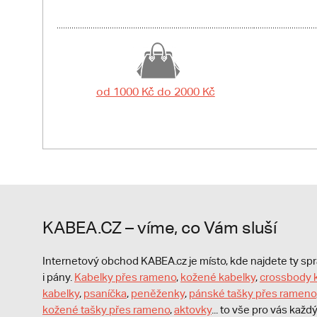
od 1000 Kč do 2000 Kč
KABEA.CZ – víme, co Vám sluší
Internetový obchod KABEA.cz je místo, kde najdete ty s
i pány.
Kabelky přes rameno
,
kožené kabelky
,
crossbody 
kabelky
,
psaníčka
,
peněženky
,
pánské tašky přes rameno
kožené tašky přes rameno
,
aktovky
... to vše pro vás kaž