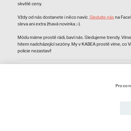
skvělé ceny.
Vždy od nás dostanete i něco navíc.
S
ledujte nás
na Face
sleva ani extra žhavá novinka ;-).
Módu máme prostě rádi, baví nás. Sledujeme trendy. Víme
hitem nadcházející sezóny. My v KABEA prostě víme, co V
policie nezastaví!
Podle zákona o evidenci tržeb je prodávající povinen vyst
Zároveň je povinen zaevidovat přijatou tržbu u správce da
technického výpadku pak nejpozději do 48 hodin.
Pro co 
© 2013 - 2026 kabea.cz
Obchodní podmínky
Ochrana osobních údajů
Cookies