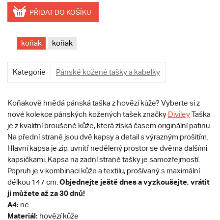
PŘIDAT DO KOŠÍKU
koňak
koňak
Kategorie
Pánské kožené tašky a kabelky
Koňakově hnědá pánská taška z hovězí kůže? Vyberte si z
nové kolekce pánských kožených tašek značky
Diviley
Taška
je z kvalitní broušené kůže, která získá časem originální patinu.
Na přední straně jsou dvě kapsy a detail s výrazným prošitím.
Hlavní kapsa je zip, uvnitř nedělený prostor se dvěma dalšími
kapsičkami. Kapsa na zadní straně tašky je samozřejmostí.
Popruh je v kombinaci kůže a textilu, prošívaný s maximální
Objednejte ještě dnes a vyzkoušejte, vrátit
délkou 147 cm.
ji můžete až za 30 dnů!
A4:
ne
Materiál:
hovězí kůže