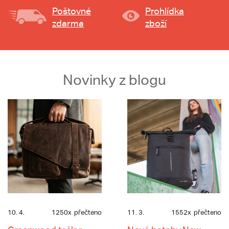
Poštovné
Prohlídka
zdarma
zboží
Novinky z blogu
10. 4.
1250x
přečteno
11. 3.
1552x
přečteno