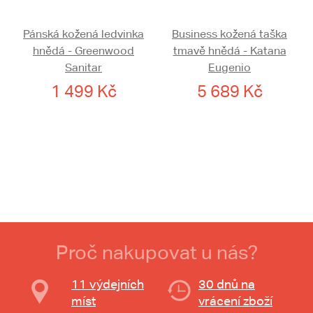
Pánská kožená ledvinka
Business kožená taška
hnědá - Greenwood
tmavě hnědá - Katana
Sanitar
Eugenio
1 499 Kč
5 689 Kč
Proč nakupovat u nás?
11 výdejních
30 dnů na
míst
vrácení zboží