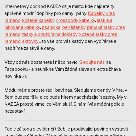
Internetový obchod KABEA.cz je místo, kde najdete ty
správné modní doplňky pro dámy i pány.
Kabelky přes
rameno
,
kožené kabelky
,
crossbody kabelky
,
lesklé a
lakované kabelky
,
psaníčka
,
peněženky
,
pánské tašky přes
rameno
,
tašky a pouzdra na doklady
,
kožené tašky přes
rameno
,
aktovky
... to vše pro vás každý den vybíráme a
nabízíme za skvělé ceny.
Vždy od nás dostanete i něco navíc.
S
ledujte nás
na
Facebooku - a neunikne Vám žádná sleva ani extra žhavá
novinka ;-).
Módu máme prostě rádi, baví nás. Sledujeme trendy. Víme, v
čem budete "šik" a co bude hitem nadcházející sezóny. My v
KABEA prostě víme, co Vám sluší. S námi Vás módní policie
nezastaví!
Podle zákona o evidenci tržeb je prodávající povinen vystavit
kupujícímu účtenku. Zároveň je povinen zaevidovat přijatou