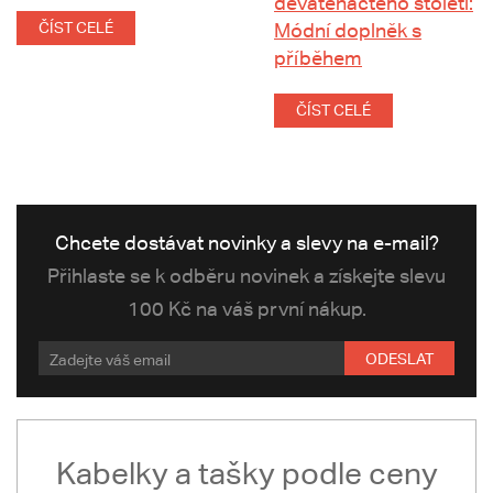
devatenáctého století:
ČÍST CELÉ
Módní doplněk s
příběhem
ČÍST CELÉ
Chcete dostávat novinky a slevy na e-mail?
Přihlaste se k odběru novinek a získejte slevu
100 Kč na váš první nákup.
ODESLAT
Kabelky a tašky podle ceny