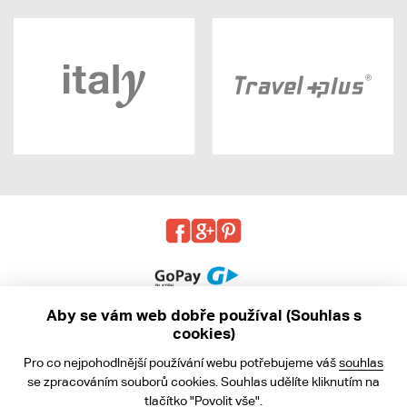
Aby se vám web dobře používal (Souhlas s
cookies)
© 2013 - 2026 kabea.cz
Pro co nejpohodlnější používání webu potřebujeme váš
souhlas
Obchodní podmínky
se zpracováním souborů cookies. Souhlas udělíte kliknutím na
tlačítko "Povolit vše".
Ochrana osobních údajů