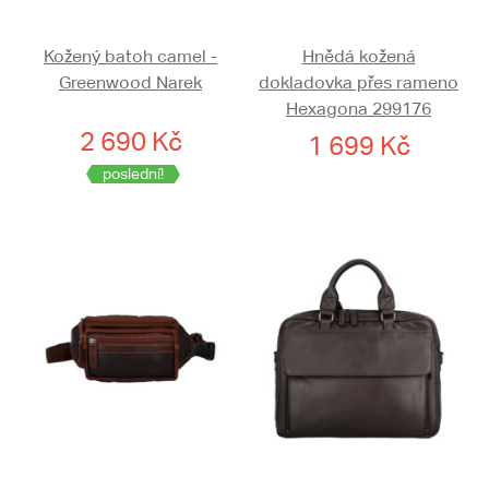
Kožený batoh camel -
Hnědá kožená
Greenwood Narek
dokladovka přes rameno
Hexagona 299176
2 690 Kč
1 699 Kč
poslední!