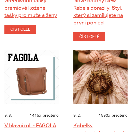
Greenwood tašky:
Nové batohy New
prémiové kožené
Rebels dorazily: Styl,
tašky pro muže a ženy
který si zamilujete na
první pohled
ČÍST CELÉ
ČÍST CELÉ
9. 3.
1415x
přečteno
9. 2.
1590x
přečteno
V hlavní roli - FAGOLA
Kabelky