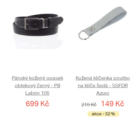
Pánský kožený opasek
Kožená klíčenka poutko
oblekový černý - PB
na klíče šedá - SSFDR
Labim 105
Azuro
699 Kč
149 Kč
219 Kč
akce - 32 %