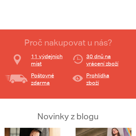
Proč nakupovat u nás?
11 výdejních
30 dnů na
míst
vrácení zboží
Poštovné
Prohlídka
zdarma
zboží
Novinky z blogu