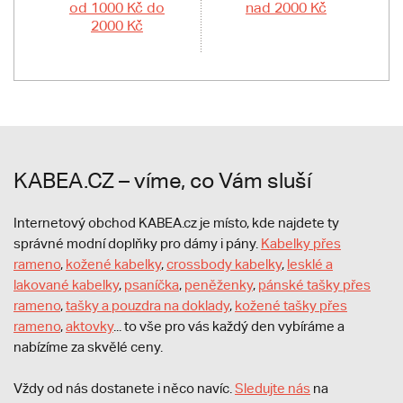
od 1000 Kč do
nad 2000 Kč
2000 Kč
KABEA.CZ – víme, co Vám sluší
Internetový obchod KABEA.cz je místo, kde najdete ty
správné modní doplňky pro dámy i pány.
Kabelky přes
rameno
,
kožené kabelky
,
crossbody kabelky
,
lesklé a
lakované kabelky
,
psaníčka
,
peněženky
,
pánské tašky přes
rameno
,
tašky a pouzdra na doklady
,
kožené tašky přes
rameno
,
aktovky
... to vše pro vás každý den vybíráme a
nabízíme za skvělé ceny.
Vždy od nás dostanete i něco navíc.
S
ledujte nás
na