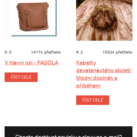
9. 3.
1417x
přečteno
9. 2.
1592x
přečteno
V hlavní roli - FAGOLA
Kabelky
devatenáctého století:
ČÍST CELÉ
Módní doplněk s
příběhem
ČÍST CELÉ
Chcete dostávat novinky a slevy na e-mail?