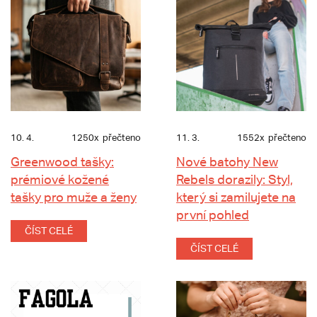
10. 4.
1250x
přečteno
11. 3.
1552x
přečteno
Greenwood tašky:
Nové batohy New
prémiové kožené
Rebels dorazily: Styl,
tašky pro muže a ženy
který si zamilujete na
první pohled
ČÍST CELÉ
ČÍST CELÉ