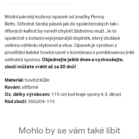
Módní pánský kožený opasek od značky Penny
Belts. Středně široký pásek jak do společenských tak i
riflových kalhot by neměl chybět žádnému muži. Je to
společně s botami nejvýraznější doplněk, který dodává
celému vzhledu stylovost a vkus. Opasek je vyroben z
prvotřídní italské hovězí usně v kombinaci s poniklovanou (nikl
Objednejte ještě dnes a vyzkoušejte,
satinato) sponou.
zboží můžete vrátit až za 30 dnů!
Materiál:
hovězí kůže
Kování:
stříbrné
Oz. délky výrobcem:
115 cm (od kraje spony k 3. dírce)
Kód zboží:
350204-115
Mohlo by se vám také líbit