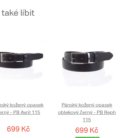
aké líbit
nský kožený opasek
Pánský kožený opasek
erný - PB Avril 115
oblekový černý - PB Reph
115
699 Kč
699 Kč