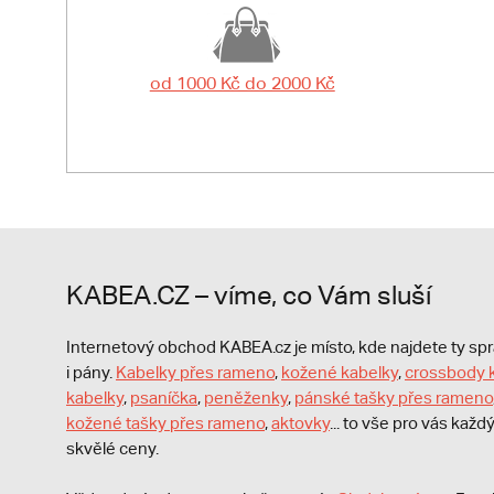
od 1000 Kč do 2000 Kč
KABEA.CZ – víme, co Vám sluší
Internetový obchod KABEA.cz je místo, kde najdete ty s
i pány.
Kabelky přes rameno
,
kožené kabelky
,
crossbody 
kabelky
,
psaníčka
,
peněženky
,
pánské tašky přes rameno
kožené tašky přes rameno
,
aktovky
... to vše pro vás kaž
skvělé ceny.