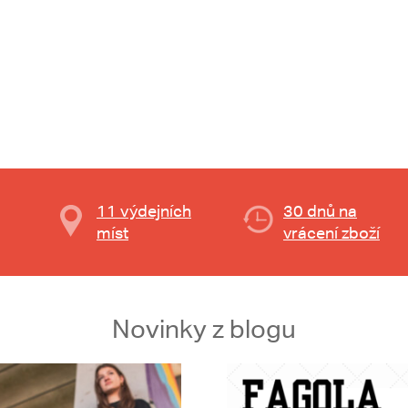
11 výdejních
30 dnů na
míst
vrácení zboží
Novinky z blogu