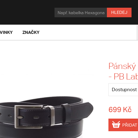
HLEDEJ
VINKY
ZNAČKY
Pánský 
- PB La
Dostupnost
699 Kč
PŘIDAT