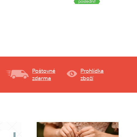
poslední!
Poštovné
Prohlídka
zdarma
zboží