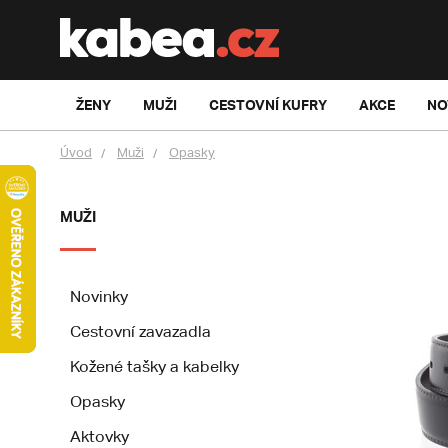
ŽENY
MUŽI
CESTOVNÍ KUFRY
AKCE
NO
Úvod
Muži
Opasky
MUŽI
Novinky
Cestovní zavazadla
Kožené tašky a kabelky
Opasky
Aktovky