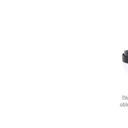
Pá
obl