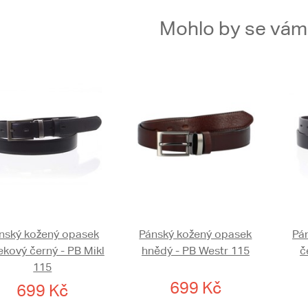
Mohlo by se vám t
nský kožený opasek
Pánský kožený opasek
Pá
ekový černý - PB Mikl
hnědý - PB Westr 115
č
115
699 Kč
699 Kč