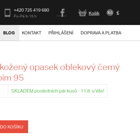
+420 725 419 680
Kč
€
Košík
Po-Pá 9-15 h
BLOG
KONTAKT
PŘIHLÁŠENÍ
DOPRAVA A PLATBA
kožený opasek oblekový černý
bim 95
SKLADEM posledních pár kusů - 11.8. u Vás!
 DO KOŠÍKU