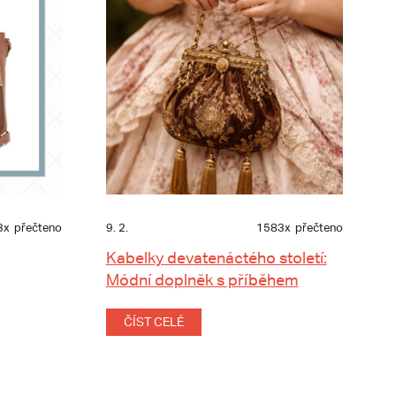
3x
přečteno
9. 2.
1583x
přečteno
Kabelky devatenáctého století:
Módní doplněk s příběhem
ČÍST CELÉ