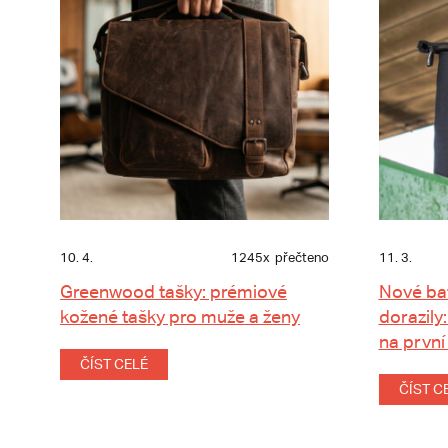
10. 4.
1245x
přečteno
11. 3.
Greenwood tašky: prémiové
Nové ba
kožené tašky pro muže a ženy
dorazily:
na první
ČÍST CELÉ
ČÍST C