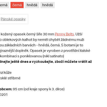
erná
černá
hnědá
hnědá
Pánské opasky
 kožený opasek černý šíře 30 mm
Penny Belts
. Užší
o oblekových kalhot by neměl chybět žádnému muži
u základních barvách - hnědá, černá. S botami je to
raznější doplněk. Opasek je vyroben z prvotřídní italské
kombinaci s poniklovanou (nikl satinato)
nejte ještě dnes a vyzkoušejte, zboží můžete vrátit až
zí kůže
sklé stříbrné
robcem:
95 cm (od kraje spony k 3. dírce)
0201