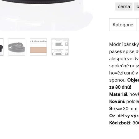
černá
č
Kategorie
Módní pánský
pásek spíše d
alespoň ve dvo
společně nejvý
hovězí usně v 
Objed
sponou.
za 30 dnů!
Materiál:
hově
Kování:
polole
Šířka:
30 mm
Oz. délky vý
Kód zboží:
30