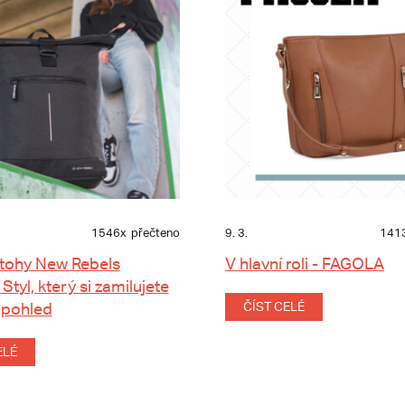
1546x
přečteno
9. 3.
141
tohy New Rebels
V hlavní roli - FAGOLA
 Styl, který si zamilujete
 pohled
ČÍST CELÉ
ELÉ