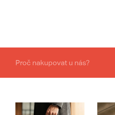
Proč nakupovat u nás?