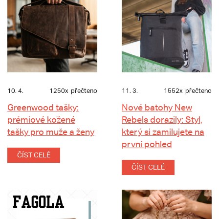
10. 4.
1250x
přečteno
11. 3.
1552x
přečteno
Greenwood tašky:
Nové batohy New
prémiové kožené
Rebels dorazily: Styl,
tašky pro muže a ženy
který si zamilujete na
první pohled
ČÍST CELÉ
ČÍST CELÉ