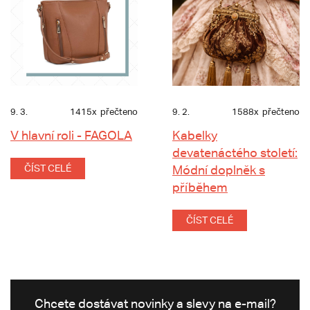
9. 3.
1415x
přečteno
9. 2.
1588x
přečteno
V hlavní roli - FAGOLA
Kabelky
devatenáctého století:
ČÍST CELÉ
Módní doplněk s
příběhem
ČÍST CELÉ
Chcete dostávat novinky a slevy na e-mail?