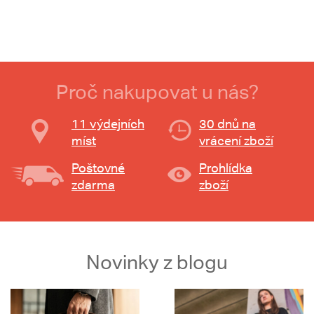
Proč nakupovat u nás?
11 výdejních
30 dnů na
míst
vrácení zboží
Poštovné
Prohlídka
zdarma
zboží
Novinky z blogu