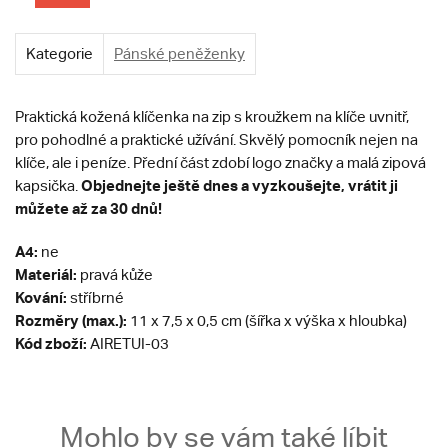
Kategorie
Pánské peněženky
Praktická kožená klíčenka na zip s kroužkem na klíče uvnitř,
pro pohodlné a praktické užívání. Skvělý pomocník nejen na
klíče, ale i peníze. Přední část zdobí logo značky a malá zipová
Objednejte ještě dnes a vyzkoušejte, vrátit ji
kapsička.
můžete až za 30 dnů!
A4:
ne
Materiál:
pravá kůže
Kování:
stříbrné
Rozměry (max.):
11 x 7,5 x 0,5 cm (šířka x výška x hloubka)
Kód zboží:
AIRETUI-03
Mohlo by se vám také líbit