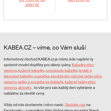
2000 Kč
KABEA.CZ – víme, co Vám sluší
Internetový obchod KABEA.cz je místo, kde najdete ty
správné modní doplňky pro dámy i pány.
Kabelky přes
rameno
,
kožené kabelky
,
crossbody kabelky
,
lesklé a
lakované kabelky
,
psaníčka
,
peněženky
,
pánské tašky přes
rameno
,
tašky a pouzdra na doklady
,
kožené tašky přes
rameno
,
aktovky
... to vše pro vás každý den vybíráme a
nabízíme za skvělé ceny.
Vždy od nás dostanete i něco navíc.
S
ledujte nás
na
Facebooku - a neunikne Vám žádná sleva ani extra žhavá