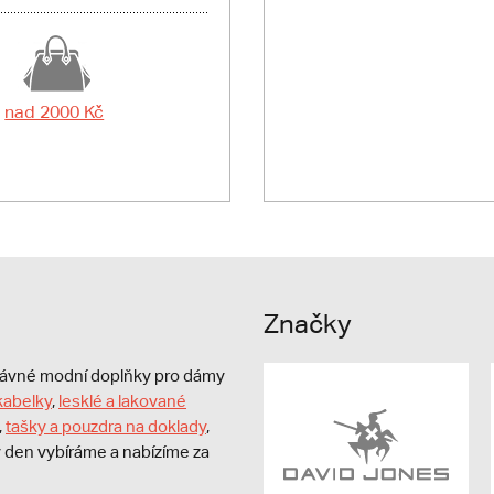
nad 2000 Kč
Značky
právné modní doplňky pro dámy
kabelky
,
lesklé a lakované
,
tašky a pouzdra na doklady
,
dý den vybíráme a nabízíme za