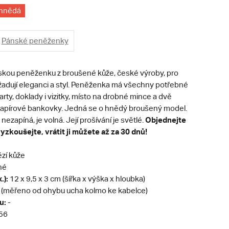
hnědá
Pánské peněženky
kou peněženku z broušené kůže, české výroby, pro
yžadují eleganci a styl. Peněženka má všechny potřebné
arty, doklady i vizitky, místo na drobné mince a dvě
papírové bankovky. Jedná se o hnědý broušený model.
Objednejte
ezapíná, je volná. Její prošívání je světlé.
yzkoušejte, vrátit ji můžete až za 30 dnů!
zí kůže
né
.):
12 x 9,5 x 3 cm (šířka x výška x hloubka)
 (měřeno od ohybu ucha kolmo ke kabelce)
u:
-
56