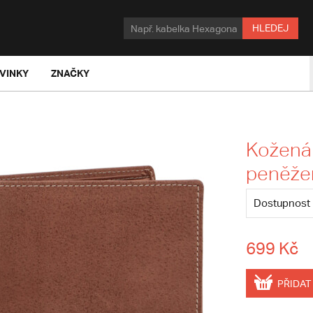
HLEDEJ
VINKY
ZNAČKY
Kožená
peněže
Dostupnost
699 Kč
PŘIDAT