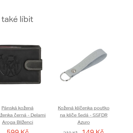
aké líbit
Pánská kožená
Kožená klíčenka poutko
ženka černá - Delami
na klíče šedá - SSFDR
Aroga Blíženci
Azuro
599 Kč
149 Kč