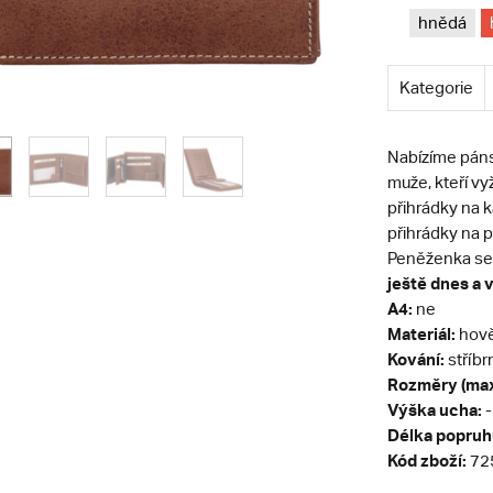
hnědá
Kategorie
Nabízíme páns
muže, kteří v
přihrádky na k
přihrádky na 
Peněženka se n
ještě dnes a v
A4:
ne
Materiál:
hově
Kování:
stříbr
Rozměry (max
Výška ucha:
-
Délka popruh
Kód zboží:
72