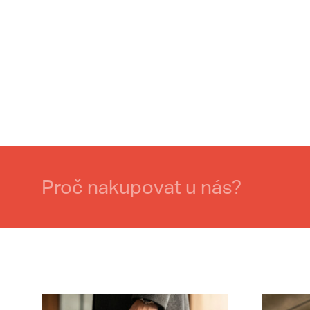
Proč nakupovat u nás?