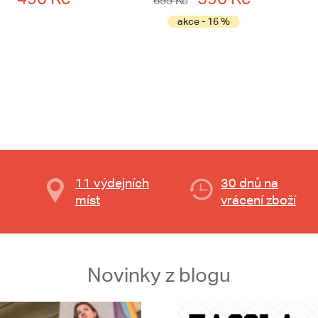
699 Kč
akce - 16 %
11 výdejních
30 dnů na
míst
vrácení zboží
Novinky z blogu