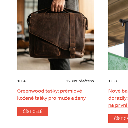
10. 4.
1239x
přečteno
11. 3.
Greenwood tašky: prémiové
Nové ba
kožené tašky pro muže a ženy
dorazily:
na první
ČÍST CELÉ
ČÍST C