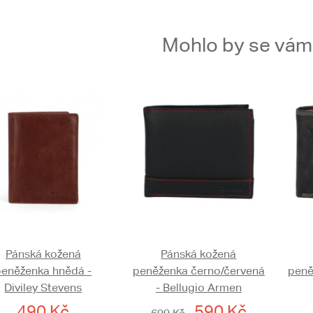
Mohlo by se vám t
Pánská kožená
Pánská kožená
peněženka hnědá -
peněženka černo/červená
peně
Diviley Stevens
- Bellugio Armen
490 Kč
590 Kč