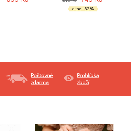
219 Kč
akce - 32 %
Poštovné
Prohlídka
zdarma
zboží