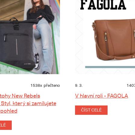
1538x
přečteno
9. 3.
140
tohy New Rebels
V hlavní roli - FAGOLA
 Styl, který si zamilujete
 pohled
ČÍST CELÉ
ELÉ