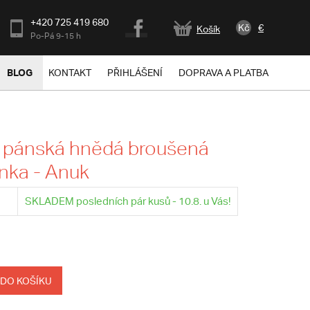
+420 725 419 680
Kč
€
Košík
Po-Pá 9-15 h
BLOG
KONTAKT
PŘIHLÁŠENÍ
DOPRAVA A PLATBA
 pánská hnědá broušená
nka - Anuk
SKLADEM posledních pár kusů - 10.8. u Vás!
 DO KOŠÍKU