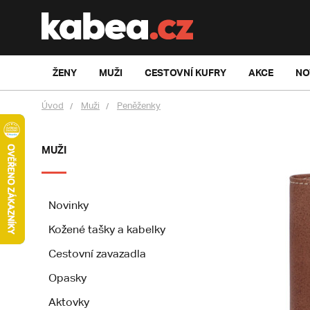
ŽENY
MUŽI
CESTOVNÍ KUFRY
AKCE
NO
Úvod
Muži
Peněženky
MUŽI
Novinky
Kožené tašky a kabelky
Cestovní zavazadla
Opasky
Aktovky