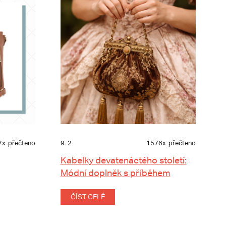
7x
přečteno
9. 2.
1576x
přečteno
Kabelky devatenáctého století:
Módní doplněk s příběhem
ČÍST CELÉ