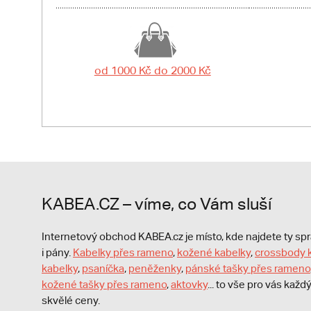
od 1000 Kč do 2000 Kč
KABEA.CZ – víme, co Vám sluší
Internetový obchod KABEA.cz je místo, kde najdete ty s
i pány.
Kabelky přes rameno
,
kožené kabelky
,
crossbody 
kabelky
,
psaníčka
,
peněženky
,
pánské tašky přes rameno
kožené tašky přes rameno
,
aktovky
... to vše pro vás kaž
skvělé ceny.