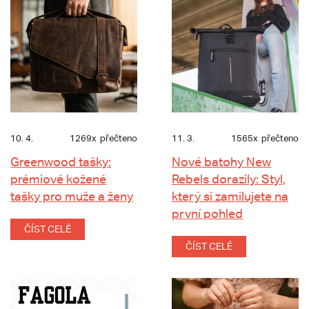
10. 4.
1269x
přečteno
11. 3.
1565x
přečteno
Greenwood tašky:
Nové batohy New
prémiové kožené
Rebels dorazily: Styl,
tašky pro muže a ženy
který si zamilujete na
první pohled
ČÍST CELÉ
ČÍST CELÉ