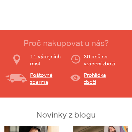
Proč nakupovat u nás?
11 výdejních
30 dnů na
míst
vrácení zboží
Poštovné
Prohlídka
zdarma
zboží
Novinky z blogu