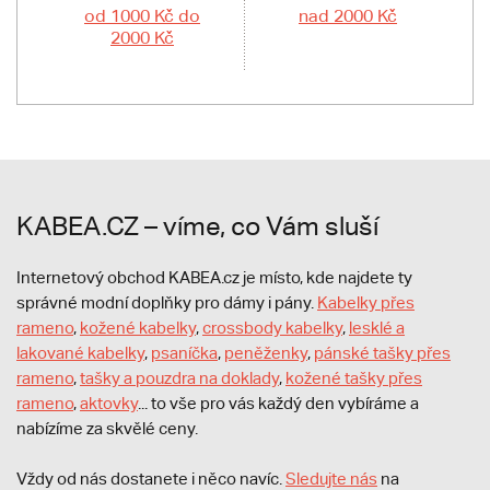
od 1000 Kč do
nad 2000 Kč
2000 Kč
KABEA.CZ – víme, co Vám sluší
Internetový obchod KABEA.cz je místo, kde najdete ty
správné modní doplňky pro dámy i pány.
Kabelky přes
rameno
,
kožené kabelky
,
crossbody kabelky
,
lesklé a
lakované kabelky
,
psaníčka
,
peněženky
,
pánské tašky přes
rameno
,
tašky a pouzdra na doklady
,
kožené tašky přes
rameno
,
aktovky
... to vše pro vás každý den vybíráme a
nabízíme za skvělé ceny.
Vždy od nás dostanete i něco navíc.
S
ledujte nás
na