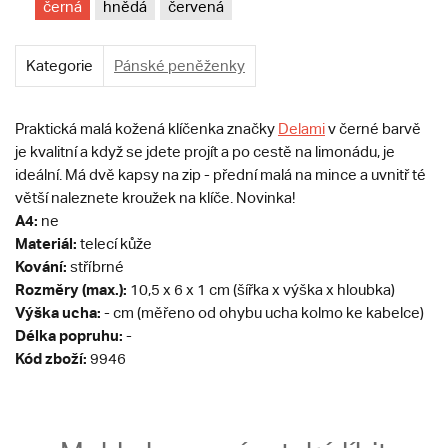
černá
hnědá
červená
Kategorie
Pánské peněženky
Praktická malá kožená klíčenka značky
Delami
v černé barvě
je kvalitní a když se jdete projít a po cestě na limonádu, je
ideální. Má dvě kapsy na zip - přední malá na mince a uvnitř té
větší naleznete kroužek na klíče. Novinka!
A4:
ne
Materiál:
telecí kůže
Kování:
stříbrné
Rozměry (max.):
10,5 x 6 x 1 cm (šířka x výška x hloubka)
Výška ucha:
- cm (měřeno od ohybu ucha kolmo ke kabelce)
Délka popruhu:
-
Kód zboží:
9946