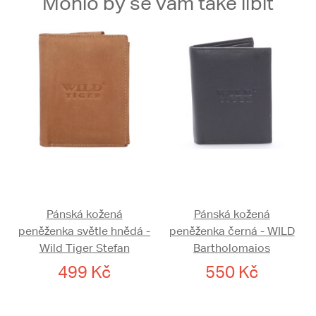
Mohlo by se vám také líbit
Pánská kožená
Pánská kožená
peněženka světle hnědá -
peněženka černá - WILD
Wild Tiger Stefan
Bartholomaios
499 Kč
550 Kč