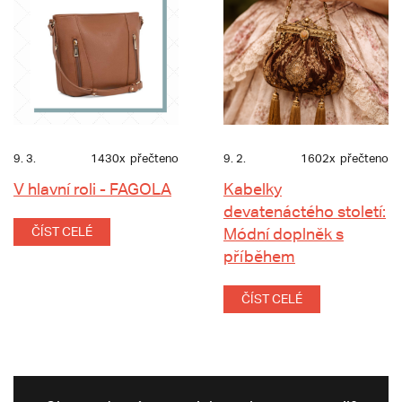
9. 3.
1430x
přečteno
9. 2.
1602x
přečteno
V hlavní roli - FAGOLA
Kabelky
devatenáctého století:
ČÍST CELÉ
Módní doplněk s
příběhem
ČÍST CELÉ