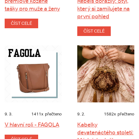
prémiové kožené
Rebels dorazily: Styl,
tašky pro muže a ženy
který si zamilujete na
první pohled
ČÍST CELÉ
ČÍST CELÉ
9. 3.
1411x
přečteno
9. 2.
1582x
přečteno
V hlavní roli - FAGOLA
Kabelky
devatenáctého století: