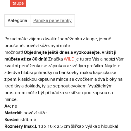
taupe
Kategorie
Pánské peněženky
Pokud máte zájem o kvalitní peněženku z taupe, jemně
broušené, hovězí kůže, nyní máte
Objednejte ještě dnes a vyzkoušejte, vrátit ji
možnost!
můžete až za 30 dnů!
Značka
WILD
je tu pro Vás a nabízí Vám
kvalitní peněženku se zápinkou a světlým prošitím. Najdete
zde dvě hlubší přihrádky na bankovky, malou kapsičku se
zipem, klasickou kapsu na mince se cvočkem a dva bloky na
kreditky a doklady, ty lze sepnout cvokem. Využitelným
prostorem může být přihrádka se síťkou pod kapsou na
mince.
A4:
ne
Materiál:
hovězí kůže
Kování:
stříbrné
Rozměry (max.):
13 x 10 x 2,5 cm (šířka x výška x hloubka)