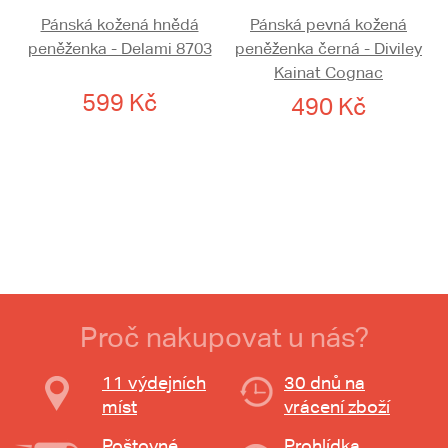
Pánská kožená hnědá
Pánská pevná kožená
peněženka - Delami 8703
peněženka černá - Diviley
Kainat Cognac
599 Kč
490 Kč
Proč nakupovat u nás?
11 výdejních
30 dnů na
míst
vrácení zboží
Poštovné
Prohlídka