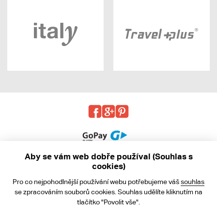
Aby se vám web dobře používal (Souhlas s
cookies)
© 2013 - 2026 kabea.cz
Pro co nejpohodlnější používání webu potřebujeme váš
souhlas
Obchodní podmínky
se zpracováním souborů cookies. Souhlas udělíte kliknutím na
tlačítko "Povolit vše".
Ochrana osobních údajů
Cookies