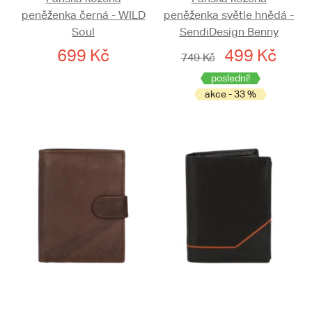
peněženka černá - WILD
peněženka světle hnědá -
Soul
SendiDesign Benny
699 Kč
499 Kč
749 Kč
poslední!
akce - 33 %