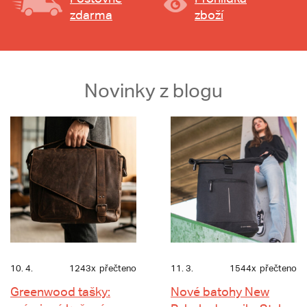
zdarma
zboží
Novinky z blogu
10. 4.
1243x
přečteno
11. 3.
1544x
přečteno
Greenwood tašky:
Nové batohy New