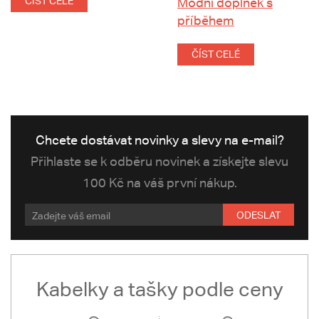
ČÍST CELÉ
Módní doplněk s
příběhem
ČÍST CELÉ
Chcete dostávat novinky a slevy na e-mail?
Přihlaste se k odběru novinek a získejte slevu
100 Kč na váš první nákup.
ODESLAT
Kabelky a tašky podle ceny