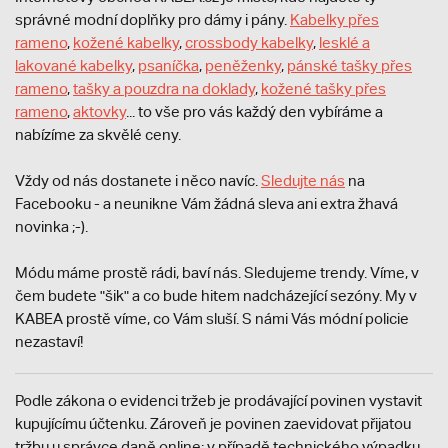
správné modní doplňky pro dámy i pány.
Kabelky přes
rameno
,
kožené kabelky
,
crossbody kabelky
,
lesklé a
lakované kabelky
,
psaníčka
,
peněženky
,
pánské tašky přes
rameno
,
tašky a pouzdra na doklady
,
kožené tašky přes
rameno
,
aktovky
... to vše pro vás každý den vybíráme a
nabízíme za skvělé ceny.
Vždy od nás dostanete i něco navíc.
S
ledujte nás
na
Facebooku - a neunikne Vám žádná sleva ani extra žhavá
novinka ;-).
Módu máme prostě rádi, baví nás. Sledujeme trendy. Víme, v
čem budete "šik" a co bude hitem nadcházející sezóny. My v
KABEA prostě víme, co Vám sluší. S námi Vás módní policie
nezastaví!
Podle zákona o evidenci tržeb je prodávající povinen vystavit
kupujícímu účtenku. Zároveň je povinen zaevidovat přijatou
tržbu u správce daně online; v případě technického výpadku