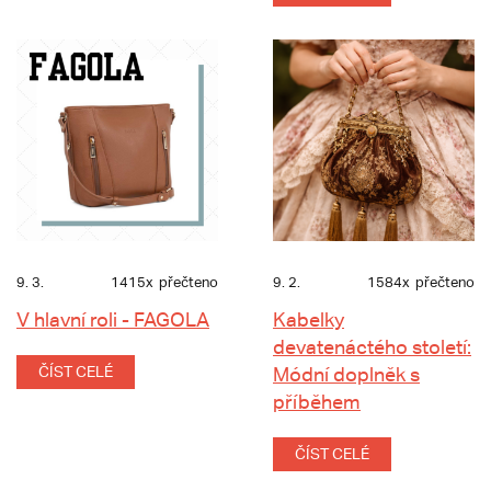
9. 3.
1415x
přečteno
9. 2.
1584x
přečteno
V hlavní roli - FAGOLA
Kabelky
devatenáctého století:
ČÍST CELÉ
Módní doplněk s
příběhem
ČÍST CELÉ