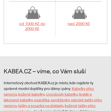
od 1000 Kč do
nad 2000 Kč
2000 Kč
KABEA.CZ – víme, co Vám sluší
Internetový obchod KABEA.cz je místo, kde najdete ty
správné modní doplňky pro dámy i pány.
Kabelky přes
rameno
,
kožené kabelky
,
crossbody kabelky
,
lesklé a
lakované kabelky
,
psaníčka
,
peněženky
,
pánské tašky přes
rameno
,
tašky a pouzdra na doklady
,
kožené tašky přes