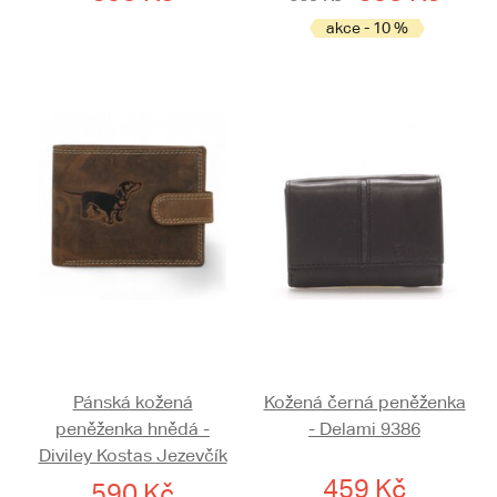
akce - 10 %
Pánská kožená
Kožená černá peněženka
peněženka hnědá -
- Delami 9386
Diviley Kostas Jezevčík
459 Kč
590 Kč