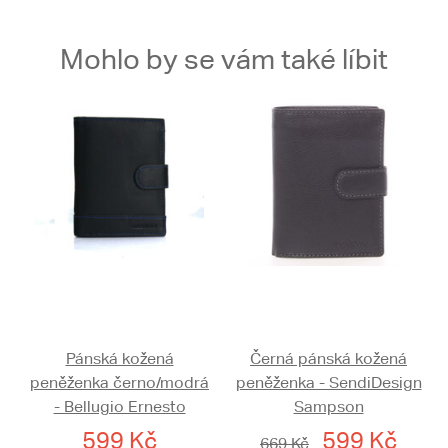
Mohlo by se vám také líbit
Pánská kožená
Černá pánská kožená
peněženka černo/modrá
peněženka - SendiDesign
- Bellugio Ernesto
Sampson
599 Kč
599 Kč
669 Kč