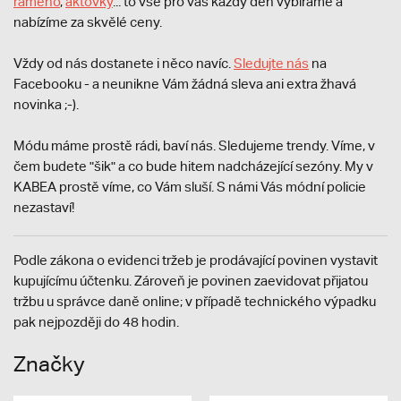
rameno
,
aktovky
... to vše pro vás každý den vybíráme a
nabízíme za skvělé ceny.
Vždy od nás dostanete i něco navíc.
S
ledujte nás
na
Facebooku - a neunikne Vám žádná sleva ani extra žhavá
novinka ;-).
Módu máme prostě rádi, baví nás. Sledujeme trendy. Víme, v
čem budete "šik" a co bude hitem nadcházející sezóny. My v
KABEA prostě víme, co Vám sluší. S námi Vás módní policie
nezastaví!
Podle zákona o evidenci tržeb je prodávající povinen vystavit
kupujícímu účtenku. Zároveň je povinen zaevidovat přijatou
tržbu u správce daně online; v případě technického výpadku
pak nejpozději do 48 hodin.
Značky