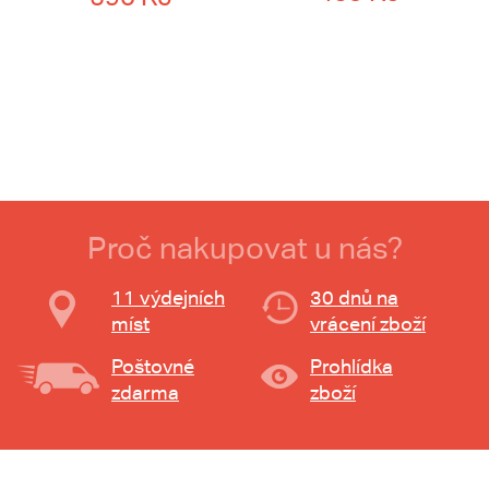
Proč nakupovat u nás?
11 výdejních
30 dnů na
míst
vrácení zboží
Poštovné
Prohlídka
zdarma
zboží