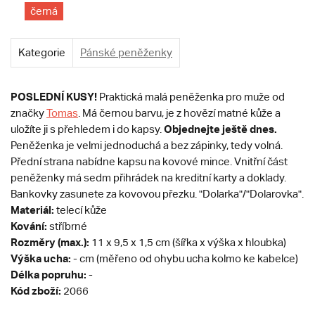
černá
Kategorie
Pánské peněženky
POSLEDNÍ KUSY!
Praktická malá peněženka pro muže od
značky
Tomas
. Má černou barvu, je z hovězí matné kůže a
Objednejte ještě dnes.
uložíte ji s přehledem i do kapsy.
Peněženka je velmi jednoduchá a bez zápinky, tedy volná.
Přední strana nabídne kapsu na kovové mince. Vnitřní část
peněženky má sedm přihrádek na kreditní karty a doklady.
Bankovky zasunete za kovovou přezku. "Dolarka"/"Dolarovka".
Materiál:
telecí kůže
Kování:
stříbrné
Rozměry (max.):
11 x 9,5 x 1,5 cm (šířka x výška x hloubka)
Výška ucha:
- cm (měřeno od ohybu ucha kolmo ke kabelce)
Délka popruhu:
-
Kód zboží:
2066