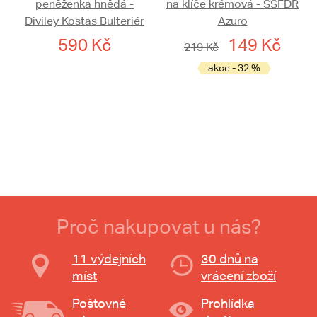
peněženka hnědá -
na klíče krémová - SSFDR
Diviley Kostas Bulteriér
Azuro
590 Kč
149 Kč
219 Kč
akce - 32 %
Proč nakupovat u nás?
11 výdejních
30 dnů na
míst
vrácení zboží
Poštovné
Prohlídka