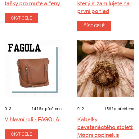
tašky pro muže a ženy
který si zamilujete na
první pohled
ČÍST CELÉ
ČÍST CELÉ
9. 3.
1416x
přečteno
9. 2.
1591x
přečteno
V hlavní roli - FAGOLA
Kabelky
devatenáctého století:
ČÍST CELÉ
Módní doplněk s