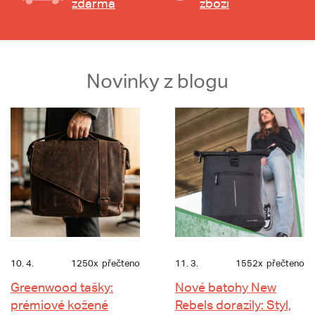
zdarma
zboží
Novinky z blogu
10. 4.
1250x
přečteno
11. 3.
1552x
přečteno
Greenwood tašky:
Nové batohy New
prémiové kožené
Rebels dorazily: Styl,