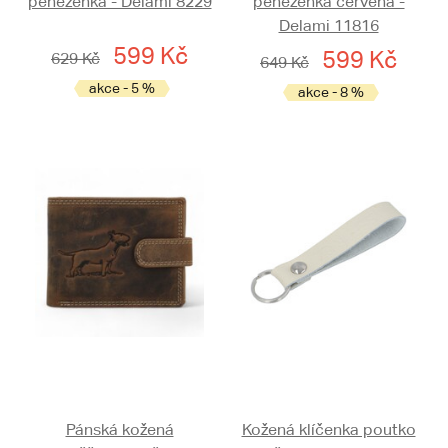
peněženka - Delami 8229
peněženka červená -
Delami 11816
599 Kč
599 Kč
629 Kč
649 Kč
akce - 5 %
akce - 8 %
Pánská kožená
Kožená klíčenka poutko