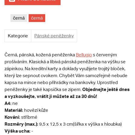
černá
černá
Kategorie
Pánské peněženky
Černá, pánská, kožená peněženka
Bellugio
s červeným
prošíváním. Klasická a líbivá pánská peněženka na výšku se
zápinkou. Na kreditní karty a doklady využijete trojitý bloček,
který lze sepnout cvokem. Chybět Vám samozřejmě nebude
kapsa na mince nebo přihrádky na bankovky. Uprostřed
Objednejte ještě dnes
peněženky je také kapsička se zipem.
a vyzkoušejte, vrátit ji můžete až za 30 dnů!
A4:
ne
Materiál:
hovězí kůže
Kování:
stříbrné
Rozměry (max.):
9,5 x 12,5 x 3 cm(šířka x výška x hloubka)
Výška ucha:
-