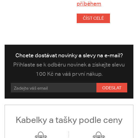
příběhem
ČÍST CELÉ
Chcete dostávat novinky a slevy na e-mail?
Přihlaste se k odběru novinek a získejte slevu
100 Kč na váš první nákup.
ODESLAT
Kabelky a tašky podle ceny