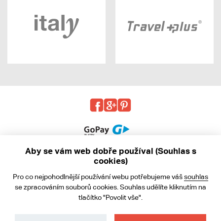
Aby se vám web dobře používal (Souhlas s
cookies)
© 2013 - 2026 kabea.cz
Pro co nejpohodlnější používání webu potřebujeme váš
souhlas
Obchodní podmínky
se zpracováním souborů cookies. Souhlas udělíte kliknutím na
tlačítko "Povolit vše".
Ochrana osobních údajů
Cookies