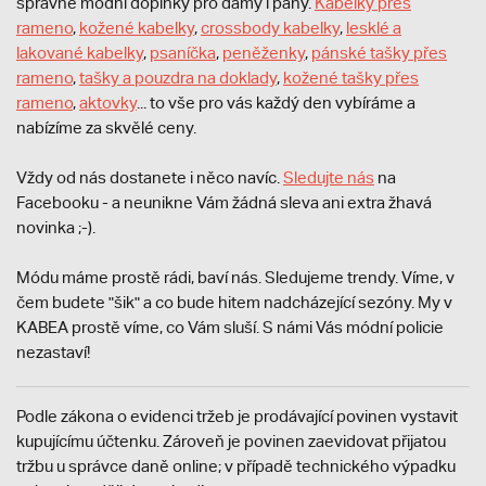
správné modní doplňky pro dámy i pány.
Kabelky přes
rameno
,
kožené kabelky
,
crossbody kabelky
,
lesklé a
lakované kabelky
,
psaníčka
,
peněženky
,
pánské tašky přes
rameno
,
tašky a pouzdra na doklady
,
kožené tašky přes
rameno
,
aktovky
... to vše pro vás každý den vybíráme a
nabízíme za skvělé ceny.
Vždy od nás dostanete i něco navíc.
S
ledujte nás
na
Facebooku - a neunikne Vám žádná sleva ani extra žhavá
novinka ;-).
Módu máme prostě rádi, baví nás. Sledujeme trendy. Víme, v
čem budete "šik" a co bude hitem nadcházející sezóny. My v
KABEA prostě víme, co Vám sluší. S námi Vás módní policie
nezastaví!
Podle zákona o evidenci tržeb je prodávající povinen vystavit
kupujícímu účtenku. Zároveň je povinen zaevidovat přijatou
tržbu u správce daně online; v případě technického výpadku